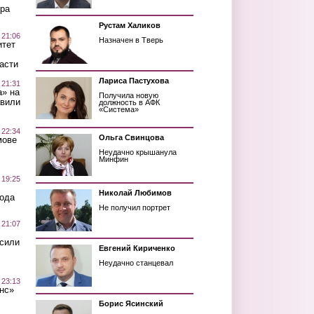
ра
Рустам Халиков
 21:06
Назначен в Тверь
итет
асти
Лариса Пастухова
 21:31
а» на
Получила новую
авили
должность в АФК
«Система»
 22:34
Ольга Свинцова
мове
Неудачно крышанула
Минфин
 19:25
Николай Любимов
вода
Не получил портрет
 21:07
осили
Евгений Кириченко
Неудачно станцевал
 23:13
нс»
Борис Ясинский