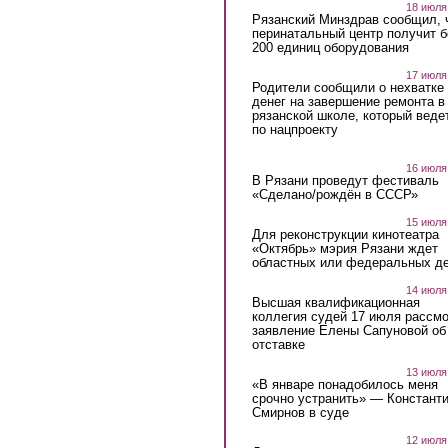
18 июля
Рязанский Минздрав сообщил, 
перинатальный центр получит 
200 единиц оборудования
17 июля
Родители сообщили о нехватке
денег на завершение ремонта в
рязанской школе, который веде
по нацпроекту
16 июля
В Рязани проведут фестиваль
«Сделано/рождён в СССР»
15 июля
Для реконструкции кинотеатра
«Октябрь» мэрия Рязани ждет
областных или федеральных де
14 июля
Высшая квалификационная
коллегия судей 17 июля рассмо
заявление Елены Сапуновой об
отставке
13 июля
«В январе понадобилось меня
срочно устранить» — Констант
Смирнов в суде
12 июля