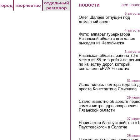
отдельный
новости
все ново
город
творчество
разговор
6 августа
Олег Шалаев отпущен под
домашний арест
4 августа
Фото: аппарат губернатора
Рязанской области возглавил
выходец из Челябинска
3 августа
Рязанская область заняла 73-е
место из 85-ти в рейтинге регио
по качеству дорог, который
составило «РИА Новости»
31 июля
Исполнилось полтора года со д
ареста Константина Смирнова
29 июля
Стало известно об аресте перво
замминистра здравоохранения
Рязанской области
27 июля
Начинается благоустройство «
Паустовского» в Солотче
25 июля
Прокуратура нашла нарушения