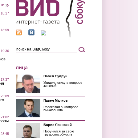
сти
 18:17
 18:59
 19:36
нов
лица
Павел Супрун
 17:37
Увидел логику в вопросе
ня
жителей
 23:09
го
Павел Малков
Рассказал о «вопросе
выживания»
 21:02
Тропы
Борис Ясинский
Поручился за свою
 23:45
трудоспособность