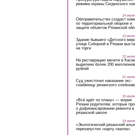
режима охраны Сегденского озе
24 июля
Облправительство создаст ком
по территориальной обороне и
защите объектов Рязанской обл
23 июля
Здание бывшего «Детского мир
улице Соборной в Рязани выст
на торги
22 июля
На реставрацию мечети в Каси
выделено более 200 миллионов
рублей
21 июля
Суд ужесточил наказание экс-
снабженцу рязанского хлебоза
20 июля
«Всё идёт по плану» — мэрия
Рязани родителям, которые пр
о дофинансировании ремонта в
рязанской школе
19 июля
«Экологический рязанский алья
перезапустил «карту свалок»