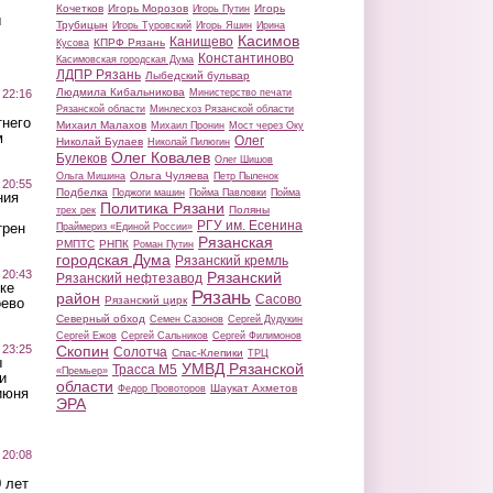
Кочетков
Игорь Морозов
Игорь
Игорь Путин
ы
Трубицын
Игорь Туровский
Игорь Яшин
Ирина
Касимов
Канищево
КПРФ Рязань
Кусова
Константиново
Касимовская городская Дума
ЛДПР Рязань
Лыбедский бульвар
Людмила Кибальникова
 22:16
Министерство печати
Рязанской области
Минлесхоз Рязанской области
тнего
Михаил Малахов
Михаил Пронин
Мост через Оку
м
Олег
Николай Булаев
Николай Пилюгин
Олег Ковалев
Булеков
Олег Шишов
Ольга Чуляева
Ольга Мишина
Петр Пыленок
 20:55
Подбелка
Поджоги машин
Пойма Павловки
Пойма
ния
Политика Рязани
Поляны
трех рек
РГУ им. Есенина
трен
Праймериз «Единой России»
Рязанская
РМПТС
РНПК
Роман Путин
городская Дума
Рязанский кремль
 20:43
Рязанский
Рязанский нефтезавод
ке
Рязань
район
Сасово
Рязанский цирк
оево
Северный обход
Семен Сазонов
Сергей Дудукин
Сергей Ежов
Сергей Сальников
Сергей Филимонов
 23:25
Скопин
Солотча
Спас-Клепики
ТРЦ
ы
УМВД Рязанской
Трасса М5
«Премьер»
и
области
Шаукат Ахметов
Федор Провоторов
июня
ЭРА
 20:08
 лет