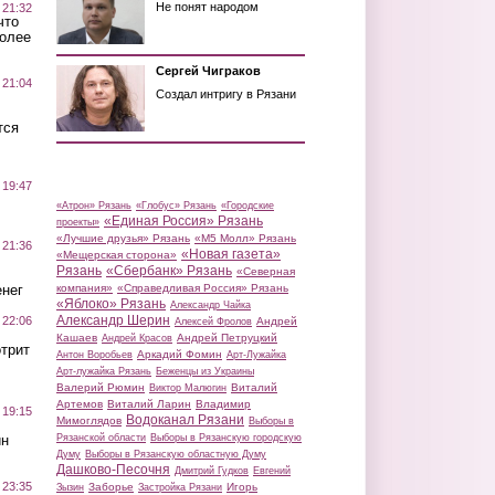
Не понят народом
 21:32
что
более
Сергей Чиграков
 21:04
Создал интригу в Рязани
тся
 19:47
«Атрон» Рязань
«Глобус» Рязань
«Городские
«Единая Россия» Рязань
проекты»
«Лучшие друзья» Рязань
«М5 Молл» Рязань
 21:36
«Новая газета»
«Мещерская сторона»
Рязань
«Сбербанк» Рязань
«Северная
нег
компания»
«Справедливая Россия» Рязань
«Яблоко» Рязань
Александр Чайка
Александр Шерин
 22:06
Андрей
Алексей Фролов
Кашаев
Андрей Петруцкий
Андрей Красов
трит
Аркадий Фомин
Антон Воробьев
Арт-Лужайка
Арт-лужайка Рязань
Беженцы из Украины
Валерий Рюмин
Виталий
Виктор Малюгин
Артемов
Виталий Ларин
Владимир
 19:15
Водоканал Рязани
Мимоглядов
Выборы в
ин
Рязанской области
Выборы в Рязанскую городскую
Думу
Выборы в Рязанскую областную Думу
Дашково-Песочня
Дмитрий Гудков
Евгений
 23:35
Заборье
Игорь
Зызин
Застройка Рязани