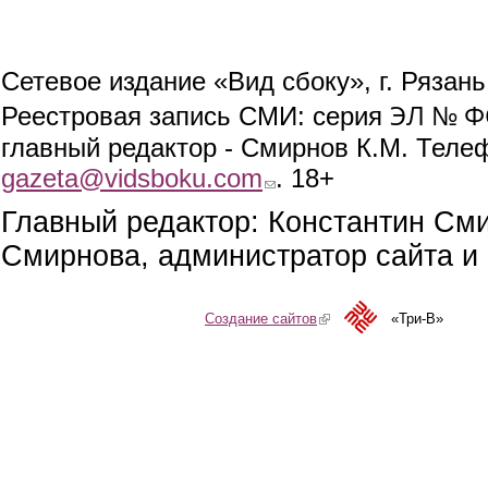
Сетевое издание «Вид сбоку», г. Рязан
ЭЛ № ФС
Реестровая запись СМИ: серия
главный редактор - Смирнов К.М. Телефо
gazeta@vidsboku.com
(link sends e-mail)
. 18+
Главный редактор: Константин См
Смирнова, администратор сайта и 
Создание сайтов
(link is external)
«Три-В»