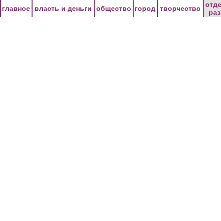
Перейти к основному содержанию
отд
главное
власть и деньги
общество
город
творчество
ра