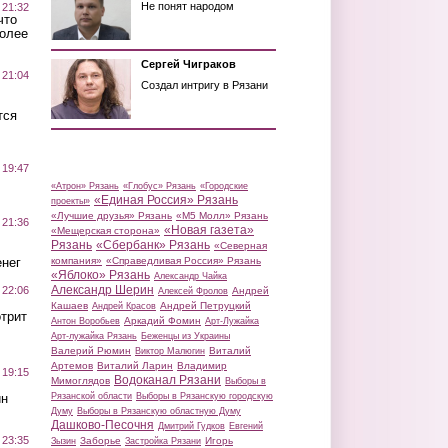
Не понят народом
 21:32
что
более
Сергей Чиграков
 21:04
Создал интригу в Рязани
тся
 19:47
«Атрон» Рязань
«Глобус» Рязань
«Городские
«Единая Россия» Рязань
проекты»
«Лучшие друзья» Рязань
«М5 Молл» Рязань
 21:36
«Новая газета»
«Мещерская сторона»
Рязань
«Сбербанк» Рязань
«Северная
нег
компания»
«Справедливая Россия» Рязань
«Яблоко» Рязань
Александр Чайка
Александр Шерин
 22:06
Андрей
Алексей Фролов
Кашаев
Андрей Петруцкий
Андрей Красов
трит
Аркадий Фомин
Антон Воробьев
Арт-Лужайка
Арт-лужайка Рязань
Беженцы из Украины
Валерий Рюмин
Виталий
Виктор Малюгин
Артемов
Виталий Ларин
Владимир
 19:15
Водоканал Рязани
Мимоглядов
Выборы в
ин
Рязанской области
Выборы в Рязанскую городскую
Думу
Выборы в Рязанскую областную Думу
Дашково-Песочня
Дмитрий Гудков
Евгений
 23:35
Заборье
Игорь
Зызин
Застройка Рязани