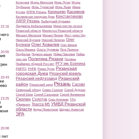
Кочетков
Игорь Морозов
Игорь
Игорь Путин
ы
Трубицын
Игорь Туровский
Игорь Яшин
Ирина
Касимов
Канищево
КПРФ Рязань
Кусова
Константиново
Касимовская городская Дума
ЛДПР Рязань
Лыбедский бульвар
Людмила Кибальникова
 22:16
Министерство печати
Рязанской области
Минлесхоз Рязанской области
тнего
Михаил Малахов
Михаил Пронин
Мост через Оку
м
Олег
Николай Булаев
Николай Пилюгин
Олег Ковалев
Булеков
Олег Шишов
Ольга Чуляева
Ольга Мишина
Петр Пыленок
 20:55
Подбелка
Поджоги машин
Пойма Павловки
Пойма
ния
Политика Рязани
Поляны
трех рек
РГУ им. Есенина
трен
Праймериз «Единой России»
Рязанская
РМПТС
РНПК
Роман Путин
городская Дума
Рязанский кремль
 20:43
Рязанский
Рязанский нефтезавод
ке
Рязань
район
Сасово
Рязанский цирк
оево
Северный обход
Семен Сазонов
Сергей Дудукин
Сергей Ежов
Сергей Сальников
Сергей Филимонов
 23:25
Скопин
Солотча
Спас-Клепики
ТРЦ
ы
УМВД Рязанской
Трасса М5
«Премьер»
и
области
Шаукат Ахметов
Федор Провоторов
июня
ЭРА
 20:08
 лет