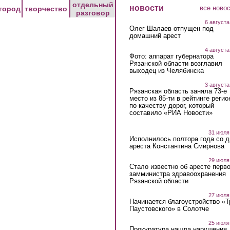
отдельный
новости
все ново
город
творчество
разговор
6 августа
Олег Шалаев отпущен под
домашний арест
4 августа
Фото: аппарат губернатора
Рязанской области возглавил
выходец из Челябинска
3 августа
Рязанская область заняла 73-е
место из 85-ти в рейтинге регио
по качеству дорог, который
составило «РИА Новости»
31 июля
Исполнилось полтора года со д
ареста Константина Смирнова
29 июля
Стало известно об аресте перво
замминистра здравоохранения
Рязанской области
27 июля
Начинается благоустройство «
Паустовского» в Солотче
25 июля
Прокуратура нашла нарушения