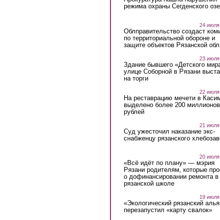
режима охраны Сегденского озе
24 июля
Облправительство создаст ком
по территориальной обороне и
защите объектов Рязанской обл
23 июля
Здание бывшего «Детского мир
улице Соборной в Рязани выст
на торги
22 июля
На реставрацию мечети в Каси
выделено более 200 миллионов
рублей
21 июля
Суд ужесточил наказание экс-
снабженцу рязанского хлебоза
20 июля
«Всё идёт по плану» — мэрия
Рязани родителям, которые пр
о дофинансировании ремонта в
рязанской школе
19 июля
«Экологический рязанский алья
перезапустил «карту свалок»