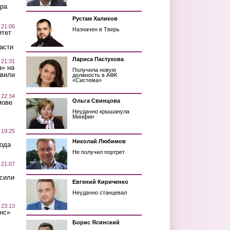
ра
Рустам Халиков
 21:06
Назначен в Тверь
итет
асти
Лариса Пастухова
 21:31
а» на
Получила новую
авили
должность в АФК
«Система»
 22:34
Ольга Свинцова
мове
Неудачно крышанула
Минфин
 19:25
Николай Любимов
вода
Не получил портрет
 21:07
осили
Евгений Кириченко
Неудачно станцевал
 23:13
нс»
Борис Ясинский