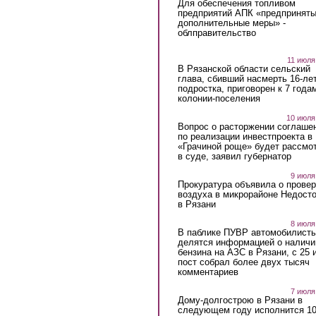
Для обеспечения топливом
предприятий АПК «предпринят
дополнительные меры» -
облправительство
11 июля
В Рязанской области сельский
глава, сбивший насмерть 16-ле
подростка, приговорен к 7 года
колонии-поселения
10 июля
Вопрос о расторжении соглаше
по реализации инвестпроекта в
«Грачиной роще» будет рассмо
в суде, заявил губернатор
9 июля
Прокуратура объявила о провер
воздуха в микрорайоне Недост
в Рязани
8 июля
В паблике ПУВР автомобилист
делятся информацией о наличи
бензина на АЗС в Рязани, с 25 
пост собрал более двух тысяч
комментариев
7 июля
Дому-долгострою в Рязани в
следующем году исполнится 10