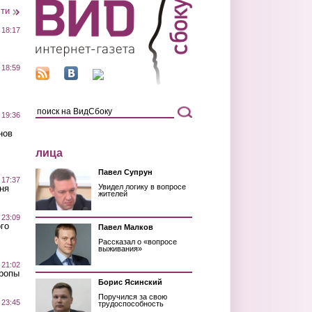
сти
 18:17
 18:59
 19:36
нов
лица
Павел Супрун
 17:37
Увидел логику в вопросе
ня
жителей
 23:09
го
Павел Малков
Рассказал о «вопросе
выживания»
 21:02
Тропы
Борис Ясинский
Поручился за свою
 23:45
трудоспособность