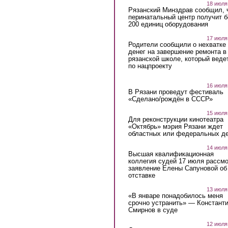
18 июля
Рязанский Минздрав сообщил, 
перинатальный центр получит 
200 единиц оборудования
17 июля
Родители сообщили о нехватке
денег на завершение ремонта в
рязанской школе, который веде
по нацпроекту
16 июля
В Рязани проведут фестиваль
«Сделано/рождён в СССР»
15 июля
Для реконструкции кинотеатра
«Октябрь» мэрия Рязани ждет
областных или федеральных де
14 июля
Высшая квалификационная
коллегия судей 17 июля рассмо
заявление Елены Сапуновой об
отставке
13 июля
«В январе понадобилось меня
срочно устранить» — Констант
Смирнов в суде
12 июля