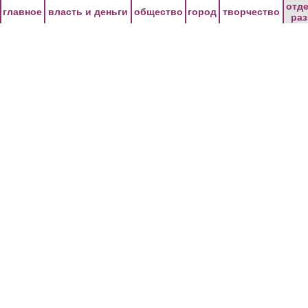
Перейти к основному содержанию
отд
главное
власть и деньги
общество
город
творчество
ра