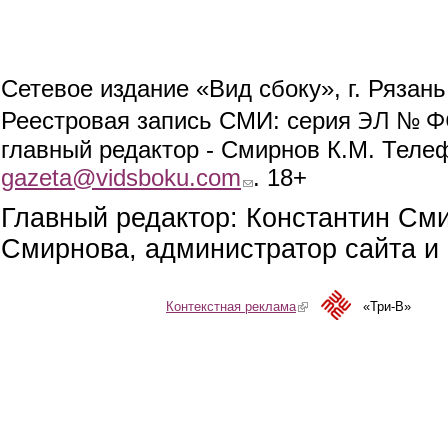
Сетевое издание «Вид сбоку», г. Рязан
ЭЛ № ФС
Реестровая запись СМИ: серия
главный редактор - Смирнов К.М. Телефо
gazeta@vidsboku.com
(link sends e-mail)
. 18+
Главный редактор: Константин См
Смирнова, администратор сайта и 
Контекстная реклама
(link is external)
«Три-В»