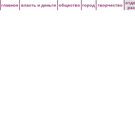
Перейти к основному содержанию
отд
главное
власть и деньги
общество
город
творчество
ра