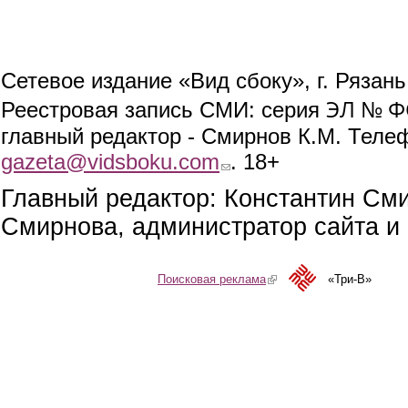
Сетевое издание «Вид сбоку», г. Рязан
ЭЛ № ФС
Реестровая запись СМИ: серия
главный редактор - Смирнов К.М. Телефо
gazeta@vidsboku.com
(link sends e-mail)
. 18+
Главный редактор: Константин См
Смирнова, администратор сайта и 
Поисковая реклама
(link is external)
«Три-В»