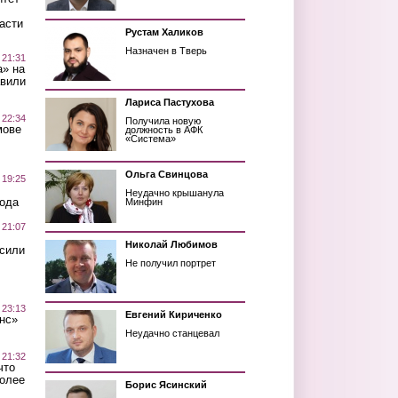
асти
Рустам Халиков
Назначен в Тверь
 21:31
а» на
авили
Лариса Пастухова
 22:34
Получила новую
мове
должность в АФК
«Система»
Ольга Свинцова
 19:25
Неудачно крышанула
вода
Минфин
 21:07
Николай Любимов
осили
Не получил портрет
 23:13
Евгений Кириченко
нс»
Неудачно станцевал
 21:32
что
более
Борис Ясинский