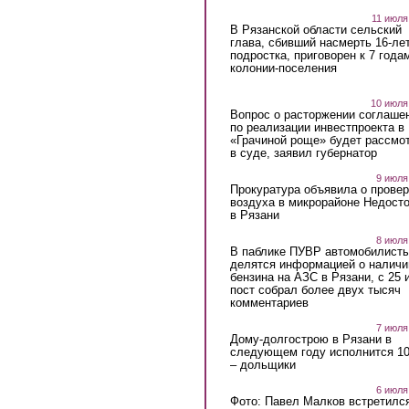
11 июля
В Рязанской области сельский
глава, сбивший насмерть 16-ле
подростка, приговорен к 7 года
колонии-поселения
10 июля
Вопрос о расторжении соглаше
по реализации инвестпроекта в
«Грачиной роще» будет рассмо
в суде, заявил губернатор
9 июля
Прокуратура объявила о провер
воздуха в микрорайоне Недост
в Рязани
8 июля
В паблике ПУВР автомобилист
делятся информацией о наличи
бензина на АЗС в Рязани, с 25 
пост собрал более двух тысяч
комментариев
7 июля
Дому-долгострою в Рязани в
следующем году исполнится 10
– дольщики
6 июля
Фото: Павел Малков встретился