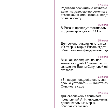
17 июля
Родители сообщили о нехватке
денег на завершение ремонта в
рязанской школе, который веде
по нацпроекту
16 июля
В Рязани проведут фестиваль
«Сделано/рождён в СССР»
15 июля
Для реконструкции кинотеатра
«Октябрь» мэрия Рязани ждет
областных или федеральных де
14 июля
Высшая квалификационная
коллегия судей 17 июля рассмо
заявление Елены Сапуновой об
отставке
13 июля
«В январе понадобилось меня
срочно устранить» — Констант
Смирнов в суде
12 июля
Для обеспечения топливом
предприятий АПК «предпринят
дополнительные меры» -
облправительство