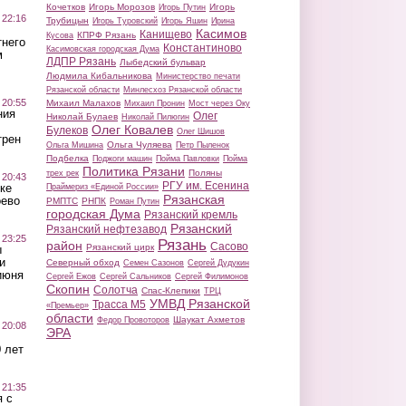
Кочетков
Игорь Морозов
Игорь
Игорь Путин
 22:16
Трубицын
Игорь Туровский
Игорь Яшин
Ирина
Касимов
Канищево
КПРФ Рязань
Кусова
тнего
Константиново
Касимовская городская Дума
м
ЛДПР Рязань
Лыбедский бульвар
Людмила Кибальникова
Министерство печати
Рязанской области
Минлесхоз Рязанской области
 20:55
Михаил Малахов
Михаил Пронин
Мост через Оку
ния
Олег
Николай Булаев
Николай Пилюгин
Олег Ковалев
Булеков
Олег Шишов
трен
Ольга Чуляева
Ольга Мишина
Петр Пыленок
Подбелка
Поджоги машин
Пойма Павловки
Пойма
Политика Рязани
Поляны
трех рек
 20:43
РГУ им. Есенина
ке
Праймериз «Единой России»
Рязанская
оево
РМПТС
РНПК
Роман Путин
городская Дума
Рязанский кремль
Рязанский
Рязанский нефтезавод
 23:25
Рязань
район
Сасово
Рязанский цирк
ы
и
Северный обход
Семен Сазонов
Сергей Дудукин
июня
Сергей Ежов
Сергей Сальников
Сергей Филимонов
Скопин
Солотча
Спас-Клепики
ТРЦ
УМВД Рязанской
Трасса М5
«Премьер»
области
Шаукат Ахметов
Федор Провоторов
 20:08
ЭРА
 лет
 21:35
 с