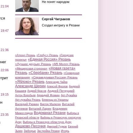
Не понят народом
 21:04
тся
Сергей Чиграков
Создал интригу в Рязани
 19:47
 21:36
«Атрон» Рязань
«Глобус» Рязань
«Городские
«Единая Россия» Рязань
проекты»
нег
«Лучшие друзья» Рязань
«М5 Молл» Рязань
«Новая газета»
«Мещерская сторона»
 22:06
Рязань
«Сбербанк» Рязань
«Северная
трит
компания»
«Справедливая Россия» Рязань
«Яблоко» Рязань
Александр Чайка
Александр Шерин
Андрей
Алексей Фролов
Кашаев
Андрей Петруцкий
Андрей Красов
 19:15
Аркадий Фомин
Антон Воробьев
Арт-Лужайка
Арт-лужайка Рязань
Беженцы из Украины
ин
Валерий Рюмин
Виталий
Виктор Малюгин
Артемов
Виталий Ларин
Владимир
Водоканал Рязани
Мимоглядов
Выборы в
 23:35
Рязанской области
Выборы в Рязанскую городскую
ы
Думу
Выборы в Рязанскую областную Думу
Дашково-Песочня
Дмитрий Гудков
Евгений
Заборье
Игорь
Зызин
Застройка Рязани