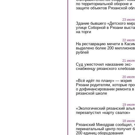
по территориальной обороне и
защите объектов Рязанской обл
23 июля
Здание бывшего «Детского мир
улице Соборной в Рязани выст
на торги
22 июля
На реставрацию мечети в Каси
выделено более 200 миллионов
рублей
21 июля
Суд ужесточил наказание экс-
снабженцу рязанского хлебоза
20 июля
«Всё идёт по плану» — мэрия
Рязани родителям, которые пр
о дофинансировании ремонта в
рязанской школе
19 июля
«Экологический рязанский алья
перезапустил «карту свалок»
18 июля
Рязанский Минздрав сообщил, 
перинатальный центр получит 
200 единиц оборудования