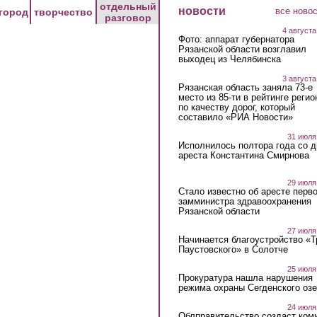
отдельный
новости
все ново
город
творчество
разговор
4 августа
Фото: аппарат губернатора
Рязанской области возглавил
выходец из Челябинска
3 августа
Рязанская область заняла 73-е
место из 85-ти в рейтинге регио
по качеству дорог, который
составило «РИА Новости»
31 июля
Исполнилось полтора года со д
ареста Константина Смирнова
29 июля
Стало известно об аресте перво
замминистра здравоохранения
Рязанской области
27 июля
Начинается благоустройство «
Паустовского» в Солотче
25 июля
Прокуратура нашла нарушения
режима охраны Сегденского озе
24 июля
Облправительство создаст ком