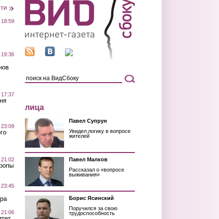
сти
 18:59
 19:36
нов
 17:37
ня
лица
Павел Супрун
 23:09
Увидел логику в вопросе
го
жителей
 21:02
Павел Малков
Тропы
Рассказал о «вопросе
выживания»
 23:45
ра
Борис Ясинский
Поручился за свою
 21:06
трудоспособность
итет