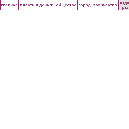
Перейти к основному содержанию
отд
главное
власть и деньги
общество
город
творчество
ра