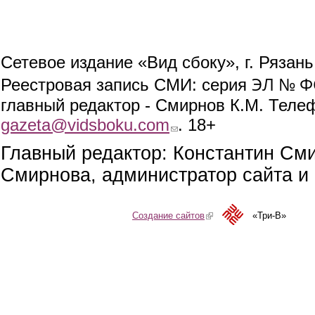
Сетевое издание «Вид сбоку», г. Рязан
ЭЛ № ФС
Реестровая запись СМИ: серия
главный редактор - Смирнов К.М. Телефо
gazeta@vidsboku.com
(link sends e-mail)
. 18+
Главный редактор: Константин См
Смирнова, администратор сайта и 
Создание сайтов
(link is external)
«Три-В»