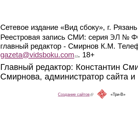
Сетевое издание «Вид сбоку», г. Рязан
ЭЛ № ФС
Реестровая запись СМИ: серия
главный редактор - Смирнов К.М. Телефо
gazeta@vidsboku.com
(link sends e-mail)
. 18+
Главный редактор: Константин См
Смирнова, администратор сайта и 
Создание сайтов
(link is external)
«Три-В»