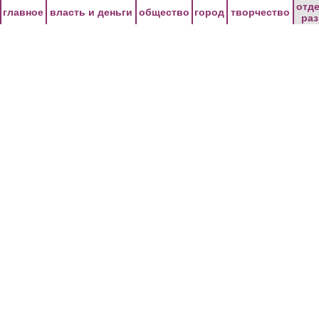
Перейти к основному содержанию
отд
главное
власть и деньги
общество
город
творчество
ра