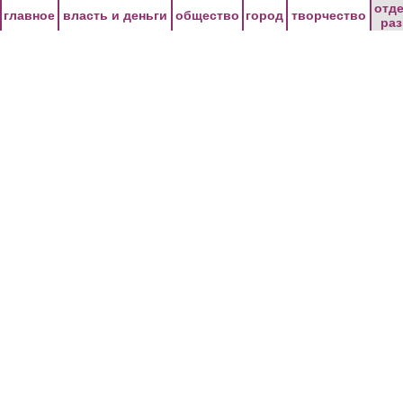
Перейти к основному содержанию
отд
главное
власть и деньги
общество
город
творчество
ра