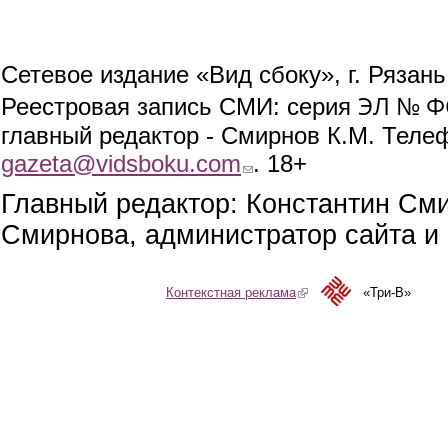
Сетевое издание «Вид сбоку», г. Рязан
ЭЛ № ФС
Реестровая запись СМИ: серия
главный редактор - Смирнов К.М. Телефо
gazeta@vidsboku.com
(link sends e-mail)
. 18+
Главный редактор: Константин См
Смирнова, администратор сайта и 
Контекстная реклама
(link is external)
«Три-В»