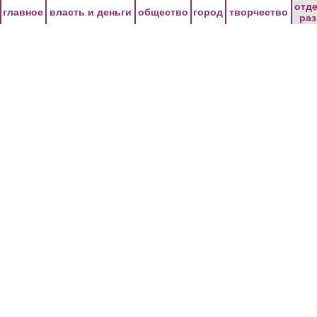
Перейти к основному содержанию
отд
главное
власть и деньги
общество
город
творчество
ра