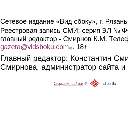
Сетевое издание «Вид сбоку», г. Рязан
ЭЛ № ФС
Реестровая запись СМИ: серия
главный редактор - Смирнов К.М. Телефо
gazeta@vidsboku.com
(link sends e-mail)
. 18+
Главный редактор: Константин См
Смирнова, администратор сайта и 
Создание сайтов
(link is external)
«Три-В»