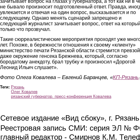
зачитывает вопрос на глазах у губернатора, а тот как ни в ч
не бывало произносит подготовленный ответ. Правда, иног
увлекается и отвечая на один вопрос, высказывается и по
следующему. Однако менять сценарий запрещено и
следующий журналист зачитывает вопрос, ответ на которы
только что прозвучал.
Такие сюрреалистические мероприятия проходят уже мног
лет. Похоже, в бережности отношения к своему «клиенту»
министерство печати Рязанской области стремится превзой
даже окружение генсека Брежнева, который, согласно
бородатому анекдоту, брал трубку и произносил «Дорогой
Леонид Ильич слушает».
Фото Олега Ковалева –
Евгений Баранцев, «
КП-Рязань
Теги:
Рязань
Олег Ковалев
рязанский губернатор. пресс-конференция Ковалева
Сетевое издание «Вид сбоку», г. Рязан
ЭЛ № ФС
Реестровая запись СМИ: серия
главный редактор - Смирнов К.М. Телефо