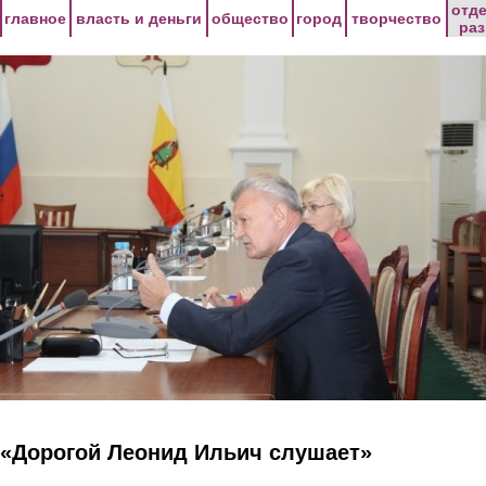
Перейти к основному содержанию
отд
главное
власть и деньги
общество
город
творчество
ра
«Дорогой Леонид Ильич слушает»