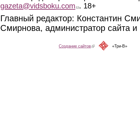
gazeta@vidsboku.com
(link sends e-mail)
. 18+
Главный редактор: Константин См
Смирнова, администратор сайта и 
Создание сайтов
(link is external)
«Три-В»