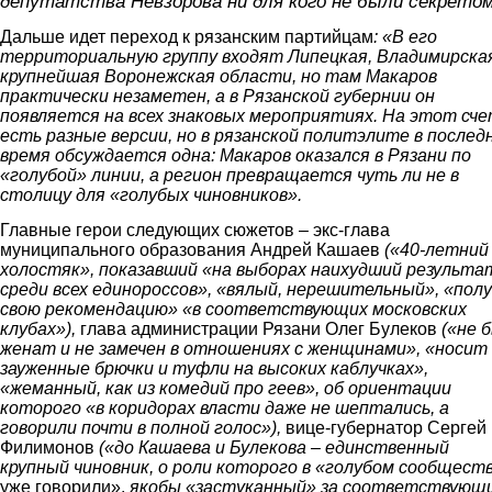
депутатства Невзорова ни для кого не были секретом
Дальше идет переход к рязанским партийцам
:
«В его
территориальную группу входят Липецкая, Владимирска
крупнейшая Воронежская области, но там Макаров
практически незаметен, а в Рязанской губернии он
появляется на всех знаковых мероприятиях. На этот сч
есть разные версии, но в рязанской политэлите в послед
время обсуждается одна: Макаров оказался в Рязани по
«голубой» линии, а регион превращается чуть ли не в
столицу для «голубых чиновников».
Главные герои следующих сюжетов – экс-глава
муниципального образования Андрей Кашаев
(
«40-летний
холостяк», показавший «на выборах наихудший результа
среди всех единороссов», «вялый, нерешительный», «пол
свою рекомендацию» «в соответствующих московских
клубах»
),
глава администрации Рязани Олег Булеков
(
«не 
женат и не замечен в отношениях с женщинами», «носит
зауженные брючки и туфли на высоких каблучках»,
«жеманный, как из комедий про геев»
,
об ориентации
которого
«в коридорах власти даже не шептались, а
говорили почти в полной голос»
),
вице-губернатор Сергей
Филимонов
(
«до Кашаева и Булекова – единственный
крупный чиновник, о роли которого в «голубом сообщест
уже говорили»,
якобы
«застуканный»
за соответствующ