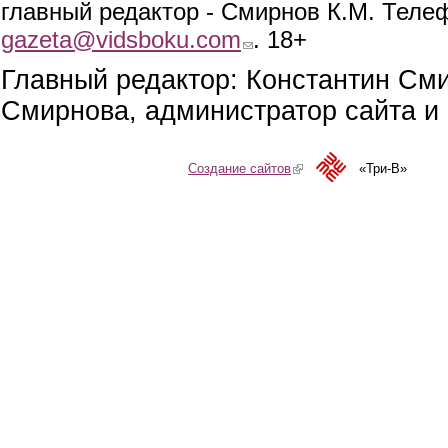
главный редактор - Смирнов К.М. Телефо
gazeta@vidsboku.com
(link sends e-mail)
. 18+
Главный редактор: Константин См
Смирнова, администратор сайта и 
Создание сайтов
(link is external)
«Три-В»