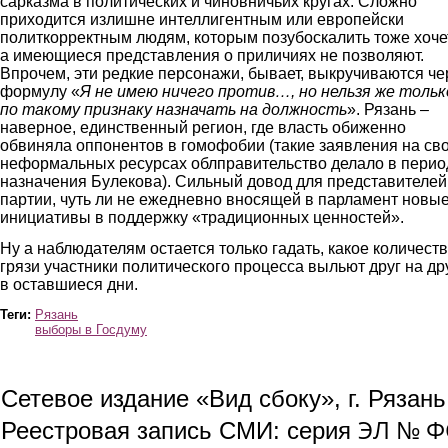
сарказма в политических и чиновничьих кругах. Сложно
приходится излишне интеллигентным или европейски
политкорректным людям, которым позубоскалить тоже хоче
а имеющиеся представления о приличиях не позволяют.
Впрочем, эти редкие персонажи, бывает, выкручиваются че
формулу «
Я не имею ничего против…, но нельзя же тольк
по такому признаку назначать на должность
». Рязань –
наверное, единственный регион, где власть обиженно
обвиняла оппонентов в гомофобии (такие заявления на св
неформальных ресурсах облправительство делало в перио
назначения Булекова). Сильный довод для представителей
партии, чуть ли не ежедневно вносящей в парламент новы
инициативы в поддержку «традиционных ценностей».
Ну а наблюдателям остается только гадать, какое количест
грязи участники политического процесса выльют друг на др
в оставшиеся дни.
Теги:
Рязань
выборы в Госдуму
Сетевое издание «Вид сбоку», г. Рязан
ЭЛ № ФС
Реестровая запись СМИ: серия