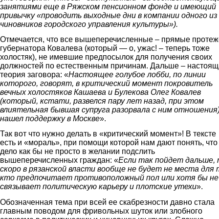
занятиями еще в Ряжском пенсионном фонде и имеющий
привычку
«проводить выходные дни в компании одного из
чиновников городского управления культуры»
).
Отмечается, что все вышеперечисленные – прямые протеж
губернатора Ковалева (который — о, ужас! – теперь тоже
холостяк), не имевшие предпосылок для получения своих
должностей по естественным причинам. Дальше – настоя
теория заговора: «
Настоящее голубое лобби, по линии
которого, говорят, в критический момент покровитель
вечных холостяков Кашаева и Булекова Олег Ковалев
(который, кстати, развелся пару лет назад, при этом
влиятельная бывшая супруга разорвала с ним отношения
нашел поддержку в Москве
».
Так вот что нужно делать в «критический момент»! В тексте
есть и «мораль», при помощи которой нам дают понять, что
дело как бы не просто в желании подслить
вышеперечисленных граждан: «
Если так пойдет дальше,
скоро в рязанской власти вообще не будет не места для 
кто предпочитает противоположный пол или хотя бы не
связывает политическую карьеру и плотские утехи
».
Обозначенная тема при всей ее скабрезности давно стала
главным поводом для фривольных шуток или злобного