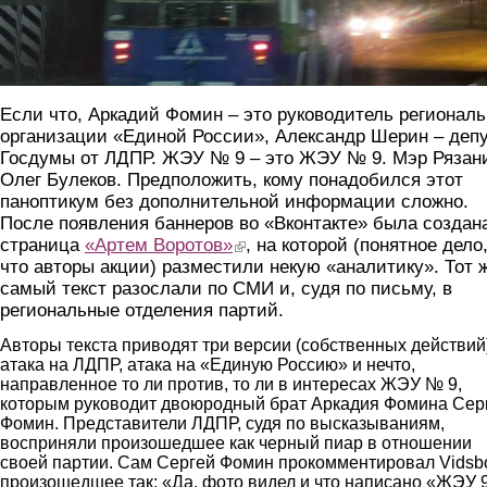
Если что, Аркадий Фомин – это руководитель регионал
организации «Единой России», Александр Шерин – деп
Госдумы от ЛДПР. ЖЭУ № 9 – это ЖЭУ № 9. Мэр Рязан
Олег Булеков. Предположить, кому понадобился этот
паноптикум без дополнительной информации сложно.
После появления баннеров во «Вконтакте» была создан
страница
«Артем Воротов»
(link is external)
, на которой (понятное дело
что авторы акции) разместили некую «аналитику». Тот 
самый текст разослали по СМИ и, судя по письму, в
региональные отделения партий.
Авторы текста приводят три версии (собственных действий)
атака на ЛДПР, атака на «Единую Россию» и нечто,
направленное то ли против, то ли в интересах ЖЭУ № 9,
которым руководит двоюродный брат Аркадия Фомина Сер
Фомин. Представители ЛДПР, судя по высказываниям,
восприняли произошедшее как черный пиар в отношении
своей партии. Сам Сергей Фомин прокомментировал Vidsb
произошедшее так: «Да, фото видел и что написано «ЖЭУ 