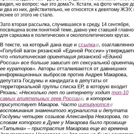
видел, но вопрос: чьи это дома?». Кстати, на фото четыре 
и два из них, действительно, не относятся к девятому ЖЭУ,
яснее от этого не стало.
Зато вторая рассылка, случившаяся в среду, 14 сентября,
посвящена всем понятной теме, давно уже ставшей главно
для сарказма в политических и околополитических кругах.
В тексте, на который дана еще и
ссылка
(link is external)
, озаглавленн
«Голубой вагон рязанской «Единой России» утверждает
что
«п
олитическая ориентация рязанской «Единой
России» все больше зависит от сексуальной ориента
ее кураторов».
Авторы отталкиваются от давнишних
информационных выбросов против Андрея Макарова,
депутата Госдумы и кандидата в депутаты от
территориальной группы списка ЕР, в которую входит
Рязань:
«Несколько лет по интернету ходит
топ-10
самых влиятельных геев России
(link is external)
, в котором
присутствует Макаров. Часто
цитируются
(link is externa
воспоминания знаменитого журналиста и депутата
Госдумы четырех созывов Александра Невзорова, по
словам которого в Думе у Макарова было прозвище
«Татьяна» – пристрастия Макарова еще во времена