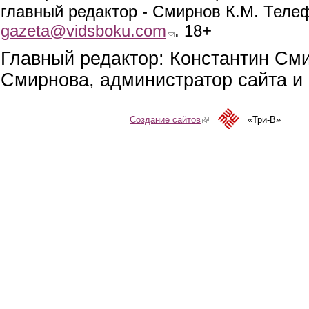
главный редактор - Смирнов К.М. Телефо
gazeta@vidsboku.com
(link sends e-mail)
. 18+
Главный редактор: Константин См
Смирнова, администратор сайта и 
Создание сайтов
(link is external)
«Три-В»