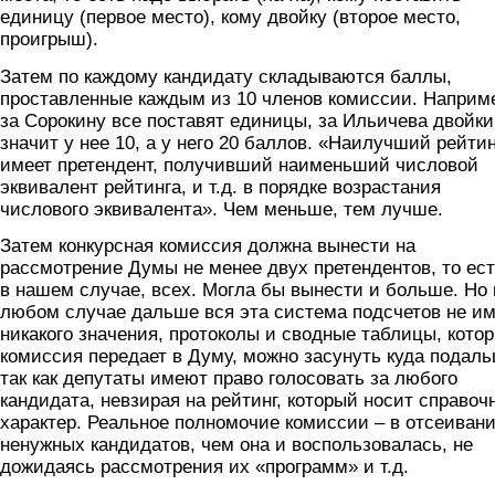
единицу (первое место), кому двойку (второе место,
проигрыш).
Затем по каждому кандидату складываются баллы,
проставленные каждым из 10 членов комиссии. Наприм
за Сорокину все поставят единицы, за Ильичева двойки
значит у нее 10, а у него 20 баллов. «Наилучший рейтин
имеет претендент, получивший наименьший числовой
эквивалент рейтинга, и т.д. в порядке возрастания
числового эквивалента». Чем меньше, тем лучше.
Затем конкурсная комиссия должна вынести на
рассмотрение Думы не менее двух претендентов, то ест
в нашем случае, всех. Могла бы вынести и больше. Но 
любом случае дальше вся эта система подсчетов не им
никакого значения, протоколы и сводные таблицы, кото
комиссия передает в Думу, можно засунуть куда подаль
так как депутаты имеют право голосовать за любого
кандидата, невзирая на рейтинг, который носит справоч
характер. Реальное полномочие комиссии – в отсеиван
ненужных кандидатов, чем она и воспользовалась, не
дожидаясь рассмотрения их «программ» и т.д.