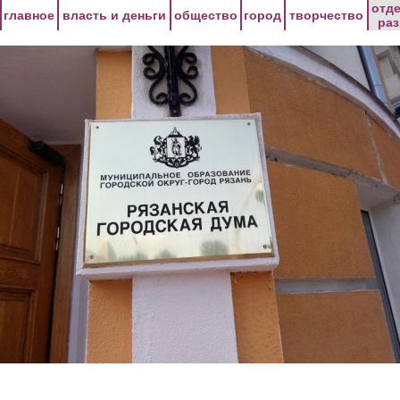
Перейти к основному содержанию
отд
главное
власть и деньги
общество
город
творчество
ра