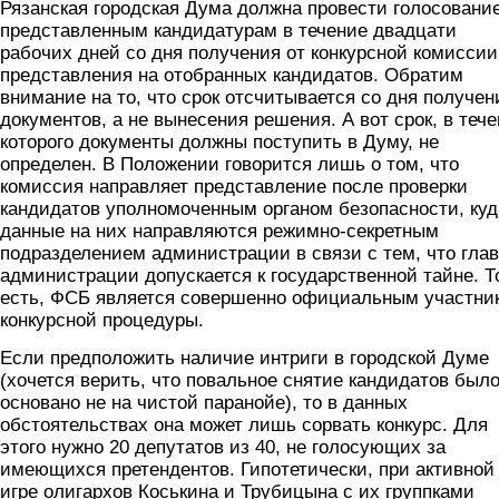
Рязанская городская Дума должна провести голосовани
представленным кандидатурам в течение двадцати
рабочих дней со дня получения от конкурсной комиссии
представления на отобранных кандидатов. Обратим
внимание на то, что срок отсчитывается со дня получен
документов, а не вынесения решения. А вот срок, в теч
которого документы должны поступить в Думу, не
определен. В Положении говорится лишь о том, что
комиссия направляет представление после проверки
кандидатов уполномоченным органом безопасности, куд
данные на них направляются режимно-секретным
подразделением администрации в связи с тем, что гла
администрации допускается к государственной тайне. Т
есть, ФСБ является совершенно официальным участни
конкурсной процедуры.
Если предположить наличие интриги в городской Думе
(хочется верить, что повальное снятие кандидатов был
основано не на чистой паранойе), то в данных
обстоятельствах она может лишь сорвать конкурс. Для
этого нужно 20 депутатов из 40, не голосующих за
имеющихся претендентов. Гипотетически, при активной
игре олигархов Коськина и Трубицына с их группками