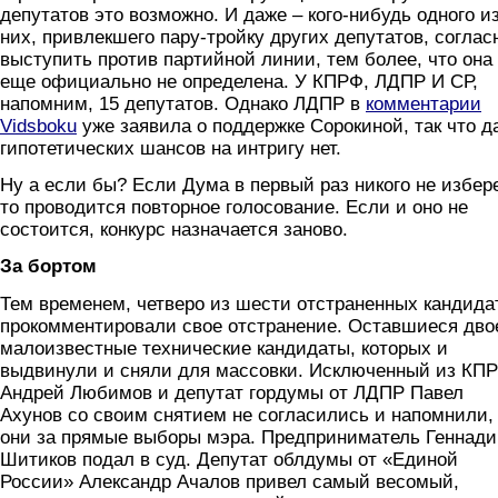
депутатов это возможно. И даже – кого-нибудь одного и
них, привлекшего пару-тройку других депутатов, соглас
выступить против партийной линии, тем более, что она
еще официально не определена. У КПРФ, ЛДПР И СР,
напомним, 15 депутатов. Однако ЛДПР в
комментарии
Vidsboku
уже заявила о поддержке Сорокиной, так что д
гипотетических шансов на интригу нет.
Ну а если бы? Если Дума в первый раз никого не избере
то проводится повторное голосование. Если и оно не
состоится, конкурс назначается заново.
За бортом
Тем временем, четверо из шести отстраненных кандида
прокомментировали свое отстранение. Оставшиеся дво
малоизвестные технические кандидаты, которых и
выдвинули и сняли для массовки. Исключенный из КП
Андрей Любимов и депутат гордумы от ЛДПР Павел
Ахунов со своим снятием не согласились и напомнили,
они за прямые выборы мэра. Предприниматель Геннад
Шитиков подал в суд. Депутат облдумы от «Единой
России» Александр Ачалов привел самый весомый,