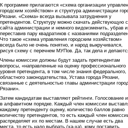
К программе прилагаются «схема организации управле
городским хозяйством» и структура администрации гор
Рязани. «Схема» всегда вызывала затруднения у
претендентов. Структуру можно скачать действующую с
сайта администрации и немного видоизменить, убрав 
переставив пару квадратиков с названиями подразделе
Что такое «схема управления городским хозяйством»
всегда было не очень понятно, и народ выкручивался,
рисуя схему с перечнем МУПов. Да, так дела и делаютс
Члены комиссии должны будут задать претендентам
вопросы, «направленные на оценку профессионального
уровня претендента, в том числе знания федерального,
областного законодательства, Устава города Рязани,
связанные с деятельностью главы администрации горо
Рязани».
Затем кандидатам выставляют рейтинги. Голосование и
в алфавитном порядке. Каждый член комиссии выставл
каждому претенденту оценку, количество баллов равно
количеству претендентов, то есть каждый член комисси
распределяет их по местам. В нашем случае есть два
места, то есть надо выбрать (ха-ха), кому поставить