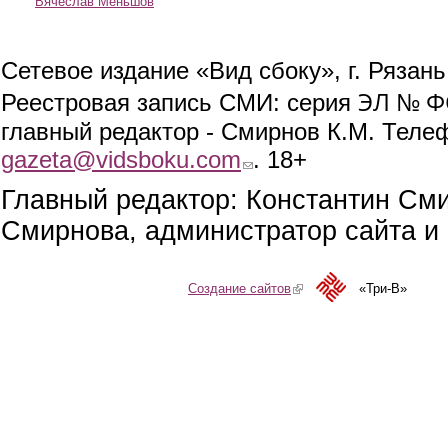
Вячеслав Меньшов
Сетевое издание «Вид сбоку», г. Рязан
ЭЛ № ФС
Реестровая запись СМИ: серия
главный редактор - Смирнов К.М. Телефо
gazeta@vidsboku.com
(link sends e-mail)
. 18+
Главный редактор: Константин См
Смирнова, администратор сайта и 
Создание сайтов
(link is external)
«Три-В»