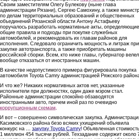
Своим заместителям Олегу Булекову (ныне глава
администрации Рязани), Сергею Самохину, а также минист
по делам территориальных образований и общественных
объединений Рязанской области Антону Астафьеву
поручалось разработать нормативные акты, определяющи
общие правила и подходы при покупке служебных
автомобилей, и рекомендовать их главам районов для
исполнения. Следовало ограничить мощность и литраж при
закупке автотранспорта, а также приобретать машины
российской сборки. Всем, кто ниже главы, губернатор велел
вообще отказаться от иностранных машин.
В качестве недопустимого примера фигурировала покупка
автомобиля Toyota Camry администрацией Ряжского района
И что же? Никаких нормативных актов нет, указанные
исполнители при должностях, один даже мэром стал.
Районные администрации спокойно обзаводятся
иностранными авто, причем иной раз по очевидно
коррупционным схемам
.
И вот – совершенно символическая закупка. Администраци
Касимовского района безо всяких ухищрений объявила
конкурс на …
закупку
Toyota Camry
! Объявленная стоимость
1 миллион 454 тысячи рублей. Техзадание содержит около 