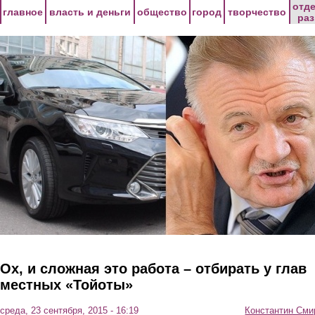
Перейти к основному содержанию
отд
главное
власть и деньги
общество
город
творчество
ра
Ох, и сложная это работа – отбирать у глав
местных «Тойоты»
среда, 23 сентября, 2015 - 16:19
Константин Сми