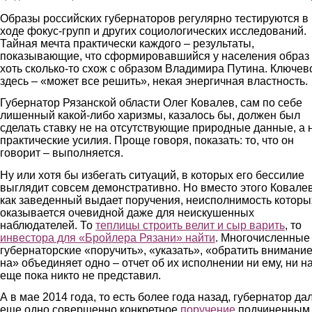
Образы российских губернаторов регулярно тестируются в
ходе фокус-групп и других социологических исследований.
Тайная мечта практически каждого – результаты,
показывающие, что сформировавшийся у населения образ
хоть сколько-то схож с образом Владимира Путина. Ключев
здесь – «может все решить», некая энергичная властность.
Губернатор Рязанской области Олег Ковалев, сам по себе
лишенный какой-либо харизмы, казалось бы, должен был
сделать ставку не на отсутствующие природные данные, а 
практические усилия. Проще говоря, показать: то, что он
говорит – выполняется.
Ну или хотя бы избегать ситуаций, в которых его бессилие
выглядит совсем демонстративно. Но вместо этого Ковале
как заведенный выдает поручения, неисполнимость которы
оказывается очевидной даже для неискушенных
наблюдателей. То
теплицы строить велит и сыр варить
, то
инвестора для «Бройлера Рязани» найти
. Многочисленные
губернаторские «поручить», «указать», «обратить внимани
на» объединяет одно – отчет об их исполнении ни ему, ни н
еще пока никто не представил.
А в мае 2014 года, то есть более года назад, губернатор да
еще одно совершенно конкретное
поручение
подчиненным