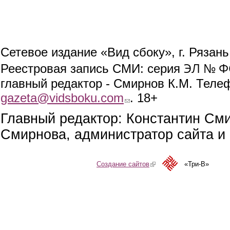
Сетевое издание «Вид сбоку», г. Рязан
ЭЛ № ФС
Реестровая запись СМИ: серия
главный редактор - Смирнов К.М. Телефо
gazeta@vidsboku.com
(link sends e-mail)
. 18+
Главный редактор: Константин См
Смирнова, администратор сайта и 
Создание сайтов
(link is external)
«Три-В»