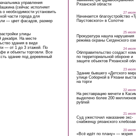
начальника управления
Рязанской области
Шашкина (сейчас исполняет
а о необходимости установить
27 июля
Начинается благоустройство «
кой части города для
Паустовского» в Солотче
али — цвет фасадов, размер
25 июля
 застройки улицы
Прокуратура нашла нарушения
 декабря. На месте
режима охраны Сегденского озе
ьство здания в виде
и — от 1 до 3 этажей. По
24 июля
афе и объекты торговли. Все
Облправительство создаст ком
по территориальной обороне и
сть здание под деревянный
защите объектов Рязанской обл
23 июля
33811460882432_n.jpg
Здание бывшего «Детского мир
улице Соборной в Рязани выст
на торги
22 июля
На реставрацию мечети в Каси
выделено более 200 миллионов
рублей
21 июля
Суд ужесточил наказание экс-
снабженцу рязанского хлебоза
20 июля
«Всё идёт по плану» — мэрия