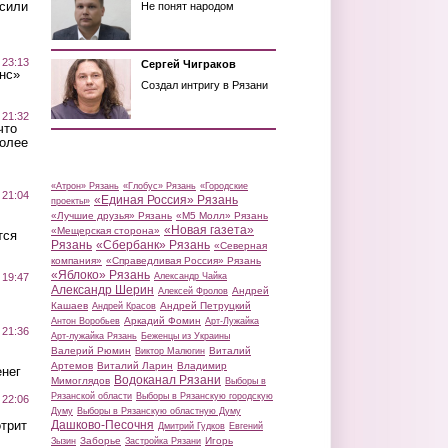
осили
Не понят народом
 23:13
Сергей Чиграков
нс»
Создал интригу в Рязани
 21:32
что
более
«Атрон» Рязань
«Глобус» Рязань
«Городские
 21:04
«Единая Россия» Рязань
проекты»
«Лучшие друзья» Рязань
«М5 Молл» Рязань
«Новая газета»
«Мещерская сторона»
тся
Рязань
«Сбербанк» Рязань
«Северная
компания»
«Справедливая Россия» Рязань
«Яблоко» Рязань
 19:47
Александр Чайка
Александр Шерин
Андрей
Алексей Фролов
Кашаев
Андрей Петруцкий
Андрей Красов
Аркадий Фомин
Антон Воробьев
Арт-Лужайка
 21:36
Арт-лужайка Рязань
Беженцы из Украины
Валерий Рюмин
Виталий
Виктор Малюгин
Артемов
Виталий Ларин
Владимир
нег
Водоканал Рязани
Мимоглядов
Выборы в
Рязанской области
Выборы в Рязанскую городскую
 22:06
Думу
Выборы в Рязанскую областную Думу
трит
Дашково-Песочня
Дмитрий Гудков
Евгений
Заборье
Игорь
Зызин
Застройка Рязани