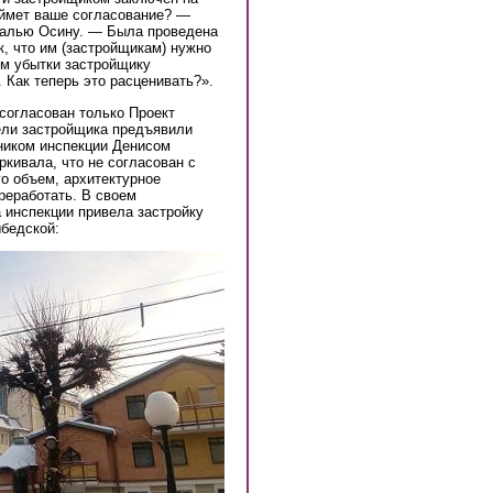
аймет ваше согласование? —
талью Осину. — Была проведена
к, что им (застройщикам) нужно
ом убытки застройщику
 Как теперь это расценивать?».
согласован только Проект
ели застройщика предъявили
ьником инспекции Денисом
ркивала, что не согласован с
го объем, архитектурное
реработать. В своем
 инспекции привела застройку
бедской:
66905855393792_n.jpg