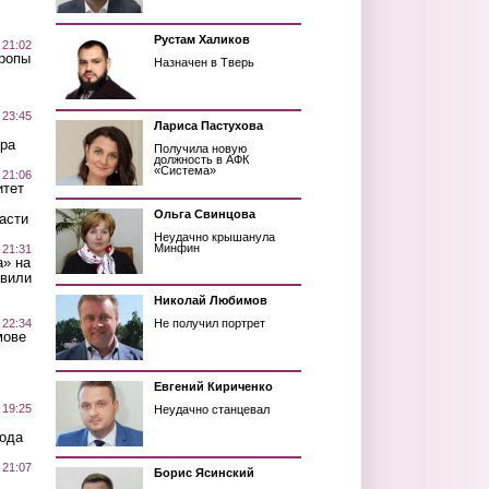
Рустам Халиков
 21:02
Тропы
Назначен в Тверь
 23:45
Лариса Пастухова
ра
Получила новую
должность в АФК
«Система»
 21:06
итет
Ольга Свинцова
асти
Неудачно крышанула
Минфин
 21:31
а» на
авили
Николай Любимов
 22:34
Не получил портрет
мове
Евгений Кириченко
 19:25
Неудачно станцевал
вода
 21:07
Борис Ясинский