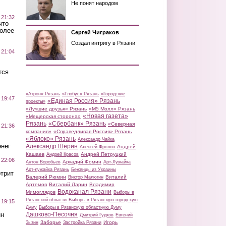
Не понят народом
 21:32
что
более
Сергей Чиграков
Создал интригу в Рязани
 21:04
тся
«Атрон» Рязань
«Глобус» Рязань
«Городские
 19:47
«Единая Россия» Рязань
проекты»
«Лучшие друзья» Рязань
«М5 Молл» Рязань
«Новая газета»
«Мещерская сторона»
Рязань
«Сбербанк» Рязань
«Северная
 21:36
компания»
«Справедливая Россия» Рязань
«Яблоко» Рязань
Александр Чайка
нег
Александр Шерин
Андрей
Алексей Фролов
Кашаев
Андрей Петруцкий
Андрей Красов
 22:06
Аркадий Фомин
Антон Воробьев
Арт-Лужайка
Арт-лужайка Рязань
Беженцы из Украины
трит
Валерий Рюмин
Виталий
Виктор Малюгин
Артемов
Виталий Ларин
Владимир
Водоканал Рязани
Мимоглядов
Выборы в
Рязанской области
Выборы в Рязанскую городскую
 19:15
Думу
Выборы в Рязанскую областную Думу
ин
Дашково-Песочня
Дмитрий Гудков
Евгений
Заборье
Игорь
Зызин
Застройка Рязани