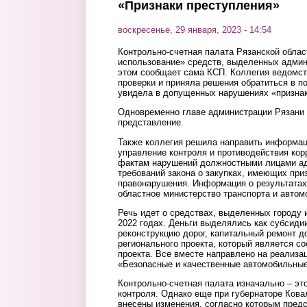
«Признаки преступления»
воскресенье, 29 января, 2023 - 14:54
Контрольно-счетная палата Рязанской облас
использование» средств, выделенных админ
этом сообщает сама КСП. Коллегия ведомст
проверки и приняла решения обратиться в по
увидела в допущенных нарушениях «признак
Одновременно главе администрации Рязани
представление.
Также коллегия решила направить информац
управление контроля и противодействия кор
фактам нарушений должностными лицами а
требований закона о закупках, имеющих при
правонарушения. Информация о результатах
областное министерство транспорта и автом
Речь идет о средствах, выделенных городу 
2022 годах. Деньги выделялись как субсиди
реконструкцию дорог, капитальный ремонт 
регионального проекта, который является с
проекта. Все вместе направлено на реализа
«Безопасные и качественные автомобильные
Контрольно-счетная палата изначально – эт
контроля. Однако еще при губернаторе Кова
внесены изменения, согласно которым пред