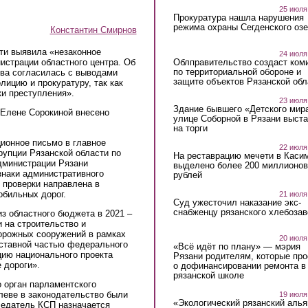
25 июля
Прокуратура нашла нарушения
режима охраны Сегденского озе
Константин Смирнов
ти выявила «незаконное
24 июля
Облправительство создаст ком
истрации областного центра. Об
по территориальной обороне и
ва согласилась с выводами
защите объектов Рязанской обл
лицию и прокуратуру, так как
и преступления».
23 июля
Здание бывшего «Детского мир
 Елене Сорокиной внесено
улице Соборной в Рязани выст
на торги
ионное письмо в главное
22 июля
рупции Рязанской области по
На реставрацию мечети в Каси
дминистрации Рязани
выделено более 200 миллионов
знаки административного
рублей
 проверки направлена в
обильных дорог.
21 июля
Суд ужесточил наказание экс-
снабженцу рязанского хлебоза
из областного бюджета в 2021 –
и на строительство и
дорожных сооружений в рамках
20 июля
оставной частью федерального
«Всё идёт по плану» — мэрия
цию национального проекта
Рязани родителям, которые пр
 дороги».
о дофинансировании ремонта в
рязанской школе
о орган парламентского
леве в законодательство были
19 июля
«Экологический рязанский алья
седатель КСП назначается