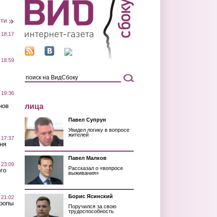
сти
 18:17
 18:59
 19:36
лица
нов
Павел Супрун
Увидел логику в вопросе
жителей
 17:37
ня
Павел Малков
 23:09
Рассказал о «вопросе
го
выживания»
Борис Ясинский
 21:02
Тропы
Поручился за свою
трудоспособность