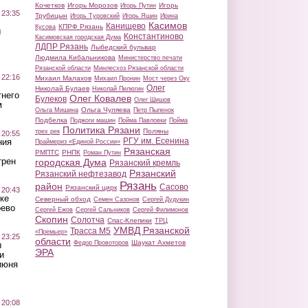
Кочетков
Игорь Морозов
Игорь
Игорь Путин
 23:35
Трубицын
Игорь Туровский
Игорь Яшин
Ирина
Касимов
Канищево
КПРФ Рязань
Кусова
ы
Константиново
Касимовская городская Дума
ЛДПР Рязань
Лыбедский бульвар
Людмила Кибальникова
Министерство печати
Рязанской области
Минлесхоз Рязанской области
 22:16
Михаил Малахов
Михаил Пронин
Мост через Оку
Олег
Николай Булаев
Николай Пилюгин
тнего
Олег Ковалев
Булеков
Олег Шишов
м
Ольга Чуляева
Ольга Мишина
Петр Пыленок
Подбелка
Поджоги машин
Пойма Павловки
Пойма
Политика Рязани
Поляны
трех рек
 20:55
РГУ им. Есенина
ния
Праймериз «Единой России»
Рязанская
РМПТС
РНПК
Роман Путин
трен
городская Дума
Рязанский кремль
Рязанский
Рязанский нефтезавод
Рязань
район
Сасово
Рязанский цирк
 20:43
ке
Северный обход
Семен Сазонов
Сергей Дудукин
оево
Сергей Ежов
Сергей Сальников
Сергей Филимонов
Скопин
Солотча
Спас-Клепики
ТРЦ
УМВД Рязанской
Трасса М5
«Премьер»
 23:25
области
Шаукат Ахметов
Федор Провоторов
ы
ЭРА
и
июня
 20:08