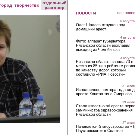
отдельный
город
творчество
разговор
новости
все ново
6 августа
Олег Шалаев отпущен под
домашний арест
4 августа
Фото: аппарат губернатора
Рязанской области возглавил
выходец из Челябинска
3 августа
Рязанская область заняла 73-е
место из 85-ти в рейтинге регио
по качеству дорог, который
составило «РИА Новости»
31 июля
Исполнилось полтора года со д
ареста Константина Смирнова
29 июля
Стало известно об аресте перво
замминистра здравоохранения
Рязанской области
27 июля
Начинается благоустройство «
Паустовского» в Солотче