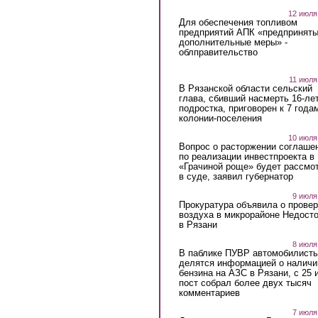
12 июля
Для обеспечения топливом
предприятий АПК «предпринят
дополнительные меры» -
облправительство
11 июля
В Рязанской области сельский
глава, сбивший насмерть 16-ле
подростка, приговорен к 7 года
колонии-поселения
10 июля
Вопрос о расторжении соглаше
по реализации инвестпроекта в
«Грачиной роще» будет рассмо
в суде, заявил губернатор
9 июля
Прокуратура объявила о провер
воздуха в микрорайоне Недост
в Рязани
8 июля
В паблике ПУВР автомобилист
делятся информацией о наличи
бензина на АЗС в Рязани, с 25 
пост собрал более двух тысяч
комментариев
7 июля