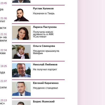
 23:45
Рустам Халиков
ра
Назначен в Тверь
 21:06
итет
Лариса Пастухова
асти
Получила новую
 21:31
должность в АФК
«Система»
а» на
авили
Ольга Свинцова
 22:34
Неудачно крышанула
мове
Минфин
Николай Любимов
 19:25
Не получил портрет
вода
 21:07
Евгений Кириченко
осили
Неудачно станцевал
 23:13
Борис Ясинский
нс»