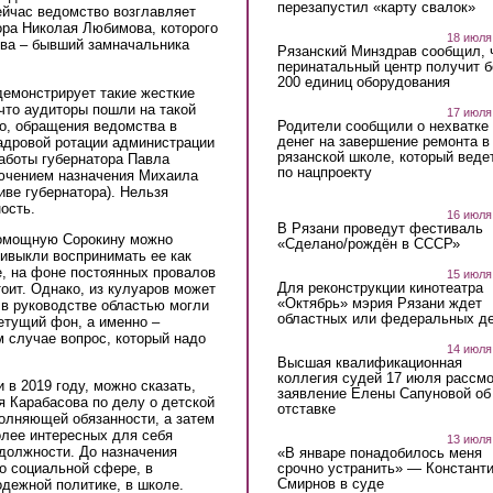
перезапустил «карту свалок»
ейчас ведомство возглавляет
ора Николая Любимова, которого
18 июля
ева – бывший замначальника
Рязанский Минздрав сообщил, 
перинатальный центр получит 
200 единиц оборудования
демонстрирует такие жесткие
что аудиторы пошли на такой
17 июля
о, обращения ведомства в
Родители сообщили о нехватке
денег на завершение ремонта в
адровой ротации администрации
рязанской школе, который веде
работы губернатора Павла
по нацпроекту
лючением назначения Михаила
иве губернатора). Нельзя
ость.
16 июля
В Рязани проведут фестиваль
помощную Сорокину можно
«Сделано/рождён в СССР»
ривыкли воспринимать ее как
, на фоне постоянных провалов
15 июля
Для реконструкции кинотеатра
тоит. Однако, из кулуаров может
«Октябрь» мэрия Рязани ждет
 в руководстве областью могли
областных или федеральных де
етущий фон, а именно –
м случае вопрос, который надо
14 июля
Высшая квалификационная
коллегия судей 17 июля рассмо
 в 2019 году, можно сказать,
заявление Елены Сапуновой об
я Карабасова по делу о детской
отставке
олняющей обязанности, а затем
олее интересных для себя
13 июля
 должности. До назначения
«В январе понадобилось меня
срочно устранить» — Констант
по социальной сфере, в
Смирнов в суде
дежной политике, в школе.