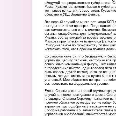
облдумой по представлению губернатора. С
Роман Кузьмичев, земляк бывшего губернат
тот привез из Калуги. Заместитель Кузьмич
областного УВД Владимир Цепков.
Это первый случай за много лет, когда КСП 
выводы по итогам проверки. Предположить, 
шаг самостоятельно очень сложно. Возможн
органы понадобились для принудительной к
Рязани, состав которой за восемь месяцев 
Малкова практически не изменился (за иск
Ромодина замом по горхозяйству по инициат
исключать того, что Сорокина покинет должн
Со стороны кажется, что бесправную и бес
убрать по щелчку пальцев, настолько все п
совершенно номинальную фигуру. Тем более
в городском хозяйстве, один гололед чего с
быть совсем другой взгляд на такие вещи, и
решить, что для смены мэра нужен более гн
уголовный. Мэр областного центра – в любо
согласовывать на федеральном уровне.
Елена Сорокина стала главой администрации
случайно, после неожиданного ареста Серге
площадке. Сначала Сорокину назначили исп
прежнее областное руководство, не найдя б
вариантов, дало добро на утверждение ее в
Сорокина работала и.о. заместителя главы 
управлении образования, министерстве моло