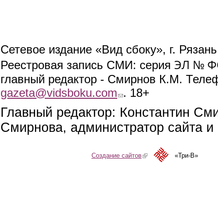
Сетевое издание «Вид сбоку», г. Рязан
ЭЛ № ФС
Реестровая запись СМИ: серия
главный редактор - Смирнов К.М. Телефо
gazeta@vidsboku.com
(link sends e-mail)
. 18+
Главный редактор: Константин См
Смирнова, администратор сайта и 
Создание сайтов
(link is external)
«Три-В»