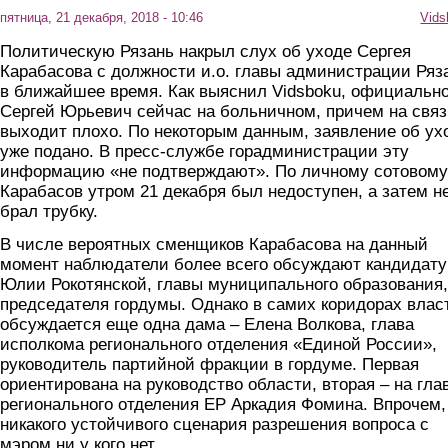
пятница, 21 декабря, 2018 - 10:46
Vids
Политическую Рязань накрыл слух об уходе Сергея
Карабасова с должности и.о. главы администрации Ряз
в ближайшее время. Как выяснил Vidsboku, официальн
Сергей Юрьевич сейчас на больничном, причем на связ
выходит плохо. По некоторым данным, заявление об ух
уже подано. В пресс-службе горадминистрации эту
информацию «не подтверждают». По личному сотовому
Карабасов утром 21 декабря был недоступен, а затем н
брал трубку.
В числе вероятных сменщиков Карабасова на данный
момент наблюдатели более всего обсуждают кандидату
Юлии Рокотянской, главы муниципального образования,
председателя гордумы. Однако в самих коридорах влас
обсуждается еще одна дама – Елена Волкова, глава
исполкома регионального отделения «Единой России»,
руководитель партийной фракции в гордуме. Первая
ориентирована на руководство области, вторая – на гла
регионального отделения ЕР Аркадия Фомина. Впрочем,
никакого устойчивого сценария разрешения вопроса с
мэром ни у кого нет.