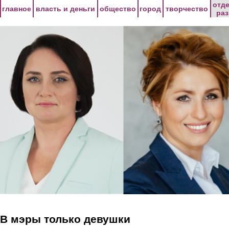
Перейти к основному содержанию
отд
главное
власть и деньги
общество
город
творчество
ра
В мэры только девушки