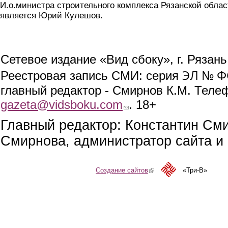
И.о.министра строительного комплекса Рязанской облас
является Юрий Кулешов.
Сетевое издание «Вид сбоку», г. Рязан
ЭЛ № ФС
Реестровая запись СМИ: серия
главный редактор - Смирнов К.М. Телефо
gazeta@vidsboku.com
(link sends e-mail)
. 18+
Главный редактор: Константин См
Смирнова, администратор сайта и 
Создание сайтов
(link is external)
«Три-В»