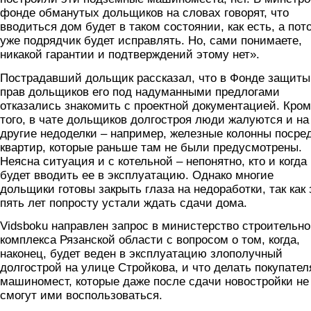
фонде обманутых дольщиков на словах говорят, что
вводиться дом будет в таком состоянии, как есть, а пот
уже подрядчик будет исправлять. Но, сами понимаете,
никакой гарантии и подтверждений этому нет».
Пострадавший дольщик рассказал, что в Фонде защиты
прав дольщиков его под надуманными предлогами
отказались знакомить с проектной документацией. Кро
того, в чате дольщиков долгостроя люди жалуются и на
другие недоделки – например, железные колонны посре
квартир, которые раньше там не были предусмотрены.
Неясна ситуация и с котельной – непонятно, кто и когда
будет вводить ее в эксплуатацию. Однако многие
дольщики готовы закрыть глаза на недоработки, так как 
пять лет попросту устали ждать сдачи дома.
Vidsboku направлен запрос в министерство строительно
комплекса Рязанской области с вопросом о том, когда,
наконец, будет веден в эксплуатацию злополучный
долгострой на улице Стройкова, и что делать покупате
машиномест, которые даже после сдачи новостройки не
смогут ими воспользоваться.