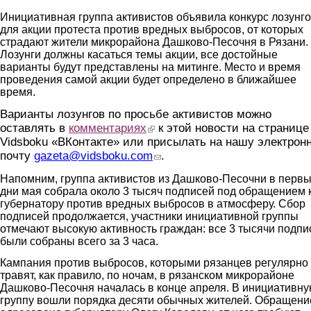
Инициативная группа активистов объявила конкурс лозунг
для акции протеста против вредных выбросов, от которых
страдают жители микрорайона Дашково-Песочня в Рязани.
Лозунги должны касаться темы акции, все достойные
варианты будут представлены на митинге. Место и время
проведения самой акции будет определено в ближайшее
время.
Варианты лозунгов по просьбе активистов можно
оставлять в
комментариях
(link is external)
к этой новости на странице
Vidsboku «ВКонтакте» или присылать на нашу электрон
почту
gazeta
@
vidsboku
.
com
(link sends e-mail)
.
Напомним, группа активистов из Дашково-Песочни в перв
дни мая собрала около 3 тысяч подписей под обращением 
губернатору против вредных выбросов в атмосферу. Сбор
подписей продолжается, участники инициативной группы
отмечают высокую активность граждан: все 3 тысячи подпи
были собраны всего за 3 часа.
Кампания против выбросов, которыми рязанцев регулярно
травят, как правило, по ночам, в рязанском микрорайоне
Дашково-Песочня началась в конце апреля. В инициативн
группу вошли порядка десяти обычных жителей. Обращени