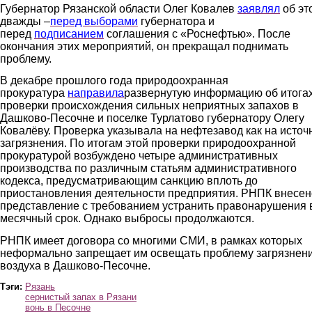
Губернатор Рязанской области Олег Ковалев
заявлял
об эт
дважды –
перед выборами
губернатора и
перед
подписанием
соглашения с «Роснефтью». После
окончания этих мероприятий, он прекращал поднимать
проблему.
В декабре прошлого года природоохранная
прокуратура
направила
развернутую информацию об итога
проверки происхождения сильных неприятных запахов в
Дашково-Песочне и поселке Турлатово губернатору Олегу
Ковалёву. Проверка указывала на нефтезавод как на источ
загрязнения. По итогам этой проверки природоохранной
прокуратурой возбуждено четыре административных
производства по различным статьям административного
кодекса, предусматривающим санкцию вплоть до
приостановления деятельности предприятия. РНПК внесен
представление с требованием устранить правонарушения 
месячный срок. Однако выбросы продолжаются.
РНПК имеет договора со многими СМИ, в рамках которых
неформально запрещает им освещать проблему загрязнен
воздуха в Дашково-Песочне.
Тэги:
Рязань
сернистый запах в Рязани
вонь в Песочне