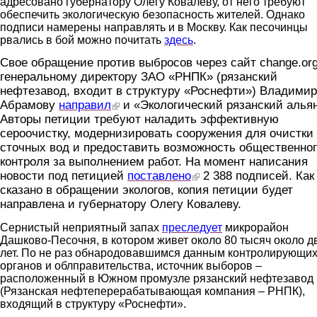
адресовано губернатору Олегу Ковалеву, от него требуют
обеспечить экологическую безопасность жителей. Однако
подписи намерены направлять и в Москву. Как песочинцы
рвались в бой можно почитать
здесь
.
Свое обращение против выбросов через сайт change.or
генеральному директору ЗАО «РНПК» (рязанский
нефтезавод, входит в структуру «Роснефти») Владими
Абрамову
направил
(link is external)
и «Экологический рязанский альян
Авторы петиции требуют наладить эффективную
сероочистку, модернизировать сооружения для очистки
сточных вод и предоставить возможность общественно
контроля за выполнением работ. На момент написания
новости под петицией
поставлено
(link is external)
2 388 подписей. Как
сказано в обращении экологов, копия петиции будет
направлена и губернатору Олегу Ковалеву.
Сернистый неприятный запах
преследует
микрорайон
Дашково-Песочня, в котором живет около 80 тысяч около д
лет. По не раз обнародовавшимся данным контролирующи
органов и облправительства, источник выборов –
расположенный в Южном промузле рязанский нефтезавод
(Рязанская нефтеперерабатывающая компания – РНПК),
входящий в структуру «Роснефти».