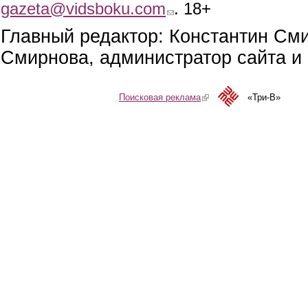
gazeta@vidsboku.com
(link sends e-mail)
. 18+
Главный редактор: Константин См
Смирнова, администратор сайта и 
Поисковая реклама
(link is external)
«Три-В»