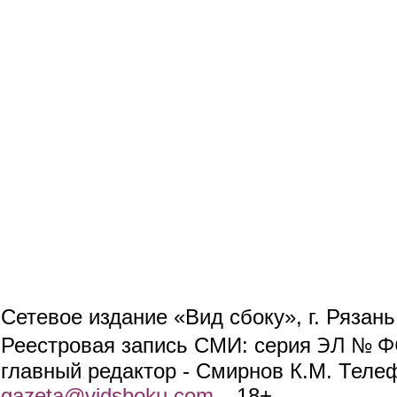
Сетевое издание «Вид сбоку», г. Рязан
ЭЛ № ФС
Реестровая запись СМИ: серия
главный редактор - Смирнов К.М. Телефо
gazeta@vidsboku.com
(link sends e-mail)
. 18+