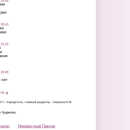
 20:55
ния
трен
 20:43
ке
оево
 23:25
ы
и
июня
 20:08
 лет
сти
20 г.
Учредитель, главный редактор - Смирнов К.М.
а Чудакова.
нала»
Неизвестный Павлов