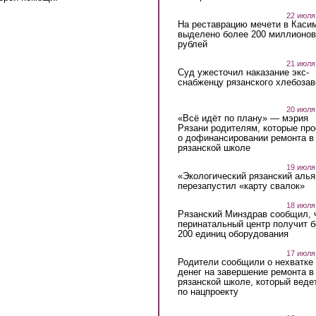
22 июля
На реставрацию мечети в Каси
выделено более 200 миллионов
рублей
21 июля
Суд ужесточил наказание экс-
снабженцу рязанского хлебоза
20 июля
«Всё идёт по плану» — мэрия
Рязани родителям, которые пр
о дофинансировании ремонта в
рязанской школе
19 июля
«Экологический рязанский алья
перезапустил «карту свалок»
18 июля
Рязанский Минздрав сообщил, 
перинатальный центр получит 
200 единиц оборудования
17 июля
Родители сообщили о нехватке
денег на завершение ремонта в
рязанской школе, который веде
по нацпроекту