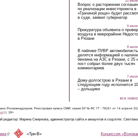
10 июля
Вопрос о расторжении соглаше
по реализации инвестпроекта в
«Грачиной роще» будет рассмо
в суде, заявил губернатор
9 июля
Прокуратура объявила о провер
воздуха в микрорайоне Недост
в Рязани
8 июля
В паблике ПУВР автомобилист
делятся информацией о наличи
бензина на АЗС в Рязани, с 25 
пост собрал более двух тысяч
комментариев
7 июля
Дому-долгострою в Рязани в
следующем году исполнится 10
– дольщики
все ново
ЭЛ № ФС 77 - 7826
1 от 14 апреля 20
овано Роскомнадзором. Реестровая запись СМИ: серия
(link sends e-mail)
om
. 18+
й редактор: Марина Смирнова, администратор сайта и аккаунтов в соцсетях: Светлан
Концессия «Водока
ама
(link is external)
«Три-В»