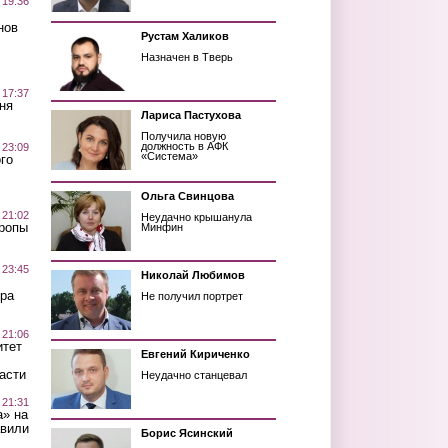
 19:36
нов
Рустам Халиков
Назначен в Тверь
 17:37
ня
Лариса Пастухова
Получила новую
должность в АФК
 23:09
«Система»
го
Ольга Свинцова
 21:02
Неудачно крышанула
Тропы
Минфин
 23:45
Николай Любимов
ра
Не получил портрет
 21:06
итет
Евгений Кириченко
асти
Неудачно станцевал
 21:31
а» на
авили
Борис Ясинский