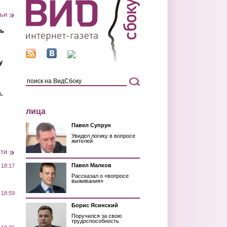
тьи
ть
у
.
лица
Павел Супрун
Увидел логику в вопросе
жителей
сти
Павел Малков
 18:17
Рассказал о «вопросе
выживания»
 18:59
Борис Ясинский
Поручился за свою
трудоспособность