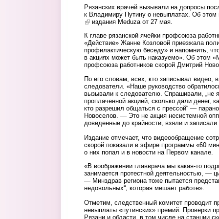
Рязанских врачей вызывали на допросы пос
к Владимиру Путину о невыплатах. Об этом 
(link is external)
издания Meduza от 27 мая.
К главе рязанской ячейки профсоюза работн
«Действие» Жанне Козловой приезжала поли
профилактическую беседу» и напомнить, что
в акциях может быть наказуемо». Об этом 
профсоюза работников скорой Дмитрий Ново
По его словам, всех, кто записывал видео,
следователи. «Наше руководство обратилось
вызывали к следователю. Спрашивали, „не я
проплаченной акцией, сколько дали денег, к
кто разрешил общаться с прессой“ — парано
Новоселов. — Это не акция несистемной оп
доведенные до крайности, взяли и записали
Издание отмечает, что видеообращение сотр
скорой показали в эфире программы «60 мин
о них попал и в новости на Первом канале.
«В воображении главврача мы какая-то подр
занимается протестной деятельностью, — ц
— Минздрав региона тоже пытается представ
недовольных“, которая мешает работе».
Отметим, следственный комитет проводит п
невыплаты «путинских» премий. Проверки п
Рязани и области, в том числе на станции с