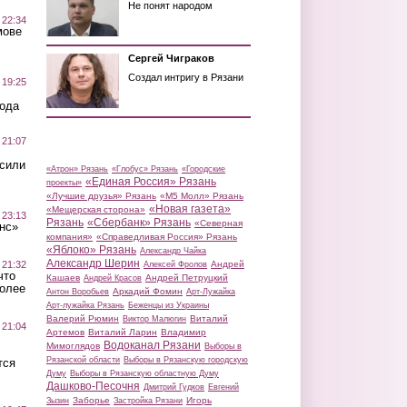
Не понят народом
 22:34
мове
Сергей Чиграков
Создал интригу в Рязани
 19:25
вода
 21:07
осили
«Атрон» Рязань
«Глобус» Рязань
«Городские
«Единая Россия» Рязань
проекты»
«Лучшие друзья» Рязань
«М5 Молл» Рязань
«Новая газета»
«Мещерская сторона»
 23:13
Рязань
«Сбербанк» Рязань
«Северная
нс»
компания»
«Справедливая Россия» Рязань
«Яблоко» Рязань
Александр Чайка
Александр Шерин
 21:32
Андрей
Алексей Фролов
что
Кашаев
Андрей Петруцкий
Андрей Красов
более
Аркадий Фомин
Антон Воробьев
Арт-Лужайка
Арт-лужайка Рязань
Беженцы из Украины
Валерий Рюмин
Виталий
Виктор Малюгин
 21:04
Артемов
Виталий Ларин
Владимир
Водоканал Рязани
Мимоглядов
Выборы в
Рязанской области
Выборы в Рязанскую городскую
тся
Думу
Выборы в Рязанскую областную Думу
Дашково-Песочня
Дмитрий Гудков
Евгений
Заборье
Игорь
Зызин
Застройка Рязани