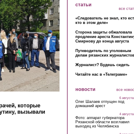
статьи
все ста
«Следователь не знал, кто ес
кто в этом деле»
Сторона защиты обжаловала
продление ареста Константин
Смирнову до конца августа
Путеводитель по уголовным
делам рязанских журналистов
Журналист? Будешь сидеть
Читайте нас в «Телеграме»
новости
все ново
6 августа
Олег Шалаев отпущен под
рачей, которые
домашний арест
утину, вызывали
4 августа
Фото: аппарат губернатора
Рязанской области возглавил
выходец из Челябинска