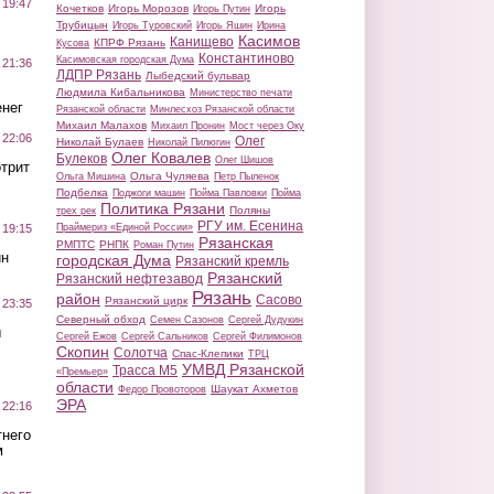
 19:47
Кочетков
Игорь Морозов
Игорь
Игорь Путин
Трубицын
Игорь Туровский
Игорь Яшин
Ирина
Касимов
Канищево
КПРФ Рязань
Кусова
Константиново
Касимовская городская Дума
 21:36
ЛДПР Рязань
Лыбедский бульвар
Людмила Кибальникова
Министерство печати
нег
Рязанской области
Минлесхоз Рязанской области
Михаил Малахов
Михаил Пронин
Мост через Оку
 22:06
Олег
Николай Булаев
Николай Пилюгин
Олег Ковалев
Булеков
Олег Шишов
трит
Ольга Чуляева
Ольга Мишина
Петр Пыленок
Подбелка
Поджоги машин
Пойма Павловки
Пойма
Политика Рязани
Поляны
трех рек
РГУ им. Есенина
Праймериз «Единой России»
 19:15
Рязанская
РМПТС
РНПК
Роман Путин
ин
городская Дума
Рязанский кремль
Рязанский
Рязанский нефтезавод
Рязань
район
Сасово
Рязанский цирк
 23:35
Северный обход
Семен Сазонов
Сергей Дудукин
ы
Сергей Ежов
Сергей Сальников
Сергей Филимонов
Скопин
Солотча
Спас-Клепики
ТРЦ
УМВД Рязанской
Трасса М5
«Премьер»
области
Шаукат Ахметов
Федор Провоторов
ЭРА
 22:16
тнего
м