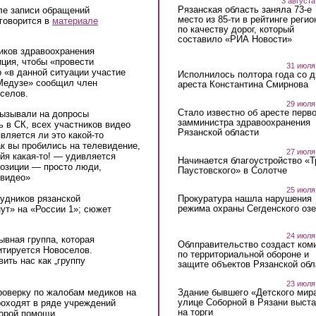
3 августа
Рязанская область заняла 73-е
ле записи обращений
место из 85-ти в рейтинге регио
говорится в
материале
по качеству дорог, который
составило «РИА Новости»
иков здравоохранения
ция, чтобы «провести
31 июля
 «в данной ситуации участие
Исполнилось полтора года со д
«Медузе» сообщил член
ареста Константина Смирнова
селов.
29 июля
Стало известно об аресте перво
 вызывали на допросы
замминистра здравоохранения
 в СК, всех участников видео
Рязанской области
вляется ли это какой-то
ак вы пробились на телевидение,
27 июля
йя какая-то! — удивляется
Начинается благоустройство «
позиции — просто люди,
Паустовского» в Солотче
 видео»
25 июля
удников рязанской
Прокуратура нашла нарушения
режима охраны Сегденского озе
ут» на «России 1»; сюжет
24 июля
ывная группа, которая
Облправительство создаст ком
итируется Новоселов.
по территориальной обороне и
ить нас как „группу
защите объектов Рязанской обл
23 июля
Здание бывшего «Детского мир
роверку по жалобам медиков на
улице Соборной в Рязани выст
роходят в ряде учреждений
на торги
корой помощи.