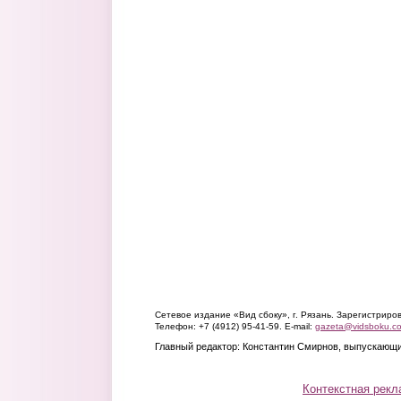
Сетевое издание «Вид сбоку», г. Рязань. Зарегистрир
Телефон: +7 (4912) 95-41-59. E-mail:
gazeta@vidsboku.c
Главный редактор: Константин Смирнов, выпускающи
Контекстная рекл