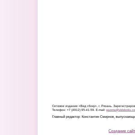
Сетевое издание «Вид сбоку», г. Рязань. Зарегистрир
Телефон: +7 (4912) 95-41-59. E-mail:
gazeta@vidsboku.c
Главный редактор: Константин Смирнов, выпускающи
Создание сай