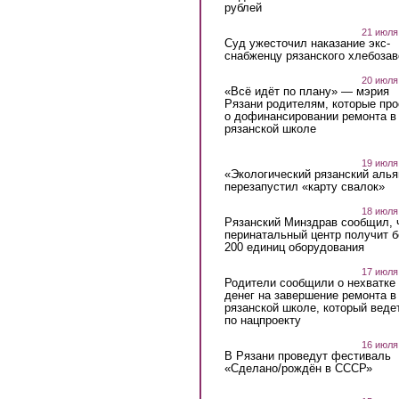
рублей
21 июля
Суд ужесточил наказание экс-
снабженцу рязанского хлебоза
20 июля
«Всё идёт по плану» — мэрия
Рязани родителям, которые пр
о дофинансировании ремонта в
рязанской школе
19 июля
«Экологический рязанский алья
перезапустил «карту свалок»
18 июля
Рязанский Минздрав сообщил, 
перинатальный центр получит 
200 единиц оборудования
17 июля
Родители сообщили о нехватке
денег на завершение ремонта в
рязанской школе, который веде
по нацпроекту
16 июля
В Рязани проведут фестиваль
«Сделано/рождён в СССР»