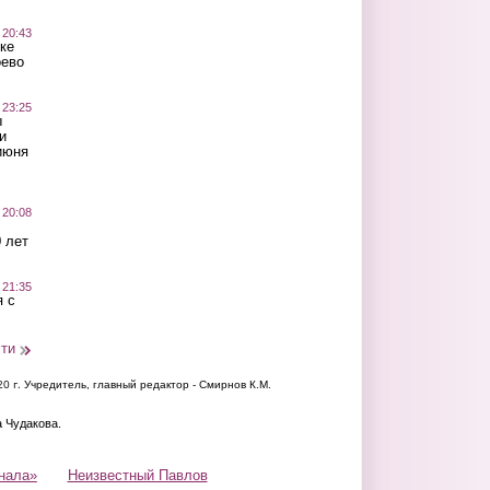
 20:43
ке
оево
 23:25
ы
и
июня
 20:08
 лет
 21:35
 с
сти
20 г.
Учредитель, главный редактор - Смирнов К.М.
а Чудакова.
нала»
Неизвестный Павлов