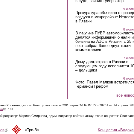
в суде, заявил губернатор
9 июля
Прокуратура объявила о провер
воздуха в микрорайоне Недост
в Рязани
8 июля
В паблике ПУВР автомобилист
делятся информацией о наличи
бензина на АЗС в Рязани, с 25 
пост собрал более двух тысяч
комментариев
7 июля
Дому-долгострою в Рязани в
следующем году исполнится 10
– дольщики
6 июля
Фото: Павел Малков встретился
Германом Грефом
все ново
ЭЛ № ФС 77 - 7826
1 от 14 апреля 20
овано Роскомнадзором. Реестровая запись СМИ: серия
(link sends e-mail)
om
. 18+
й редактор: Марина Смирнова, администратор сайта и аккаунтов в соцсетях: Светлан
Концессия «Водока
тов
(link is external)
«Три-В»