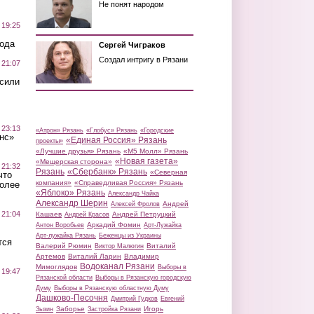
Не понят народом
 19:25
вода
Сергей Чиграков
Создал интригу в Рязани
 21:07
осили
 23:13
«Атрон» Рязань
«Глобус» Рязань
«Городские
нс»
«Единая Россия» Рязань
проекты»
«Лучшие друзья» Рязань
«М5 Молл» Рязань
«Новая газета»
«Мещерская сторона»
 21:32
Рязань
«Сбербанк» Рязань
«Северная
что
компания»
«Справедливая Россия» Рязань
более
«Яблоко» Рязань
Александр Чайка
Александр Шерин
Андрей
Алексей Фролов
 21:04
Кашаев
Андрей Петруцкий
Андрей Красов
Аркадий Фомин
Антон Воробьев
Арт-Лужайка
Арт-лужайка Рязань
Беженцы из Украины
тся
Валерий Рюмин
Виталий
Виктор Малюгин
Артемов
Виталий Ларин
Владимир
Водоканал Рязани
Мимоглядов
Выборы в
 19:47
Рязанской области
Выборы в Рязанскую городскую
Думу
Выборы в Рязанскую областную Думу
Дашково-Песочня
Дмитрий Гудков
Евгений
Заборье
Игорь
Зызин
Застройка Рязани