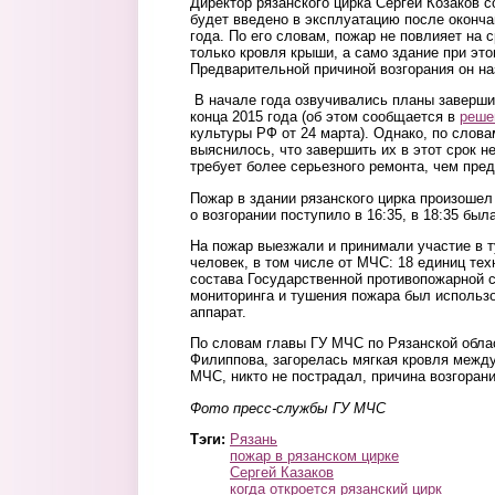
Директор рязанского цирка Сергей Козаков с
будет введено в эксплуатацию после оконч
года. По его словам, пожар не повлияет на с
только кровля крыши, а само здание при это
Предварительной причиной возгорания он на
В начале года озвучивались планы заверши
конца 2015 года (об этом сообщается в
реше
культуры РФ от 24 марта). Однако, по слова
выяснилось, что завершить их в этот срок н
требует более серьезного ремонта, чем пре
Пожар в здании рязанского цирка произошел
о возгорании поступило в 16:35, в 18:35 бы
На пожар выезжали и принимали участие в т
человек, в том числе от МЧС: 18 единиц тех
состава Государственной противопожарной 
мониторинга и тушения пожара был использ
аппарат.
По словам главы ГУ МЧС по Рязанской обла
Филиппова, загорелась мягкая кровля межд
МЧС, никто не пострадал, причина возгоран
Фото пресс-службы ГУ МЧС
Тэги:
Рязань
пожар в рязанском цирке
Сергей Казаков
когда откроется рязанский цирк