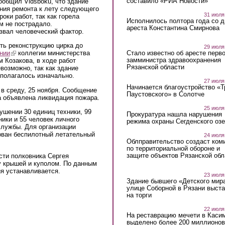
составило «РИА Новости»
ообщил Vidsboku, что здание
ания ремонта к лету следующего
31 июля
роки работ, так как горела
Исполнилось полтора года со д
м не пострадало.
ареста Константина Смирнова
звал человеческий фактор.
ть реконструкцию цирка до
29 июля
Стало известно об аресте перво
нии
(link is external)
коллегии министерства
замминистра здравоохранения
м Козакова, в ходе работ
Рязанской области
евозможно, так как здание
дполагалось изначально.
27 июля
Начинается благоустройство «
 в среду, 25 ноября. Сообщение
Паустовского» в Солотче
ла объявлена ликвидация пожара.
25 июля
ушении 30 единиц техники, 99
Прокуратура нашла нарушения
ники и 55 человек личного
режима охраны Сегденского озе
службы. Для организации
ован беспилотный летательный
24 июля
Облправительство создаст ком
по территориальной обороне и
защите объектов Рязанской обл
сти полковника Сергея
у крышей и куполом. По данным
ия устанавливается.
23 июля
Здание бывшего «Детского мир
улице Соборной в Рязани выст
на торги
22 июля
На реставрацию мечети в Каси
выделено более 200 миллионов