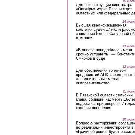
15 июля
Для реконструкции кинотеатра
«Октябрь» мэрия Рязани ждет
областных или федеральных де
14 июля
Высшая квалификационная
коллегия судей 17 июля рассмо
заявление Елены Сапуновой об
отставке
13 июля
«В январе понадобилось меня
срочно устранить» — Констант
Смирнов в суде
12 июля
Для обеспечения топливом
предприятий АПК «предпринят
дополнительные меры» -
облправительство
11 июля
В Рязанской области сельский
глава, сбивший насмерть 16-ле
подростка, приговорен к 7 года
колонии-поселения
10 июля
Вопрос о расторжении соглаше
по реализации инвестпроекта в
«Грачиной роще» будет рассмо