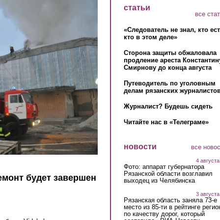
статьи
все ста
«Следователь не знал, кто ес
кто в этом деле»
Сторона защиты обжаловала
продление ареста Константин
Смирнову до конца августа
Путеводитель по уголовным
делам рязанских журналистов
Журналист? Будешь сидеть
Читайте нас в «Телеграме»
новости
все ново
4 августа
Фото: аппарат губернатора
Рязанской области возглавил
емонт будет завершен
выходец из Челябинска
3 августа
Рязанская область заняла 73-е
место из 85-ти в рейтинге регио
по качеству дорог, который