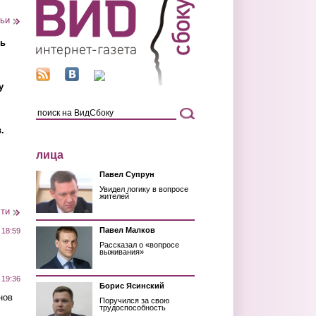
тьи
ть
у
.
лица
Павел Супрун
Увидел логику в вопросе
жителей
сти
Павел Малков
 18:59
Рассказал о «вопросе
выживания»
 19:36
Борис Ясинский
нов
Поручился за свою
трудоспособность