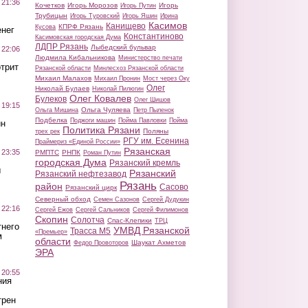
 21:36
Кочетков
Игорь Морозов
Игорь
Игорь Путин
Трубицын
Игорь Туровский
Игорь Яшин
Ирина
Касимов
Канищево
КПРФ Рязань
Кусова
нег
Константиново
Касимовская городская Дума
ЛДПР Рязань
Лыбедский бульвар
 22:06
Людмила Кибальникова
Министерство печати
трит
Рязанской области
Минлесхоз Рязанской области
Михаил Малахов
Михаил Пронин
Мост через Оку
Олег
Николай Булаев
Николай Пилюгин
Олег Ковалев
Булеков
Олег Шишов
 19:15
Ольга Чуляева
Ольга Мишина
Петр Пыленок
Подбелка
Поджоги машин
Пойма Павловки
Пойма
ин
Политика Рязани
Поляны
трех рек
РГУ им. Есенина
Праймериз «Единой России»
Рязанская
 23:35
РМПТС
РНПК
Роман Путин
городская Дума
Рязанский кремль
ы
Рязанский
Рязанский нефтезавод
Рязань
район
Сасово
Рязанский цирк
Северный обход
Семен Сазонов
Сергей Дудукин
 22:16
Сергей Ежов
Сергей Сальников
Сергей Филимонов
Скопин
Солотча
Спас-Клепики
ТРЦ
тнего
УМВД Рязанской
Трасса М5
«Премьер»
м
области
Шаукат Ахметов
Федор Провоторов
ЭРА
 20:55
ния
трен