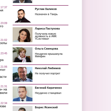
 17:37
Рустам Халиков
ня
Назначен в Тверь
 23:09
го
Лариса Пастухова
Получила новую
должность в АФК
«Система»
 21:02
Тропы
Ольга Свинцова
 23:45
Неудачно крышанула
Минфин
ра
 21:06
Николай Любимов
итет
Не получил портрет
асти
 21:31
Евгений Кириченко
а» на
авили
Неудачно станцевал
 22:34
мове
Борис Ясинский