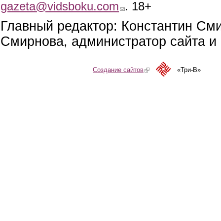
gazeta@vidsboku.com
(link sends e-mail)
. 18+
Главный редактор: Константин См
Смирнова, администратор сайта и 
Создание сайтов
(link is external)
«Три-В»