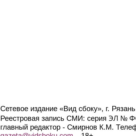
Сетевое издание «Вид сбоку», г. Рязан
ЭЛ № ФС
Реестровая запись СМИ: серия
главный редактор - Смирнов К.М. Телефо
gazeta@vidsboku.com
(link sends e-mail)
. 18+