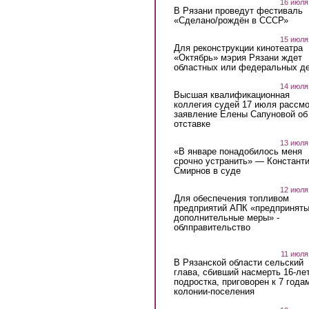
16 июля
В Рязани проведут фестиваль
«Сделано/рождён в СССР»
15 июля
Для реконструкции кинотеатра
«Октябрь» мэрия Рязани ждет
областных или федеральных де
14 июля
Высшая квалификационная
коллегия судей 17 июля рассмо
заявление Елены Сапуновой об
отставке
13 июля
«В январе понадобилось меня
срочно устранить» — Констант
Смирнов в суде
12 июля
Для обеспечения топливом
предприятий АПК «предпринят
дополнительные меры» -
облправительство
11 июля
В Рязанской области сельский
глава, сбивший насмерть 16-ле
подростка, приговорен к 7 года
колонии-поселения