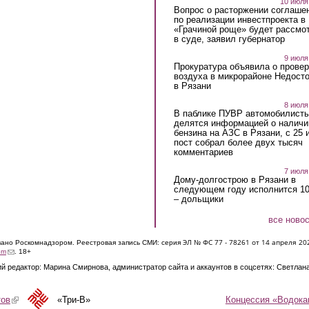
10 июля
Вопрос о расторжении соглаше
по реализации инвестпроекта в
«Грачиной роще» будет рассмо
в суде, заявил губернатор
9 июля
Прокуратура объявила о провер
воздуха в микрорайоне Недост
в Рязани
8 июля
В паблике ПУВР автомобилист
делятся информацией о наличи
бензина на АЗС в Рязани, с 25 
пост собрал более двух тысяч
комментариев
7 июля
Дому-долгострою в Рязани в
следующем году исполнится 10
– дольщики
все ново
ЭЛ № ФС 77 - 7826
1 от 14 апреля 20
овано Роскомнадзором. Реестровая запись СМИ: серия
(link sends e-mail)
om
. 18+
й редактор: Марина Смирнова, администратор сайта и аккаунтов в соцсетях: Светлан
Концессия «Водока
тов
(link is external)
«Три-В»