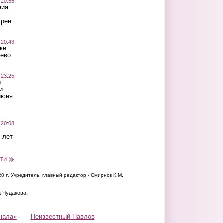
 20:55
ния
трен
 20:43
ке
оево
 23:25
ы
и
июня
 20:08
 лет
сти
20 г.
Учредитель, главный редактор - Смирнов К.М.
а Чудакова.
нала»
Неизвестный Павлов