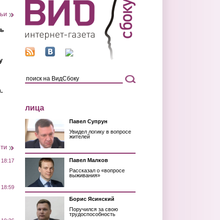
тьи
ть
у
.
лица
Павел Супрун
Увидел логику в вопросе
жителей
сти
Павел Малков
 18:17
Рассказал о «вопросе
выживания»
 18:59
Борис Ясинский
Поручился за свою
трудоспособность