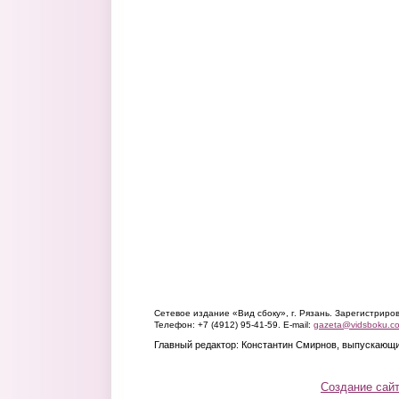
Сетевое издание «Вид сбоку», г. Рязань. Зарегистрир
Телефон: +7 (4912) 95-41-59. E-mail:
gazeta@vidsboku.c
Главный редактор: Константин Смирнов, выпускающи
Создание сай