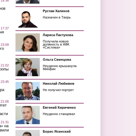
 19:36
нов
Рустам Халиков
Назначен в Тверь
 17:37
ня
Лариса Пастухова
Получила новую
должность в АФК
 23:09
«Система»
го
Ольга Свинцова
 21:02
Неудачно крышанула
Тропы
Минфин
 23:45
Николай Любимов
ра
Не получил портрет
 21:06
итет
Евгений Кириченко
асти
Неудачно станцевал
 21:31
а» на
авили
Борис Ясинский