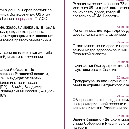
3 августа
Рязанская область заняла 73-е
место из 85-ти в рейтинге регио
ти в день выборов поступила
по качеству дорог, который
имира Вольфовича». Об этом
составило «РИА Новости»
р Грачев,
передает
(link is external)
ТАСС.
коме, жалоба лидера ЛДПР была
31 июля
Исполнилось полтора года со д
ась гражданско-правовых
ареста Константина Смирнова
, размещающими агитационные
оверяют правоохранительные
29 июля
Стало известно об аресте перво
замминистра здравоохранения
, «они не влияют каким-либо
Рязанской области
ей, и итоги голосования
27 июля
Начинается благоустройство «
занской области.
По
Паустовского» в Солотче
рнатора Рязанской области,
25 июля
15%.
Кандидат от партии
Прокуратура нашла нарушения
большинство голосов
режима охраны Сегденского озе
ДПР) – 8,44%, Владимир
Справедливая Россия») – 1,72%,
,48%.
24 июля
Облправительство создаст ком
по территориальной обороне и
защите объектов Рязанской обл
23 июля
Здание бывшего «Детского мир
улице Соборной в Рязани выст
на торги