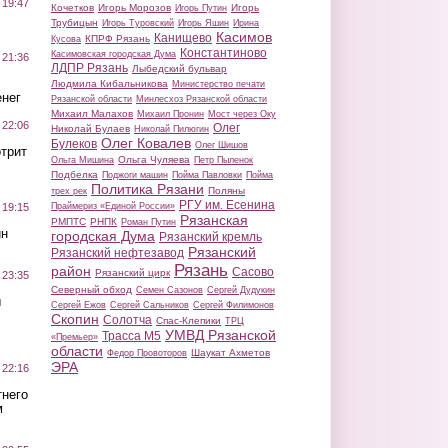
 19:47
Кочетков
Игорь Морозов
Игорь
Игорь Путин
Трубицын
Игорь Туровский
Игорь Яшин
Ирина
Касимов
Канищево
КПРФ Рязань
Кусова
Константиново
Касимовская городская Дума
 21:36
ЛДПР Рязань
Лыбедский бульвар
Людмила Кибальникова
Министерство печати
нег
Рязанской области
Минлесхоз Рязанской области
Михаил Малахов
Михаил Пронин
Мост через Оку
 22:06
Олег
Николай Булаев
Николай Пилюгин
Олег Ковалев
Булеков
Олег Шишов
трит
Ольга Чуляева
Ольга Мишина
Петр Пыленок
Подбелка
Поджоги машин
Пойма Павловки
Пойма
Политика Рязани
Поляны
трех рек
РГУ им. Есенина
Праймериз «Единой России»
 19:15
Рязанская
РМПТС
РНПК
Роман Путин
ин
городская Дума
Рязанский кремль
Рязанский
Рязанский нефтезавод
Рязань
район
Сасово
Рязанский цирк
 23:35
Северный обход
Семен Сазонов
Сергей Дудукин
ы
Сергей Ежов
Сергей Сальников
Сергей Филимонов
Скопин
Солотча
Спас-Клепики
ТРЦ
УМВД Рязанской
Трасса М5
«Премьер»
области
Шаукат Ахметов
Федор Провоторов
ЭРА
 22:16
тнего
м