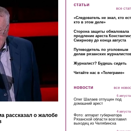
статьи
все ста
«Следователь не знал, кто ес
кто в этом деле»
Сторона защиты обжаловала
продление ареста Константин
Смирнову до конца августа
Путеводитель по уголовным
делам рязанских журналистов
Журналист? Будешь сидеть
Читайте нас в «Телеграме»
новости
все ново
6 августа
Олег Шалаев отпущен под
домашний арест
4 августа
а рассказал о жалобе
Фото: аппарат губернатора
Рязанской области возглавил
в
выходец из Челябинска