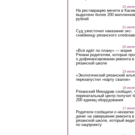
22 июля
На реставрацию мечети в Каси
выделено более 200 миллионов
рублей
21 июля
Суд ужесточил наказание экс-
снабженцу рязанского хлебоза
20 июля
«Всё идёт по плану» — мэрия
Рязани родителям, которые пр
о дофинансировании ремонта в
рязанской школе
19 июля
«Экологический рязанский алья
перезапустил «карту свалок»
18 июля
Рязанский Минздрав сообщил, 
перинатальный центр получит 
200 единиц оборудования
17 июля
Родители сообщили о нехватке
денег на завершение ремонта в
рязанской школе, который веде
по нацпроекту