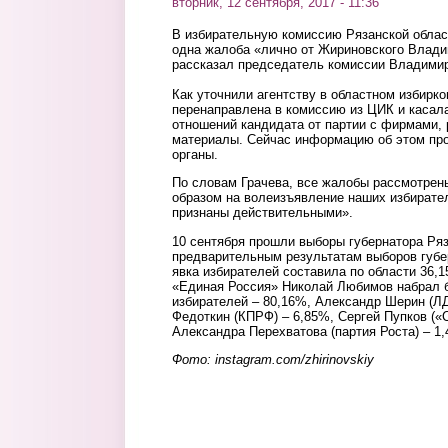
вторник, 12 сентября, 2017 - 11:36
В избирательную комиссию Рязанской облас
одна жалоба «лично от Жириновского Влад
рассказал председатель комиссии Владими
Как уточнили агентству в областном избир
перенаправлена в комиссию из ЦИК и касал
отношений кандидата от партии с фирмами
материалы. Сейчас информацию об этом пр
органы.
По словам Грачева, все жалобы рассмотрены
образом на волеизъявление наших избирател
признаны действительными».
10 сентября прошли выборы губернатора Ря
предварительным результатам выборов губе
явка избирателей составила по области 36,
«Единая Россия» Николай Любимов набрал 
избирателей – 80,16%, Александр Шерин (Л
Федоткин (КПРФ) – 6,85%, Сергей Пупков («
Александра Перехватова (партия Роста) – 1
Фото: instagram.com/zhirinovskiy