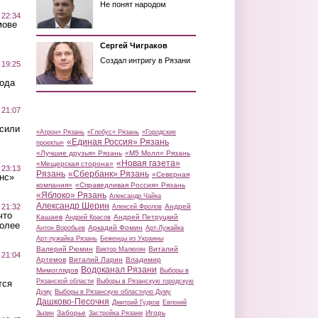
Не понят народом
 22:34
мове
Сергей Чиграков
Создал интригу в Рязани
 19:25
вода
 21:07
осили
«Атрон» Рязань
«Глобус» Рязань
«Городские
«Единая Россия» Рязань
проекты»
«Лучшие друзья» Рязань
«М5 Молл» Рязань
«Новая газета»
«Мещерская сторона»
 23:13
Рязань
«Сбербанк» Рязань
«Северная
нс»
компания»
«Справедливая Россия» Рязань
«Яблоко» Рязань
Александр Чайка
Александр Шерин
 21:32
Андрей
Алексей Фролов
что
Кашаев
Андрей Петруцкий
Андрей Красов
более
Аркадий Фомин
Антон Воробьев
Арт-Лужайка
Арт-лужайка Рязань
Беженцы из Украины
Валерий Рюмин
Виталий
Виктор Малюгин
 21:04
Артемов
Виталий Ларин
Владимир
Водоканал Рязани
Мимоглядов
Выборы в
Рязанской области
Выборы в Рязанскую городскую
тся
Думу
Выборы в Рязанскую областную Думу
Дашково-Песочня
Дмитрий Гудков
Евгений
Заборье
Игорь
Зызин
Застройка Рязани