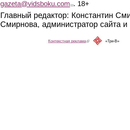
gazeta@vidsboku.com
(link sends e-mail)
. 18+
Главный редактор: Константин См
Смирнова, администратор сайта и 
Контекстная реклама
(link is external)
«Три-В»