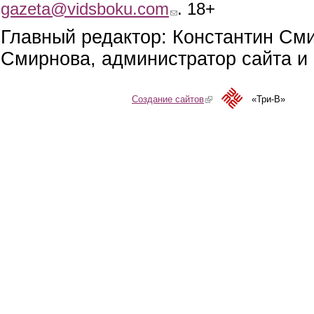
gazeta@vidsboku.com
(link sends e-mail)
. 18+
Главный редактор: Константин См
Смирнова, администратор сайта и 
Создание сайтов
(link is external)
«Три-В»