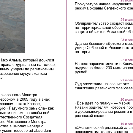
25 июля
Прокуратура нашла нарушения
режима охраны Сегденского озе
24 июля
Облправительство создаст ком
по территориальной обороне и
защите объектов Рязанской обл
23 июля
Здание бывшего «Детского мир
улице Соборной в Рязани выст
на торги
 Нико Альма, который добился
22 июля
На реставрацию мечети в Каси
права с дуршлагом на голове,
выделено более 200 миллионов
ловным убором по религиозным
рублей
разрешение мусульманкам
х.
21 июля
Суд ужесточил наказание экс-
снабженцу рязанского хлебоза
Макаронного Монстра—
ерсоном в 2005 году в знак
20 июля
«Всё идёт по плану» — мэрия
зования штата Канзас,
Рязани родителям, которые пр
цию «Разумного замысла» как
о дофинансировании ремонта в
рытом письме на своём веб-
рязанской школе
тественного Создателя,
его Макаронного Монстра
19 июля
ства в школах наряду с
«Экологический рязанский алья
гумент reductio ad absurdum
перезапустил «карту свалок»