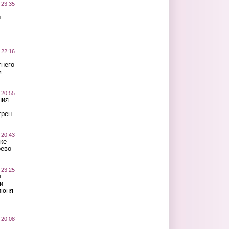
 23:35
ы
 22:16
тнего
м
 20:55
ния
трен
 20:43
ке
оево
 23:25
ы
и
июня
 20:08