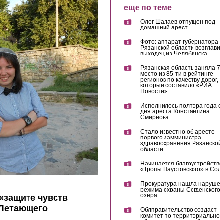
еще по теме
Олег Шалаев отпущен под
домашний арест
Фото: аппарат губернатора
Рязанской области возглав
выходец из Челябинска
Рязанская область заняла 7
место из 85-ти в рейтинге
регионов по качеству дорог,
который составило «РИА
Новости»
Исполнилось полтора года 
дня ареста Константина
Смирнова
Стало известно об аресте
первого замминистра
здравоохранения Рязанско
области
Начинается благоустройств
«Тропы Паустовского» в Со
Прокуратура нашла наруш
режима охраны Сегденского
озера
 «защите чувств
 Летающего
Облправительство создаст
комитет по территориально