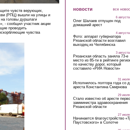
новости
все ново
ащите чувств верующих,
кви (РПЦ) вышли на улицы и
6 августа
 на головы дуршлаги
Олег Шалаев отпущен под
», - сообщил участник акции
домашний арест
ющие проводить
оскорбляющие чувства
4 августа
Фото: аппарат губернатора
Рязанской области возглавил
выходец из Челябинска
3 августа
Рязанская область заняла 73-е
место из 85-ти в рейтинге регио
по качеству дорог, который
составило «РИА Новости»
31 июля
Исполнилось полтора года со д
ареста Константина Смирнова
29 июля
Стало известно об аресте перво
замминистра здравоохранения
Рязанской области
27 июля
Начинается благоустройство «
Паустовского» в Солотче