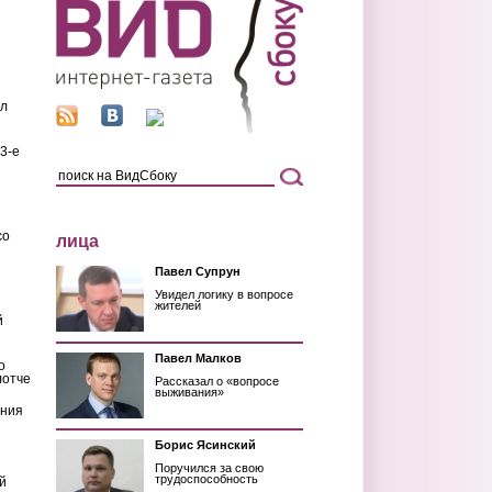
ил
3-е
со
лица
Павел Супрун
Увидел логику в вопросе
жителей
й
Павел Малков
о
лотче
Рассказал о «вопросе
выживания»
ения
Борис Ясинский
Поручился за свою
трудоспособность
й