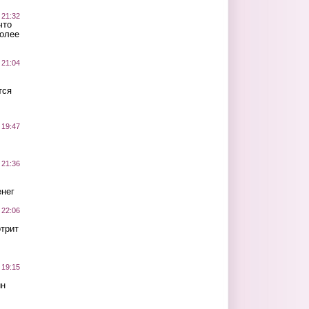
 21:32
что
более
 21:04
тся
 19:47
 21:36
нег
 22:06
трит
 19:15
ин