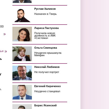
Рустам Халиков
Назначен в Тверь
200
Лариса Пастухова
Получила новую
следующая ›
должность в АФК
«Система»
Ольга Свинцова
тьи
Неудачно крышанула
Минфин
ть
Николай Любимов
Не получил портрет
у
Евгений Кириченко
.
Неудачно станцевал
Борис Ясинский