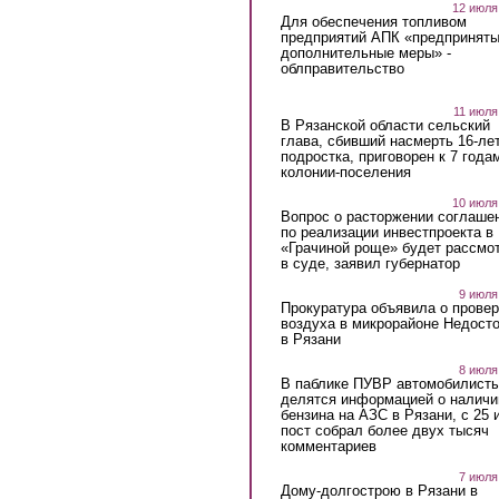
12 июля
Для обеспечения топливом
предприятий АПК «предпринят
дополнительные меры» -
облправительство
11 июля
В Рязанской области сельский
глава, сбивший насмерть 16-ле
подростка, приговорен к 7 года
колонии-поселения
10 июля
Вопрос о расторжении соглаше
по реализации инвестпроекта в
«Грачиной роще» будет рассмо
в суде, заявил губернатор
9 июля
Прокуратура объявила о провер
воздуха в микрорайоне Недост
в Рязани
8 июля
В паблике ПУВР автомобилист
делятся информацией о наличи
бензина на АЗС в Рязани, с 25 
пост собрал более двух тысяч
комментариев
7 июля
Дому-долгострою в Рязани в