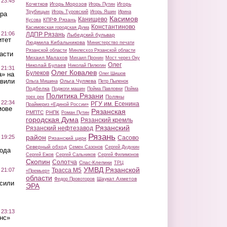
 23:45
Кочетков
Игорь Морозов
Игорь
Игорь Путин
Трубицын
Игорь Туровский
Игорь Яшин
Ирина
ра
Касимов
Канищево
КПРФ Рязань
Кусова
Константиново
Касимовская городская Дума
 21:06
ЛДПР Рязань
Лыбедский бульвар
итет
Людмила Кибальникова
Министерство печати
Рязанской области
Минлесхоз Рязанской области
асти
Михаил Малахов
Михаил Пронин
Мост через Оку
Олег
Николай Булаев
Николай Пилюгин
 21:31
Олег Ковалев
Булеков
а» на
Олег Шишов
авили
Ольга Чуляева
Ольга Мишина
Петр Пыленок
Подбелка
Поджоги машин
Пойма Павловки
Пойма
Политика Рязани
Поляны
трех рек
 22:34
РГУ им. Есенина
Праймериз «Единой России»
мове
Рязанская
РМПТС
РНПК
Роман Путин
городская Дума
Рязанский кремль
Рязанский
Рязанский нефтезавод
Рязань
район
 19:25
Сасово
Рязанский цирк
Северный обход
Семен Сазонов
Сергей Дудукин
вода
Сергей Ежов
Сергей Сальников
Сергей Филимонов
Скопин
Солотча
Спас-Клепики
ТРЦ
УМВД Рязанской
 21:07
Трасса М5
«Премьер»
области
Шаукат Ахметов
Федор Провоторов
осили
ЭРА
 23:13
нс»