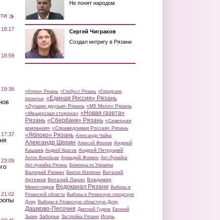
Не понят народом
сти
 18:17
Сергей Чиграков
Создал интригу в Рязани
 18:59
 19:36
«Атрон» Рязань
«Глобус» Рязань
«Городские
«Единая Россия» Рязань
проекты»
нов
«Лучшие друзья» Рязань
«М5 Молл» Рязань
«Новая газета»
«Мещерская сторона»
Рязань
«Сбербанк» Рязань
«Северная
компания»
«Справедливая Россия» Рязань
 17:37
«Яблоко» Рязань
Александр Чайка
ня
Александр Шерин
Андрей
Алексей Фролов
Кашаев
Андрей Петруцкий
Андрей Красов
Аркадий Фомин
Антон Воробьев
Арт-Лужайка
 23:09
Арт-лужайка Рязань
Беженцы из Украины
го
Валерий Рюмин
Виталий
Виктор Малюгин
Артемов
Виталий Ларин
Владимир
Водоканал Рязани
Мимоглядов
Выборы в
 21:02
Рязанской области
Выборы в Рязанскую городскую
Тропы
Думу
Выборы в Рязанскую областную Думу
Дашково-Песочня
Дмитрий Гудков
Евгений
Заборье
Игорь
Зызин
Застройка Рязани