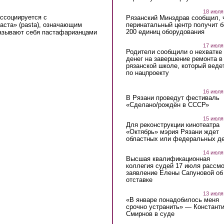
18 июля
ассоциируется с
Рязанский Минздрав сообщил, 
перинатальный центр получит 
аста» (pasta), означающим
200 единиц оборудования
называют себя пастафарианцами
17 июля
Родители сообщили о нехватке
денег на завершение ремонта в
рязанской школе, который веде
по нацпроекту
16 июля
В Рязани проведут фестиваль
«Сделано/рождён в СССР»
15 июля
Для реконструкции кинотеатра
«Октябрь» мэрия Рязани ждет
областных или федеральных де
14 июля
Высшая квалификационная
коллегия судей 17 июля рассмо
заявление Елены Сапуновой об
отставке
13 июля
«В январе понадобилось меня
срочно устранить» — Констант
Смирнов в суде