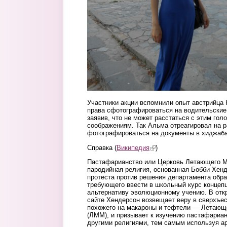
Участники акции вспомнили опыт австрийца
права сфотографироваться на водительские 
заявив, что не может расстаться с этим го
соображениям. Так Альма отреагировал на 
фотографироваться на документы в хиджаба
Справка (
Википедия
(link is external)
)
Пастафарианство или Церковь Летающего 
пародийная религия, основанная Бобби Хенд
протеста против решения департамента обра
требующего ввести в школьный курс концеп
альтернативу эволюционному учению. В отк
сайте Хендерсон возвещает веру в сверхъес
похожего на макароны и тефтели — Летающ
(ЛММ), и призывает к изучению пастафариан
другими религиями, тем самым используя ар