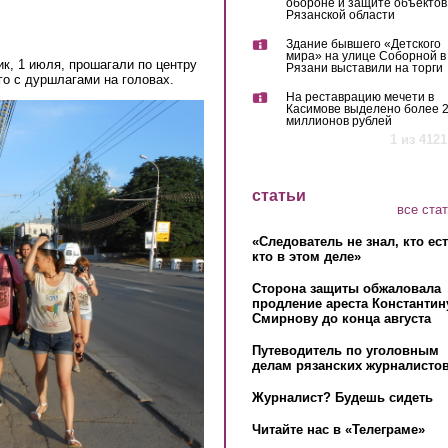
обороне и защите объектов
Рязанской области
Здание бывшего «Детского
мира» на улице Соборной в
к, 1 июля, прошагали по центру
Рязани выставили на торги
го с дуршлагами на головах.
На реставрацию мечети в
Касимове выделено более 
миллионов рублей
1 из 4121
статьи
все ста
«Следователь не знал, кто ес
кто в этом деле»
Сторона защиты обжаловала
продление ареста Константин
Смирнову до конца августа
Путеводитель по уголовным
делам рязанских журналистов
Журналист? Будешь сидеть
Читайте нас в «Телеграме»