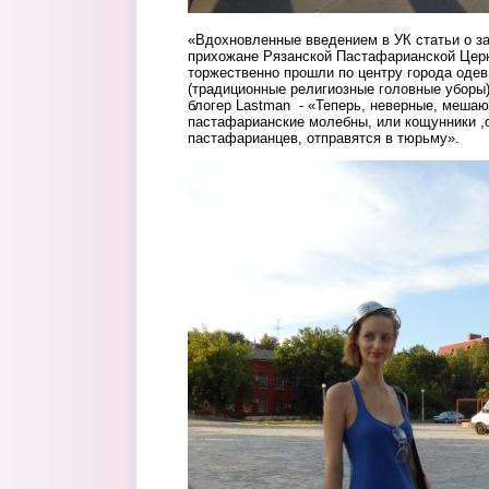
«Вдохновленные введением в УК статьи о з
прихожане Рязанской Пастафарианской Цер
торжественно прошли по центру города одев
(традиционные религиозные головные уборы)
блогер Lastman - «Теперь, неверные, меша
пастафарианские молебны, или кощунники ,
пастафарианцев, отправятся в тюрьму».
1.jpg