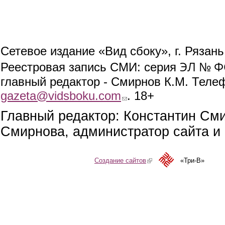
Сетевое издание «Вид сбоку», г. Рязан
ЭЛ № ФС
Реестровая запись СМИ: серия
главный редактор - Смирнов К.М. Телефо
gazeta@vidsboku.com
(link sends e-mail)
. 18+
Главный редактор: Константин См
Смирнова, администратор сайта и 
Создание сайтов
(link is external)
«Три-В»