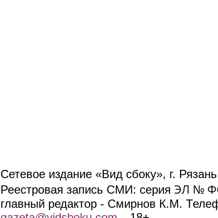
Сетевое издание «Вид сбоку», г. Рязан
ЭЛ № ФС
Реестровая запись СМИ: серия
главный редактор - Смирнов К.М. Телефо
gazeta@vidsboku.com
(link sends e-mail)
. 18+