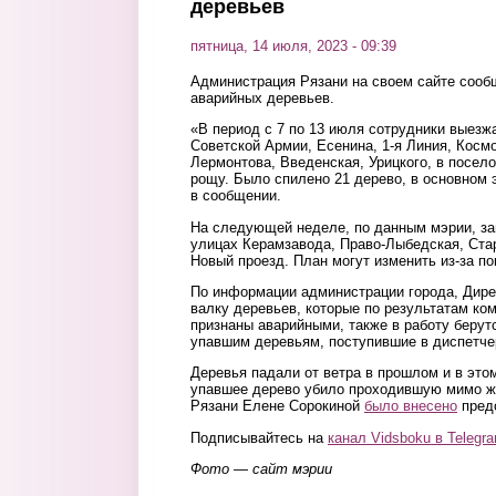
деревьев
пятница, 14 июля, 2023 - 09:39
Администрация Рязани на своем сайте сообщ
аварийных деревьев.
«В период с 7 по 13 июля сотрудники выезж
Советской Армии, Есенина, 1-я Линия, Косм
Лермонтова, Введенская, Урицкого, в посел
рощу. Было спилено 21 дерево, в основном 
в сообщении.
На следующей неделе, по данным мэрии, за
улицах Керамзавода, Право-Лыбедская, Стар
Новый проезд. План могут изменить из-за по
По информации администрации города, Дире
валку деревьев, которые по результатам ко
признаны аварийными, также в работу берут
упавшим деревьям, поступившие в диспетче
Деревья падали от ветра в прошлом и в этом
упавшее дерево убило проходившую мимо ж
Рязани Елене Сорокиной
было внесено
предс
Подписывайтесь на
канал Vidsboku в Telegr
Фото — сайт мэрии