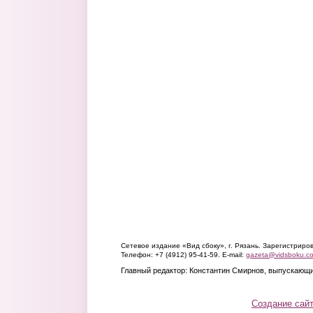
Сетевое издание «Вид сбоку», г. Рязань. Зарегистрир
Телефон: +7 (4912) 95-41-59. E-mail:
gazeta@vidsboku.c
Главный редактор: Константин Смирнов, выпускающи
Создание сай