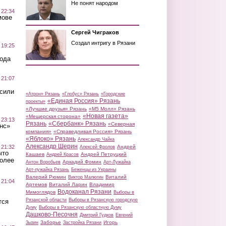
Не понят народом
 22:34
мове
Сергей Чиграков
Создал интригу в Рязани
 19:25
вода
 21:07
осили
«Атрон» Рязань
«Глобус» Рязань
«Городские
«Единая Россия» Рязань
проекты»
«Лучшие друзья» Рязань
«М5 Молл» Рязань
«Новая газета»
«Мещерская сторона»
 23:13
Рязань
«Сбербанк» Рязань
«Северная
нс»
компания»
«Справедливая Россия» Рязань
«Яблоко» Рязань
Александр Чайка
Александр Шерин
 21:32
Андрей
Алексей Фролов
что
Кашаев
Андрей Петруцкий
Андрей Красов
более
Аркадий Фомин
Антон Воробьев
Арт-Лужайка
Арт-лужайка Рязань
Беженцы из Украины
Валерий Рюмин
Виталий
Виктор Малюгин
 21:04
Артемов
Виталий Ларин
Владимир
Водоканал Рязани
Мимоглядов
Выборы в
Рязанской области
Выборы в Рязанскую городскую
тся
Думу
Выборы в Рязанскую областную Думу
Дашково-Песочня
Дмитрий Гудков
Евгений
Заборье
Игорь
Зызин
Застройка Рязани