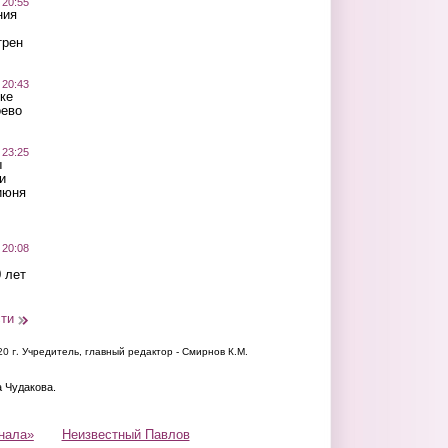
 20:55
ния
трен
 20:43
ке
оево
 23:25
ы
и
июня
 20:08
 лет
сти
20 г.
Учредитель, главный редактор - Смирнов К.М.
а Чудакова.
нала»
Неизвестный Павлов