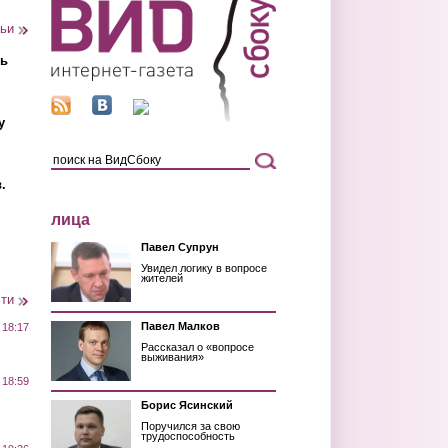
тьи
ть
у
.
лица
Павел Супрун
Увидел логику в вопросе
жителей
сти
Павел Малков
 18:17
Рассказал о «вопросе
выживания»
 18:59
Борис Ясинский
Поручился за свою
трудоспособность