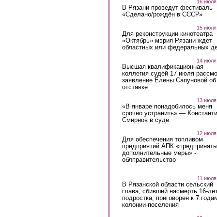
16 июля
В Рязани проведут фестиваль
«Сделано/рождён в СССР»
15 июля
Для реконструкции кинотеатра
«Октябрь» мэрия Рязани ждет
областных или федеральных де
14 июля
Высшая квалификационная
коллегия судей 17 июля рассмо
заявление Елены Сапуновой об
отставке
13 июля
«В январе понадобилось меня
срочно устранить» — Констант
Смирнов в суде
12 июля
Для обеспечения топливом
предприятий АПК «предпринят
дополнительные меры» -
облправительство
11 июля
В Рязанской области сельский
глава, сбивший насмерть 16-ле
подростка, приговорен к 7 года
колонии-поселения