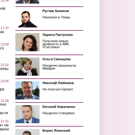
 19:36
нов
Рустам Халиков
Назначен в Тверь
 17:37
ня
Лариса Пастухова
Получила новую
должность в АФК
 23:09
«Система»
го
Ольга Свинцова
 21:02
Неудачно крышанула
Тропы
Минфин
 23:45
Николай Любимов
ра
Не получил портрет
 21:06
итет
Евгений Кириченко
асти
Неудачно станцевал
 21:31
а» на
авили
Борис Ясинский