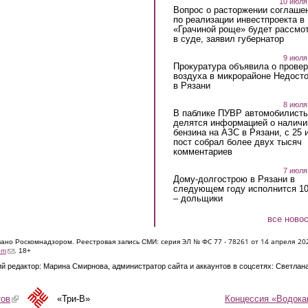
10 июля
Вопрос о расторжении соглаше
по реализации инвестпроекта в
«Грачиной роще» будет рассмо
в суде, заявил губернатор
9 июля
Прокуратура объявила о провер
воздуха в микрорайоне Недост
в Рязани
8 июля
В паблике ПУВР автомобилист
делятся информацией о наличи
бензина на АЗС в Рязани, с 25 
пост собрал более двух тысяч
комментариев
7 июля
Дому-долгострою в Рязани в
следующем году исполнится 10
– дольщики
все ново
ЭЛ № ФС 77 - 7826
1 от 14 апреля 20
овано Роскомнадзором. Реестровая запись СМИ: серия
(link sends e-mail)
om
. 18+
й редактор: Марина Смирнова, администратор сайта и аккаунтов в соцсетях: Светлан
Концессия «Водока
тов
(link is external)
«Три-В»