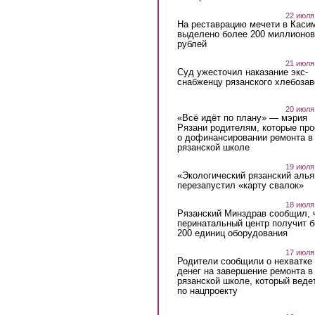
22 июля
На реставрацию мечети в Каси
выделено более 200 миллионов
рублей
21 июля
Суд ужесточил наказание экс-
снабженцу рязанского хлебоза
20 июля
«Всё идёт по плану» — мэрия
Рязани родителям, которые пр
о дофинансировании ремонта в
рязанской школе
19 июля
«Экологический рязанский алья
перезапустил «карту свалок»
18 июля
Рязанский Минздрав сообщил, 
перинатальный центр получит 
200 единиц оборудования
17 июля
Родители сообщили о нехватке
денег на завершение ремонта в
рязанской школе, который веде
по нацпроекту