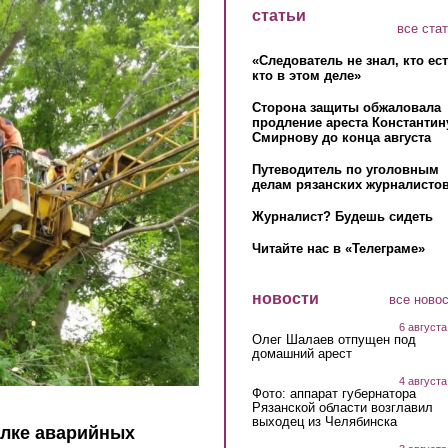
статьи
все ста
«Следователь не знал, кто ес
кто в этом деле»
Сторона защиты обжаловала
продление ареста Константин
Смирнову до конца августа
Путеводитель по уголовным
делам рязанских журналистов
Журналист? Будешь сидеть
Читайте нас в «Телеграме»
новости
все ново
6 августа
Олег Шалаев отпущен под
домашний арест
4 августа
Фото: аппарат губернатора
Рязанской области возглавил
выходец из Челябинска
алке аварийных