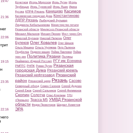
 19:47
Кочетков
Игорь Морозов
Игорь
Игорь Путин
Трубицын
Игорь Туровский
Игорь Яшин
Ирина
Касимов
Канищево
КПРФ Рязань
Кусова
Константиново
Касимовская городская Дума
 21:36
ЛДПР Рязань
Лыбедский бульвар
Людмила Кибальникова
Министерство печати
нег
Рязанской области
Минлесхоз Рязанской области
Михаил Малахов
Михаил Пронин
Мост через Оку
 22:06
Олег
Николай Булаев
Николай Пилюгин
Олег Ковалев
Булеков
Олег Шишов
трит
Ольга Чуляева
Ольга Мишина
Петр Пыленок
Подбелка
Поджоги машин
Пойма Павловки
Пойма
Политика Рязани
Поляны
трех рек
РГУ им. Есенина
Праймериз «Единой России»
 19:15
Рязанская
РМПТС
РНПК
Роман Путин
ин
городская Дума
Рязанский кремль
Рязанский
Рязанский нефтезавод
Рязань
район
Сасово
Рязанский цирк
 23:35
Северный обход
Семен Сазонов
Сергей Дудукин
ы
Сергей Ежов
Сергей Сальников
Сергей Филимонов
Скопин
Солотча
Спас-Клепики
ТРЦ
УМВД Рязанской
Трасса М5
«Премьер»
области
Шаукат Ахметов
Федор Провоторов
ЭРА
 22:16
тнего
м