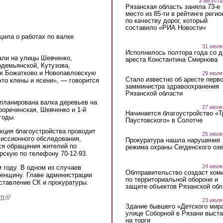
3 августа
Рязанская область заняла 73-е
место из 85-ти в рейтинге регио
по качеству дорог, который
составило «РИА Новости»
ила о работах по валке
31 июля
Исполнилось полтора года со д
али на улицы Шевченко,
ареста Константина Смирнова
одемьянской, Кутузова,
ок Божатково и Новопавловскую
29 июля
Стало известно об аресте перво
это клены и ясени», — говорится
замминистра здравоохранения
Рязанской области
планирована валка деревьев на
27 июля
ореченская, Шевченко и 1-й
Начинается благоустройство «
годы.
Паустовского» в Солотче
кция благоустройства проводит
25 июля
миссионного обследования,
Прокуратура нашла нарушения
ся обращения жителей по
режима охраны Сегденского озе
рскую по телефону 70-12-93.
24 июля
 году. В одном из случаев
Облправительство создаст ком
енщину. Главе администрации
по территориальной обороне и
тавление СК и прокуратуры.
защите объектов Рязанской обл
am
(link is external)
23 июля
Здание бывшего «Детского мир
улице Соборной в Рязани выст
на торги