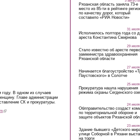
3 августа
Рязанская область заняла 73-е
место из 85-ти в рейтинге регио
по качеству дорог, который
составило «РИА Новости»
31 июля
Исполнилось полтора года со д
ареста Константина Смирнова
29 июля
Стало известно об аресте перво
замминистра здравоохранения
Рязанской области
27 июля
Начинается благоустройство «
Паустовского» в Солотче
25 июля
Прокуратура нашла нарушения
режима охраны Сегденского озе
 году. В одном из случаев
енщину. Главе администрации
тавление СК и прокуратуры.
24 июля
Облправительство создаст ком
am
(link is external)
по территориальной обороне и
защите объектов Рязанской обл
23 июля
Здание бывшего «Детского мир
улице Соборной в Рязани выст
на торги