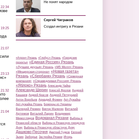
Не понят народом
 22:34
мове
Сергей Чиграков
Создал интригу в Рязани
 19:25
вода
 21:07
осили
«Атрон» Рязань
«Глобус» Рязань
«Городские
«Единая Россия» Рязань
проекты»
«Лучшие друзья» Рязань
«М5 Молл» Рязань
«Новая газета»
«Мещерская сторона»
 23:13
Рязань
«Сбербанк» Рязань
«Северная
нс»
компания»
«Справедливая Россия» Рязань
«Яблоко» Рязань
Александр Чайка
Александр Шерин
 21:32
Андрей
Алексей Фролов
что
Кашаев
Андрей Петруцкий
Андрей Красов
более
Аркадий Фомин
Антон Воробьев
Арт-Лужайка
Арт-лужайка Рязань
Беженцы из Украины
Валерий Рюмин
Виталий
Виктор Малюгин
 21:04
Артемов
Виталий Ларин
Владимир
Водоканал Рязани
Мимоглядов
Выборы в
Рязанской области
Выборы в Рязанскую городскую
тся
Думу
Выборы в Рязанскую областную Думу
Дашково-Песочня
Дмитрий Гудков
Евгений
Заборье
Игорь
Зызин
Застройка Рязани