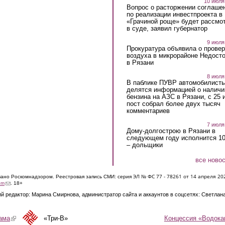
10 июля
Вопрос о расторжении соглаше
по реализации инвестпроекта в
«Грачиной роще» будет рассмо
в суде, заявил губернатор
9 июля
Прокуратура объявила о провер
воздуха в микрорайоне Недост
в Рязани
8 июля
В паблике ПУВР автомобилист
делятся информацией о наличи
бензина на АЗС в Рязани, с 25 
пост собрал более двух тысяч
комментариев
7 июля
Дому-долгострою в Рязани в
следующем году исполнится 10
– дольщики
все ново
ЭЛ № ФС 77 - 7826
1 от 14 апреля 20
овано Роскомнадзором. Реестровая запись СМИ: серия
(link sends e-mail)
om
. 18+
й редактор: Марина Смирнова, администратор сайта и аккаунтов в соцсетях: Светлан
Концессия «Водока
ама
(link is external)
«Три-В»