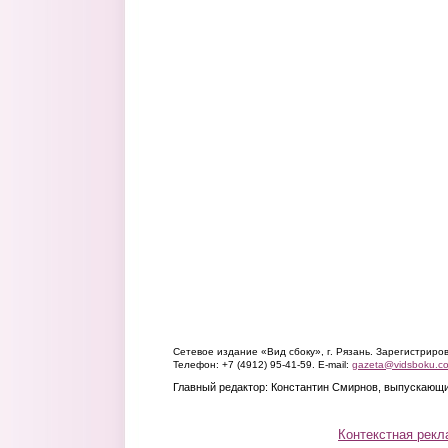
Сетевое издание «Вид сбоку», г. Рязань. Зарегистрир
Телефон: +7 (4912) 95-41-59. E-mail:
gazeta@vidsboku.c
Главный редактор: Константин Смирнов, выпускающи
Контекстная рекл