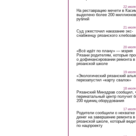
22 июля
На реставрацию мечети в Каси
выделено более 200 миллионов
рублей
21 июля
Суд ужесточил наказание экс-
снабженцу рязанского хлебоза
20 июля
«Всё идёт по плану» — мэрия
Рязани родителям, которые пр
о дофинансировании ремонта в
рязанской школе
19 июля
«Экологический рязанский алья
перезапустил «карту свалок»
18 июля
Рязанский Минздрав сообщил, 
перинатальный центр получит 
200 единиц оборудования
17 июля
Родители сообщили о нехватке
денег на завершение ремонта в
рязанской школе, который веде
по нацпроекту