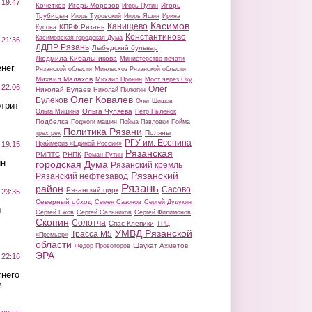
 19:47
Кочетков
Игорь Морозов
Игорь
Игорь Путин
Трубицын
Игорь Туровский
Игорь Яшин
Ирина
Касимов
Канищево
КПРФ Рязань
Кусова
Константиново
Касимовская городская Дума
 21:36
ЛДПР Рязань
Лыбедский бульвар
Людмила Кибальникова
Министерство печати
нег
Рязанской области
Минлесхоз Рязанской области
Михаил Малахов
Михаил Пронин
Мост через Оку
 22:06
Олег
Николай Булаев
Николай Пилюгин
Олег Ковалев
Булеков
Олег Шишов
трит
Ольга Чуляева
Ольга Мишина
Петр Пыленок
Подбелка
Поджоги машин
Пойма Павловки
Пойма
Политика Рязани
Поляны
трех рек
РГУ им. Есенина
Праймериз «Единой России»
 19:15
Рязанская
РМПТС
РНПК
Роман Путин
ин
городская Дума
Рязанский кремль
Рязанский
Рязанский нефтезавод
Рязань
район
Сасово
Рязанский цирк
 23:35
Северный обход
Семен Сазонов
Сергей Дудукин
ы
Сергей Ежов
Сергей Сальников
Сергей Филимонов
Скопин
Солотча
Спас-Клепики
ТРЦ
УМВД Рязанской
Трасса М5
«Премьер»
области
Шаукат Ахметов
Федор Провоторов
ЭРА
 22:16
тнего
м