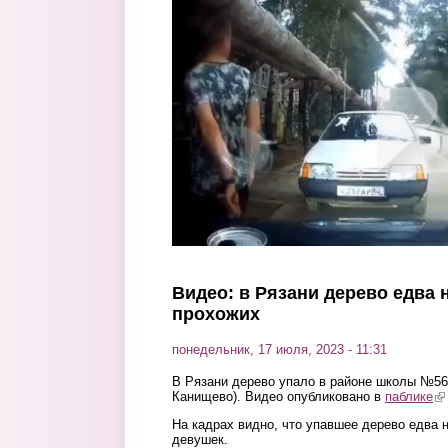
Перейти к основному содержанию
Видео: в Рязани дерево едва 
прохожих
понедельник, 17 июля, 2023 - 11:31
В Рязани дерево упало в районе школы №56
Канищево). Видео опубликовано в
паблике
(l
На кадрах видно, что упавшее дерево едва
девушек.