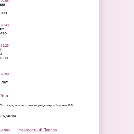
 20:55
ния
трен
 20:43
ке
оево
 23:25
ы
и
июня
 20:08
 лет
сти
20 г.
Учредитель, главный редактор - Смирнов К.М.
а Чудакова.
нала»
Неизвестный Павлов