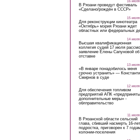
16 июля
В Рязани проведут фестиваль
«Сделано/рождён в СССР»
15 июля
Для реконструкции кинотеатра
«Октябрь» мэрия Рязани ждет
областных или федеральных де
14 июля
Высшая квалификационная
коллегия судей 17 июля рассмо
заявление Елены Сапуновой об
отставке
13 июля
«В январе понадобилось меня
срочно устранить» — Констант
Смирнов в суде
12 июля
Для обеспечения топливом
предприятий АПК «предпринят
дополнительные меры» -
облправительство
11 июля
В Рязанской области сельский
глава, сбивший насмерть 16-ле
подростка, приговорен к 7 года
колонии-поселения