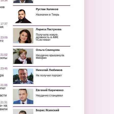
 19:36
нов
Рустам Халиков
Назначен в Тверь
 17:37
ня
Лариса Пастухова
Получила новую
должность в АФК
 23:09
«Система»
го
Ольга Свинцова
 21:02
Неудачно крышанула
Тропы
Минфин
 23:45
Николай Любимов
ра
Не получил портрет
 21:06
итет
Евгений Кириченко
асти
Неудачно станцевал
 21:31
а» на
авили
Борис Ясинский