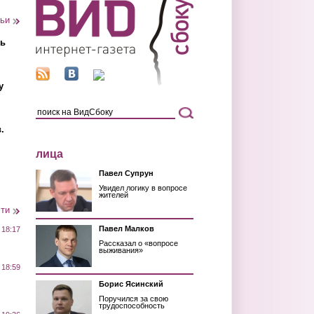
тьи
ть
у
.
лица
Павел Супрун
Увидел логику в вопросе
жителей
сти
Павел Малков
 18:17
Рассказал о «вопросе
выживания»
 18:59
Борис Ясинский
Поручился за свою
трудоспособность