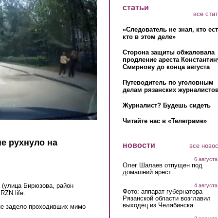
статьи
все ста
«Следователь не знал, кто ес
кто в этом деле»
Сторона защиты обжаловала
продление ареста Константин
Смирнову до конца августа
Путеводитель по уголовным
делам рязанских журналистов
Журналист? Будешь сидеть
Читайте нас в «Телеграме»
не рухнуло на
новости
все ново
6 августа
Олег Шалаев отпущен под
домашний арест
 (улица Бирюзова, район
4 августа
Фото: аппарат губернатора
ink is external)
RZN.life.
Рязанской области возглавил
выходец из Челябинска
 не задело проходивших мимо