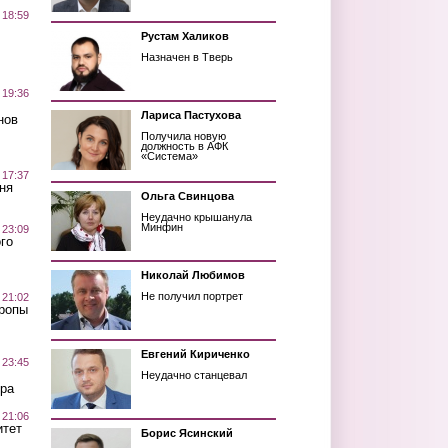
 18:59
Рустам Халиков
Назначен в Тверь
 19:36
Лариса Пастухова
нов
Получила новую
должность в АФК
«Система»
 17:37
ня
Ольга Свинцова
Неудачно крышанула
Минфин
 23:09
го
Николай Любимов
Не получил портрет
 21:02
Тропы
Евгений Кириченко
 23:45
Неудачно станцевал
ра
 21:06
итет
Борис Ясинский