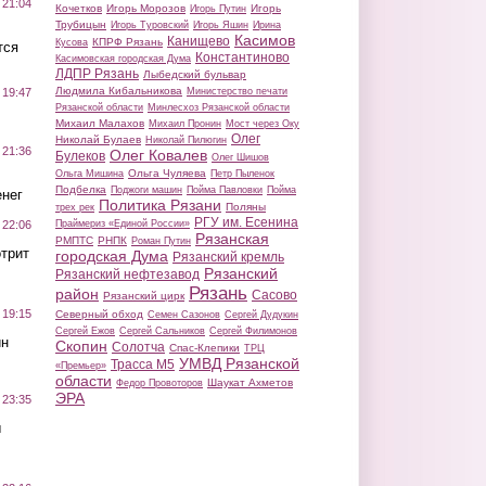
 21:04
Кочетков
Игорь Морозов
Игорь
Игорь Путин
Трубицын
Игорь Туровский
Игорь Яшин
Ирина
Касимов
Канищево
КПРФ Рязань
Кусова
тся
Константиново
Касимовская городская Дума
ЛДПР Рязань
Лыбедский бульвар
Людмила Кибальникова
Министерство печати
 19:47
Рязанской области
Минлесхоз Рязанской области
Михаил Малахов
Михаил Пронин
Мост через Оку
Олег
Николай Булаев
Николай Пилюгин
 21:36
Олег Ковалев
Булеков
Олег Шишов
Ольга Чуляева
Ольга Мишина
Петр Пыленок
Подбелка
Поджоги машин
Пойма Павловки
Пойма
нег
Политика Рязани
Поляны
трех рек
РГУ им. Есенина
Праймериз «Единой России»
 22:06
Рязанская
РМПТС
РНПК
Роман Путин
трит
городская Дума
Рязанский кремль
Рязанский
Рязанский нефтезавод
Рязань
район
Сасово
Рязанский цирк
 19:15
Северный обход
Семен Сазонов
Сергей Дудукин
Сергей Ежов
Сергей Сальников
Сергей Филимонов
ин
Скопин
Солотча
Спас-Клепики
ТРЦ
УМВД Рязанской
Трасса М5
«Премьер»
области
Шаукат Ахметов
Федор Провоторов
ЭРА
 23:35
ы