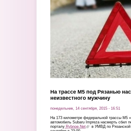
Перейти к основному содержанию
На трассе М5 под Рязанью на
неизвестного мужчину
понедельник, 14 сентября, 2015 - 16:51
На 173 километре федеральной трассы М5 «
автомобиль Subaru Impreza насмерть сбил 
порталу
Rybnoe.Net
(link is external)
в УМВД по Рязанской 
сентября в 23:00.