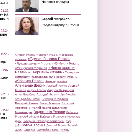
Не понят народом
асти
 21:31
а» на
авили
Сергей Чиграков
Создал интригу в Рязани
 22:34
мове
 19:25
«Атрон» Рязань
«Глобус» Рязань
«Городские
«Единая Россия» Рязань
проекты»
вода
«Лучшие друзья» Рязань
«М5 Молл» Рязань
«Новая газета»
«Мещерская сторона»
 21:07
Рязань
«Сбербанк» Рязань
«Северная
компания»
«Справедливая Россия» Рязань
осили
«Яблоко» Рязань
Александр Чайка
Александр Шерин
Андрей
Алексей Фролов
Кашаев
Андрей Петруцкий
Андрей Красов
 23:13
Аркадий Фомин
Антон Воробьев
Арт-Лужайка
нс»
Арт-лужайка Рязань
Беженцы из Украины
Валерий Рюмин
Виталий
Виктор Малюгин
Артемов
Виталий Ларин
Владимир
 21:32
Водоканал Рязани
Мимоглядов
Выборы в
что
Рязанской области
Выборы в Рязанскую городскую
более
Думу
Выборы в Рязанскую областную Думу
Дашково-Песочня
Дмитрий Гудков
Евгений
Заборье
Игорь
Зызин
Застройка Рязани