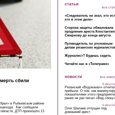
статьи
все ста
«Следователь не знал, кто ес
кто в этом деле»
Сторона защиты обжаловала
продление ареста Константин
Смирнову до конца августа
Путеводитель по уголовным
делам рязанских журналистов
Журналист? Будешь сидеть
Читайте нас в «Телеграме»
новости
все ново
смерть сбили
8 августа
Рязанский «Водоканал» отчита
прибыли. О том, как манипулир
показателями этого предприяти
ранее не раз писал «Вид сбоку
Урал» в Рыбновском районе
6 августа
пешехода. Как сообщили
Олег Шалаев отпущен под
области, ДТП произошло 13
домашний арест