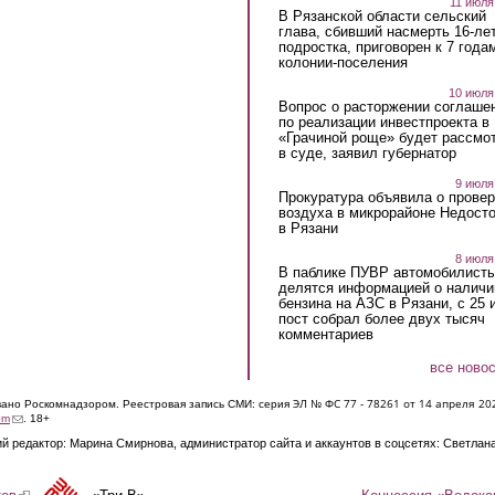
11 июля
В Рязанской области сельский
глава, сбивший насмерть 16-ле
подростка, приговорен к 7 года
колонии-поселения
10 июля
Вопрос о расторжении соглаше
по реализации инвестпроекта в
«Грачиной роще» будет рассмо
в суде, заявил губернатор
9 июля
Прокуратура объявила о провер
воздуха в микрорайоне Недост
в Рязани
8 июля
В паблике ПУВР автомобилист
делятся информацией о наличи
бензина на АЗС в Рязани, с 25 
пост собрал более двух тысяч
комментариев
все ново
ЭЛ № ФС 77 - 7826
1 от 14 апреля 20
овано Роскомнадзором. Реестровая запись СМИ: серия
(link sends e-mail)
om
. 18+
й редактор: Марина Смирнова, администратор сайта и аккаунтов в соцсетях: Светлан
Концессия «Водока