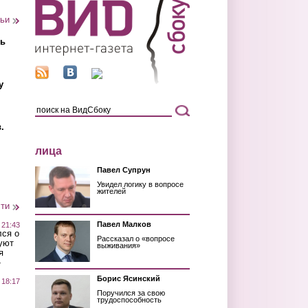
тьи
ть
у
.
лица
Павел Супрун
Увидел логику в вопросе
жителей
сти
Павел Малков
 21:43
лся о
Рассказал о «вопросе
уют
выживания»
я
»
Борис Ясинский
 18:17
Поручился за свою
трудоспособность