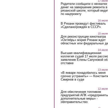
17 июля
Родители сообщили о нехватке
денег на завершение ремонта в
рязанской школе, который веде
по нацпроекту
16 июля
В Рязани проведут фестиваль
«Сделано/рождён в СССР»
15 июля
Для реконструкции кинотеатра
«Октябрь» мэрия Рязани ждет
областных или федеральных де
14 июля
Высшая квалификационная
коллегия судей 17 июля рассмо
заявление Елены Сапуновой об
отставке
13 июля
«В январе понадобилось меня
срочно устранить» — Констант
Смирнов в суде
12 июля
Для обеспечения топливом
предприятий АПК «предпринят
дополнительные меры» -
облправительство