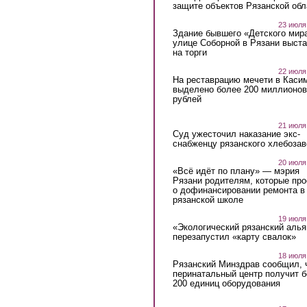
защите объектов Рязанской обл
23 июля
Здание бывшего «Детского мир
улице Соборной в Рязани выст
на торги
22 июля
На реставрацию мечети в Каси
выделено более 200 миллионов
рублей
21 июля
Суд ужесточил наказание экс-
снабженцу рязанского хлебоза
20 июля
«Всё идёт по плану» — мэрия
Рязани родителям, которые пр
о дофинансировании ремонта в
рязанской школе
19 июля
«Экологический рязанский алья
перезапустил «карту свалок»
18 июля
Рязанский Минздрав сообщил, 
перинатальный центр получит 
200 единиц оборудования