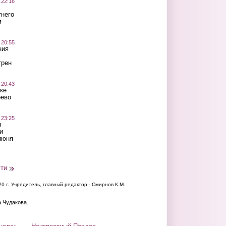
 22:16
тнего
м
 20:55
ния
трен
 20:43
ке
оево
 23:25
ы
и
июня
сти
20 г.
Учредитель, главный редактор - Смирнов К.М.
а Чудакова.
нала»
Неизвестный Павлов