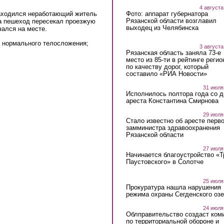
4 августа
Фото: аппарат губернатора
находился неработающий житель
Рязанской области возглавил
да пешеход пересекал проезжую
выходец из Челябинска
ался на месте.
м, нормального телосложения;
3 августа
Рязанская область заняла 73-е
место из 85-ти в рейтинге регио
по качеству дорог, который
составило «РИА Новости»
31 июля
Исполнилось полтора года со д
ареста Константина Смирнова
29 июля
Стало известно об аресте перво
замминистра здравоохранения
Рязанской области
27 июля
Начинается благоустройство «
Паустовского» в Солотче
25 июля
Прокуратура нашла нарушения
режима охраны Сегденского озе
24 июля
Облправительство создаст ком
по территориальной обороне и