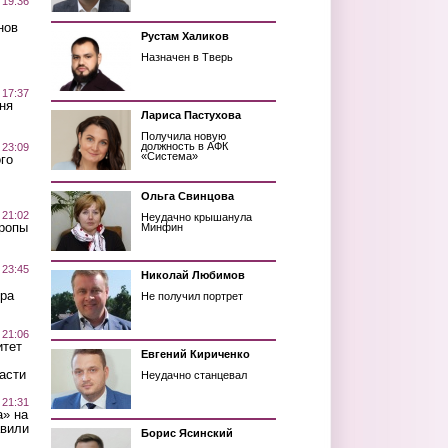
 19:36
нов
Рустам Халиков
Назначен в Тверь
 17:37
ня
Лариса Пастухова
Получила новую
должность в АФК
 23:09
«Система»
го
Ольга Свинцова
 21:02
Неудачно крышанула
Тропы
Минфин
 23:45
Николай Любимов
ра
Не получил портрет
 21:06
итет
Евгений Кириченко
асти
Неудачно станцевал
 21:31
а» на
авили
Борис Ясинский