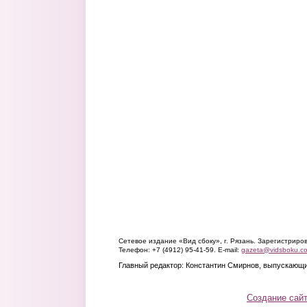
Сетевое издание «Вид сбоку», г. Рязань. Зарегистрир
Телефон: +7 (4912) 95-41-59. E-mail:
gazeta@vidsboku.c
Главный редактор: Константин Смирнов, выпускающи
Создание сай