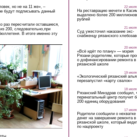
овек, но не на 11 же», –
22 июля
На реставрацию мечети в Каси
не будут подписывать данный
выделено более 200 миллионов
рублей
о раз пересчитали оставшиеся,
21 июля
из 200, следовательно,при
Суд ужесточил наказание экс-
бюллетеня. В итоге именно эту
снабженцу рязанского хлебоза
20 июля
«Всё идёт по плану» — мэрия
Рязани родителям, которые пр
о дофинансировании ремонта в
рязанской школе
19 июля
«Экологический рязанский алья
перезапустил «карту свалок»
18 июля
Рязанский Минздрав сообщил, 
перинатальный центр получит 
200 единиц оборудования
17 июля
Родители сообщили о нехватке
денег на завершение ремонта в
рязанской школе, который веде
по нацпроекту
еты.