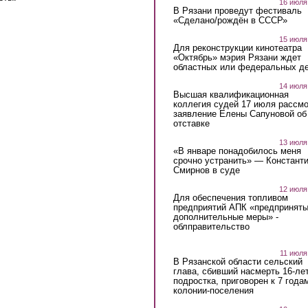
16 июля
В Рязани проведут фестиваль
«Сделано/рождён в СССР»
15 июля
Для реконструкции кинотеатра
«Октябрь» мэрия Рязани ждет
областных или федеральных де
14 июля
Высшая квалификационная
коллегия судей 17 июля рассмо
заявление Елены Сапуновой об
отставке
13 июля
«В январе понадобилось меня
срочно устранить» — Констант
Смирнов в суде
12 июля
Для обеспечения топливом
предприятий АПК «предпринят
дополнительные меры» -
облправительство
11 июля
В Рязанской области сельский
глава, сбивший насмерть 16-ле
подростка, приговорен к 7 года
колонии-поселения