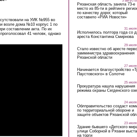
3 августа
Рязанская область заняла 73-е
место из 85-ти в рейтинге регио
по качеству дорог, который
составило «РИА Новости»
исутствовали на УИК №955 во
и возле дома №10 корпус 1 по
ри составлении акта. По их
31 июля
Исполнилось полтора года со д
е проголосовал 41 человк, однако
ареста Константина Смирнова
29 июля
Стало известно об аресте перво
замминистра здравоохранения
Рязанской области
27 июля
Начинается благоустройство «
Паустовского» в Солотче
25 июля
Прокуратура нашла нарушения
режима охраны Сегденского озе
24 июля
Облправительство создаст ком
по территориальной обороне и
защите объектов Рязанской обл
23 июля
Здание бывшего «Детского мир
улице Соборной в Рязани выст
на торги