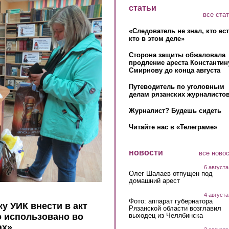
статьи
все ста
«Следователь не знал, кто ес
кто в этом деле»
Сторона защиты обжаловала
продление ареста Константин
Смирнову до конца августа
Путеводитель по уголовным
делам рязанских журналистов
Журналист? Будешь сидеть
Читайте нас в «Телеграме»
новости
все ново
6 августа
Олег Шалаев отпущен под
домашний арест
4 августа
Фото: аппарат губернатора
у УИК внести в акт
Рязанской области возглавил
выходец из Челябинска
 использовано во
ах»