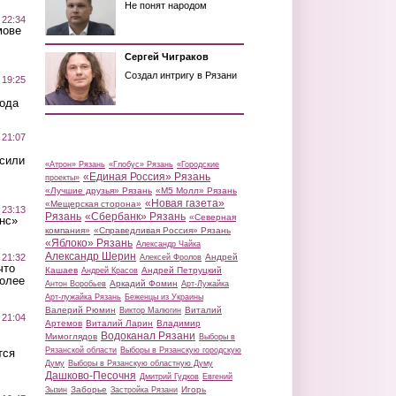
Не понят народом
 22:34
мове
Сергей Чиграков
Создал интригу в Рязани
 19:25
вода
 21:07
осили
«Атрон» Рязань
«Глобус» Рязань
«Городские
«Единая Россия» Рязань
проекты»
«Лучшие друзья» Рязань
«М5 Молл» Рязань
«Новая газета»
«Мещерская сторона»
 23:13
Рязань
«Сбербанк» Рязань
«Северная
нс»
компания»
«Справедливая Россия» Рязань
«Яблоко» Рязань
Александр Чайка
Александр Шерин
 21:32
Андрей
Алексей Фролов
что
Кашаев
Андрей Петруцкий
Андрей Красов
более
Аркадий Фомин
Антон Воробьев
Арт-Лужайка
Арт-лужайка Рязань
Беженцы из Украины
Валерий Рюмин
Виталий
Виктор Малюгин
 21:04
Артемов
Виталий Ларин
Владимир
Водоканал Рязани
Мимоглядов
Выборы в
Рязанской области
Выборы в Рязанскую городскую
тся
Думу
Выборы в Рязанскую областную Думу
Дашково-Песочня
Дмитрий Гудков
Евгений
Заборье
Игорь
Зызин
Застройка Рязани