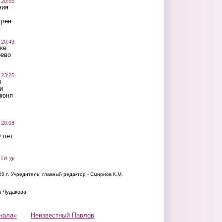
 20:55
ния
трен
 20:43
ке
оево
 23:25
ы
и
июня
 20:08
 лет
сти
20 г.
Учредитель, главный редактор - Смирнов К.М.
а Чудакова.
нала»
Неизвестный Павлов