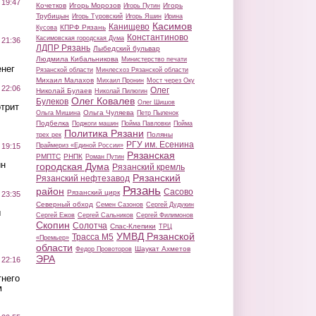
 19:47
Кочетков
Игорь Морозов
Игорь
Игорь Путин
Трубицын
Игорь Туровский
Игорь Яшин
Ирина
Касимов
Канищево
КПРФ Рязань
Кусова
Константиново
Касимовская городская Дума
 21:36
ЛДПР Рязань
Лыбедский бульвар
Людмила Кибальникова
Министерство печати
нег
Рязанской области
Минлесхоз Рязанской области
Михаил Малахов
Михаил Пронин
Мост через Оку
 22:06
Олег
Николай Булаев
Николай Пилюгин
Олег Ковалев
Булеков
Олег Шишов
трит
Ольга Чуляева
Ольга Мишина
Петр Пыленок
Подбелка
Поджоги машин
Пойма Павловки
Пойма
Политика Рязани
Поляны
трех рек
РГУ им. Есенина
Праймериз «Единой России»
 19:15
Рязанская
РМПТС
РНПК
Роман Путин
ин
городская Дума
Рязанский кремль
Рязанский
Рязанский нефтезавод
Рязань
район
Сасово
Рязанский цирк
 23:35
Северный обход
Семен Сазонов
Сергей Дудукин
ы
Сергей Ежов
Сергей Сальников
Сергей Филимонов
Скопин
Солотча
Спас-Клепики
ТРЦ
УМВД Рязанской
Трасса М5
«Премьер»
области
Шаукат Ахметов
Федор Провоторов
ЭРА
 22:16
тнего
м