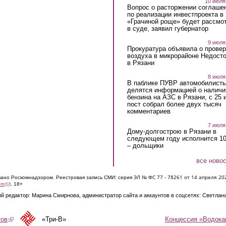
10 июля
Вопрос о расторжении соглаше
по реализации инвестпроекта в
«Грачиной роще» будет рассмо
в суде, заявил губернатор
9 июля
Прокуратура объявила о провер
воздуха в микрорайоне Недост
в Рязани
8 июля
В паблике ПУВР автомобилист
делятся информацией о наличи
бензина на АЗС в Рязани, с 25 
пост собрал более двух тысяч
комментариев
7 июля
Дому-долгострою в Рязани в
следующем году исполнится 10
– дольщики
все ново
ЭЛ № ФС 77 - 7826
1 от 14 апреля 20
овано Роскомнадзором. Реестровая запись СМИ: серия
(link sends e-mail)
om
. 18+
й редактор: Марина Смирнова, администратор сайта и аккаунтов в соцсетях: Светлан
Концессия «Водока
тов
(link is external)
«Три-В»