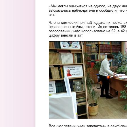
«Мы могли ошибиться на одного, на двух чел
высказались наблюдатели и сообщили, что 
акт.
Члены комиссии при наблюдателях нескольк
незаполненные бюллетени. Их осталось 158 
голосовании было использовано не 52, а 42 
цифру внесли в акт.
41_byulleten2.png
Все бюллетени были запечатаны в сейф-пак