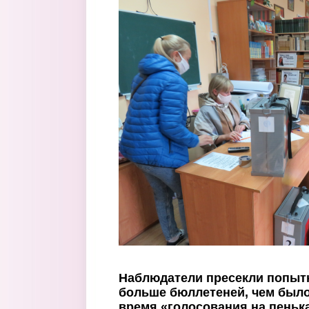
Перейти к основному содержанию
Наблюдатели пресекли попытк
больше бюллетеней, чем было
время «голосования на пеньк