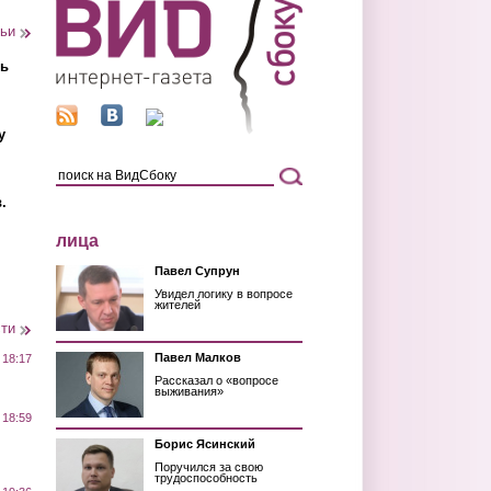
тьи
ть
у
.
лица
Павел Супрун
Увидел логику в вопросе
жителей
сти
Павел Малков
 18:17
Рассказал о «вопросе
выживания»
 18:59
Борис Ясинский
Поручился за свою
трудоспособность