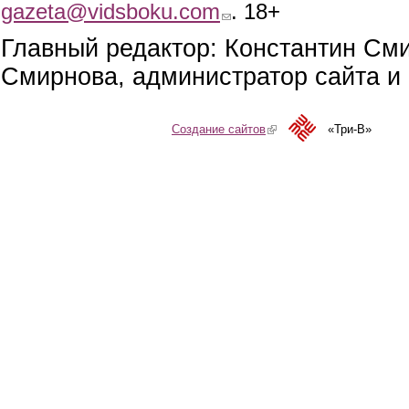
gazeta@vidsboku.com
(link sends e-mail)
. 18+
Главный редактор: Константин См
Смирнова, администратор сайта и 
Создание сайтов
(link is external)
«Три-В»