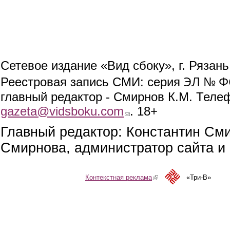
Сетевое издание «Вид сбоку», г. Рязан
ЭЛ № ФС
Реестровая запись СМИ: серия
главный редактор - Смирнов К.М. Телефо
gazeta@vidsboku.com
(link sends e-mail)
. 18+
Главный редактор: Константин См
Смирнова, администратор сайта и 
Контекстная реклама
(link is external)
«Три-В»