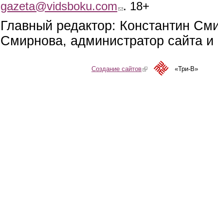
gazeta@vidsboku.com
(link sends e-mail)
. 18+
Главный редактор: Константин См
Смирнова, администратор сайта и 
Создание сайтов
(link is external)
«Три-В»