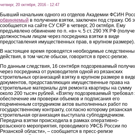
четверг, 20 октября, 2016 - 12:47
Бывший начальник одного из отделов Академии ФСИН Росс
обвиняемый
в получении взятки, заключен под стражу. Об 
сообщается на сайте СУ СКР в четверг, 20 октября. Ему
предъявлено обвинение по п. «в» ч. 5 ст. 290 УК РФ (получ
должностным лицом через посредника взятки в виде
предоставления имущественных прав, в крупном размере).
В настоящее время проводятся необходимые следственны
действия, в том числе обыски, говорится в пресс-релизе.
По данным следствия, 16 сентября подозреваемый получи
через посредника от руководителя одной из рязанских
строительных организаций взятку в крупном размере в вид
документов, предоставляющих имущественные права на
строительные материалы для ремонта квартиры на сумму
около 200 тысяч рублей. «Взятку подозреваемый требовал 
обеспечение им проверки объемов и подписания его
подчиненным сотрудником актов выполненных работ по
государственному контракту, согласно которому рязанская
строительная организация выступала субподрядчиком.
Передача взятки происходила в рамках оперативно-
розыскного мероприятия, проводимого УФСБ России по
Рязанской области», – сообщается в пресс-релизе