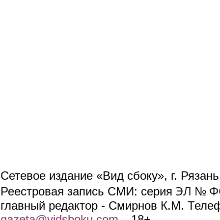
Сетевое издание «Вид сбоку», г. Рязан
ЭЛ № ФС
Реестровая запись СМИ: серия
главный редактор - Смирнов К.М. Телефо
gazeta@vidsboku.com
(link sends e-mail)
. 18+