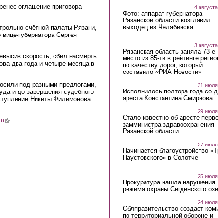
ренес оглашение приговора
4 августа
Фото: аппарат губернатора
Рязанской области возглавил
выходец из Челябинска
рольно-счётной палаты Рязани,
 вице-губернатора Сергея
3 августа
Рязанская область заняла 73-е
ревысив скорость, сбил насмерть
место из 85-ти в рейтинге регио
ва два года и четыре месяца в
по качеству дорог, который
составило «РИА Новости»
еносили под разными предлогами,
31 июля
Исполнилось полтора года со д
суда и до завершения судебного
ареста Константина Смирнова
ступление Никиты Филимонова
29 июля
Стало известно об аресте перво
am
(link is external)
замминистра здравоохранения
Рязанской области
27 июля
Начинается благоустройство «
Паустовского» в Солотче
25 июля
Прокуратура нашла нарушения
режима охраны Сегденского озе
24 июля
Облправительство создаст ком
по территориальной обороне и