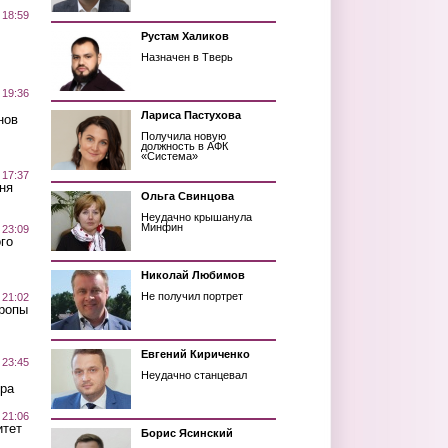
 18:59
Рустам Халиков
Назначен в Тверь
 19:36
Лариса Пастухова
нов
Получила новую
должность в АФК
«Система»
 17:37
ня
Ольга Свинцова
Неудачно крышанула
Минфин
 23:09
го
Николай Любимов
Не получил портрет
 21:02
Тропы
Евгений Кириченко
 23:45
Неудачно станцевал
ра
 21:06
итет
Борис Ясинский