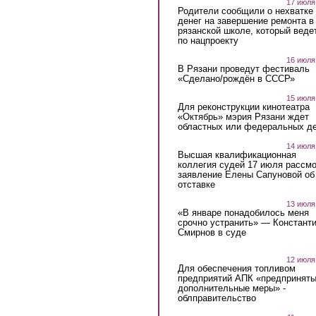
17 июля
Родители сообщили о нехватке
денег на завершение ремонта в
рязанской школе, который веде
по нацпроекту
16 июля
В Рязани проведут фестиваль
«Сделано/рождён в СССР»
15 июля
Для реконструкции кинотеатра
«Октябрь» мэрия Рязани ждет
областных или федеральных де
14 июля
Высшая квалификационная
коллегия судей 17 июля рассмо
заявление Елены Сапуновой об
отставке
13 июля
«В январе понадобилось меня
срочно устранить» — Констант
Смирнов в суде
12 июля
Для обеспечения топливом
предприятий АПК «предпринят
дополнительные меры» -
облправительство