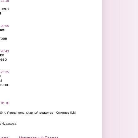
 22:16
тнего
м
 20:55
ния
трен
 20:43
ке
оево
 23:25
ы
и
июня
сти
20 г.
Учредитель, главный редактор - Смирнов К.М.
а Чудакова.
нала»
Неизвестный Павлов