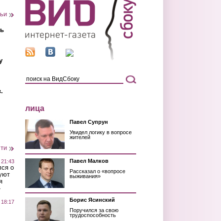
тьи
ть
у
.
лица
Павел Супрун
Увидел логику в вопросе
жителей
сти
Павел Малков
 21:43
лся о
Рассказал о «вопросе
уют
выживания»
я
»
Борис Ясинский
 18:17
Поручился за свою
трудоспособность