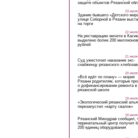
защите объектов Рязанской обл
23 июля
Здание бывшего «Детского мир
улице Соборной в Рязани выст
на торги
22 июля
На реставрацию мечети в Каси
выделено более 200 миллионов
рублей
21 июля
Суд ужесточил наказание экс-
снабженцу рязанского хлебоза
20 июля
«Всё идёт по плану» — мэрия
Рязани родителям, которые пр
о дофинансировании ремонта в
рязанской школе
19 июля
«Экологический рязанский алья
перезапустил «карту свалок»
18 июля
Рязанский Минздрав сообщил, 
перинатальный центр получит 
200 единиц оборудования