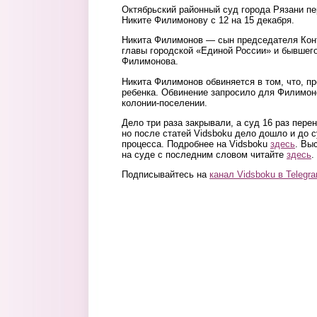
Октябрьский районный суд города Рязани пе
Никите Филимонову с 12 на 15 декабря.
Никита Филимонов — сын председателя Конт
главы городской «Единой России» и бывшего
Филимонова.
Никита Филимонов обвиняется в том, что, п
ребенка. Обвинение запросило для Филимоно
колонии-поселении.
Дело три раза закрывали, а суд 16 раз пер
но после статей Vidsboku дело дошло и до 
процесса. Подробнее на Vidsboku
здесь
. Вы
на суде с последним словом читайте
здесь
.
Подписывайтесь на
канал Vidsboku в Telegr