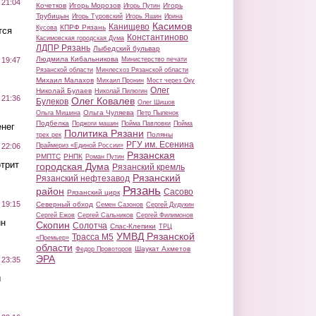
 21:04
Кочетков
Игорь Морозов
Игорь
Игорь Путин
Трубицын
Игорь Туровский
Игорь Яшин
Ирина
Касимов
Канищево
КПРФ Рязань
Кусова
тся
Константиново
Касимовская городская Дума
ЛДПР Рязань
Лыбедский бульвар
Людмила Кибальникова
Министерство печати
 19:47
Рязанской области
Минлесхоз Рязанской области
Михаил Малахов
Михаил Пронин
Мост через Оку
Олег
Николай Булаев
Николай Пилюгин
 21:36
Олег Ковалев
Булеков
Олег Шишов
Ольга Чуляева
Ольга Мишина
Петр Пыленок
Подбелка
Поджоги машин
Пойма Павловки
Пойма
нег
Политика Рязани
Поляны
трех рек
РГУ им. Есенина
Праймериз «Единой России»
 22:06
Рязанская
РМПТС
РНПК
Роман Путин
трит
городская Дума
Рязанский кремль
Рязанский
Рязанский нефтезавод
Рязань
район
Сасово
Рязанский цирк
 19:15
Северный обход
Семен Сазонов
Сергей Дудукин
Сергей Ежов
Сергей Сальников
Сергей Филимонов
ин
Скопин
Солотча
Спас-Клепики
ТРЦ
УМВД Рязанской
Трасса М5
«Премьер»
области
Шаукат Ахметов
Федор Провоторов
ЭРА
 23:35
ы