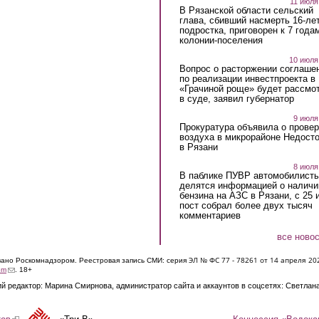
11 июля
В Рязанской области сельский
глава, сбивший насмерть 16-ле
подростка, приговорен к 7 года
колонии-поселения
10 июля
Вопрос о расторжении соглаше
по реализации инвестпроекта в
«Грачиной роще» будет рассмо
в суде, заявил губернатор
9 июля
Прокуратура объявила о провер
воздуха в микрорайоне Недост
в Рязани
8 июля
В паблике ПУВР автомобилист
делятся информацией о наличи
бензина на АЗС в Рязани, с 25 
пост собрал более двух тысяч
комментариев
все ново
ЭЛ № ФС 77 - 7826
1 от 14 апреля 20
овано Роскомнадзором. Реестровая запись СМИ: серия
(link sends e-mail)
om
. 18+
й редактор: Марина Смирнова, администратор сайта и аккаунтов в соцсетях: Светлан
Концессия «Водока