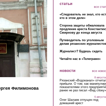
статьи
все ста
«Следователь не знал, кто ес
кто в этом деле»
Сторона защиты обжаловала
продление ареста Константин
Смирнову до конца августа
Путеводитель по уголовным
делам рязанских журналистов
Журналист? Будешь сидеть
Читайте нас в «Телеграме»
новости
все ново
8 августа
Рязанский «Водоканал» отчита
прибыли. О том, как манипулир
показателями этого предприяти
ергея Филимонова
ранее не раз писал «Вид сбоку
6 августа
Олег Шалаев отпущен под
домашний арест