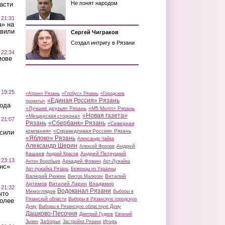
Не понят народом
асти
 21:31
а» на
авили
Сергей Чиграков
Создал интригу в Рязани
 22:34
мове
 19:25
«Атрон» Рязань
«Глобус» Рязань
«Городские
«Единая Россия» Рязань
проекты»
вода
«Лучшие друзья» Рязань
«М5 Молл» Рязань
«Новая газета»
«Мещерская сторона»
 21:07
Рязань
«Сбербанк» Рязань
«Северная
компания»
«Справедливая Россия» Рязань
осили
«Яблоко» Рязань
Александр Чайка
Александр Шерин
Андрей
Алексей Фролов
Кашаев
Андрей Петруцкий
Андрей Красов
 23:13
Аркадий Фомин
Антон Воробьев
Арт-Лужайка
нс»
Арт-лужайка Рязань
Беженцы из Украины
Валерий Рюмин
Виталий
Виктор Малюгин
Артемов
Виталий Ларин
Владимир
 21:32
Водоканал Рязани
Мимоглядов
Выборы в
что
Рязанской области
Выборы в Рязанскую городскую
более
Думу
Выборы в Рязанскую областную Думу
Дашково-Песочня
Дмитрий Гудков
Евгений
Заборье
Игорь
Зызин
Застройка Рязани