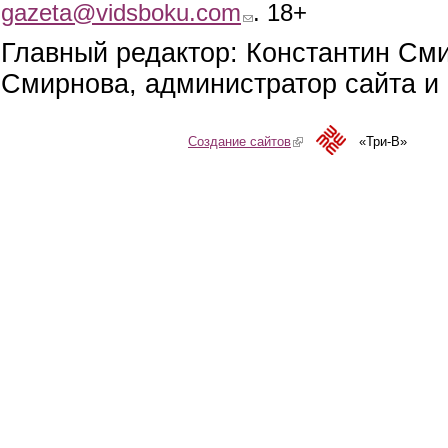
gazeta@vidsboku.com
(link sends e-mail)
. 18+
Главный редактор: Константин См
Смирнова, администратор сайта и 
Создание сайтов
(link is external)
«Три-В»