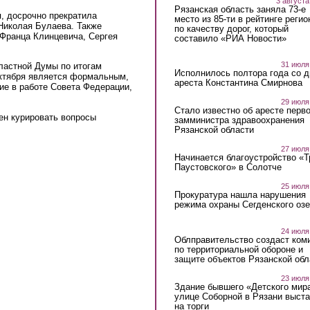
3 августа
Рязанская область заняла 73-е
я, досрочно прекратила
место из 85-ти в рейтинге регио
Николая Булаева. Также
по качеству дорог, который
Франца Клинцевича, Сергея
составило «РИА Новости»
31 июля
ластной Думы по итогам
Исполнилось полтора года со д
октября является формальным,
ареста Константина Смирнова
ие в работе Совета Федерации,
29 июля
Стало известно об аресте перво
ен курировать вопросы
замминистра здравоохранения
Рязанской области
27 июля
Начинается благоустройство «
Паустовского» в Солотче
25 июля
Прокуратура нашла нарушения
режима охраны Сегденского озе
24 июля
Облправительство создаст ком
по территориальной обороне и
защите объектов Рязанской обл
23 июля
Здание бывшего «Детского мир
улице Соборной в Рязани выст
на торги