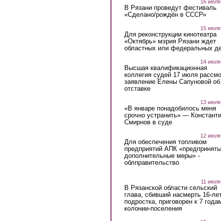
16 июля
В Рязани проведут фестиваль
«Сделано/рождён в СССР»
15 июля
Для реконструкции кинотеатра
«Октябрь» мэрия Рязани ждет
областных или федеральных де
14 июля
Высшая квалификационная
коллегия судей 17 июля рассмо
заявление Елены Сапуновой об
отставке
13 июля
«В январе понадобилось меня
срочно устранить» — Констант
Смирнов в суде
12 июля
Для обеспечения топливом
предприятий АПК «предпринят
дополнительные меры» -
облправительство
11 июля
В Рязанской области сельский
глава, сбивший насмерть 16-ле
подростка, приговорен к 7 года
колонии-поселения