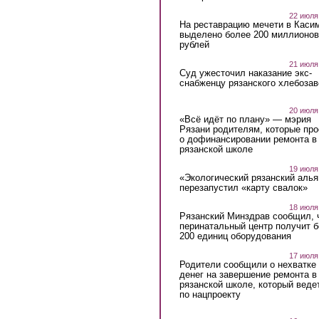
22 июля
На реставрацию мечети в Каси
выделено более 200 миллионов
рублей
21 июля
Суд ужесточил наказание экс-
снабженцу рязанского хлебоза
20 июля
«Всё идёт по плану» — мэрия
Рязани родителям, которые пр
о дофинансировании ремонта в
рязанской школе
19 июля
«Экологический рязанский алья
перезапустил «карту свалок»
18 июля
Рязанский Минздрав сообщил, 
перинатальный центр получит 
200 единиц оборудования
17 июля
Родители сообщили о нехватке
денег на завершение ремонта в
рязанской школе, который веде
по нацпроекту