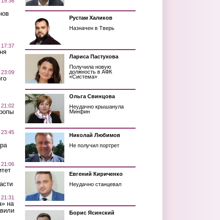
 19:36
нов
Рустам Халиков
Назначен в Тверь
 17:37
ня
Лариса Пастухова
Получила новую
должность в АФК
 23:09
«Система»
го
Ольга Свинцова
 21:02
Неудачно крышанула
Тропы
Минфин
 23:45
Николай Любимов
ра
Не получил портрет
 21:06
итет
Евгений Кириченко
асти
Неудачно станцевал
 21:31
а» на
авили
Борис Ясинский