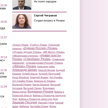
Не понят народом
 22:34
мове
Сергей Чиграков
Создал интригу в Рязани
 19:25
вода
 21:07
осили
«Атрон» Рязань
«Глобус» Рязань
«Городские
«Единая Россия» Рязань
проекты»
«Лучшие друзья» Рязань
«М5 Молл» Рязань
«Новая газета»
«Мещерская сторона»
 23:13
Рязань
«Сбербанк» Рязань
«Северная
нс»
компания»
«Справедливая Россия» Рязань
«Яблоко» Рязань
Александр Чайка
Александр Шерин
 21:32
Андрей
Алексей Фролов
что
Кашаев
Андрей Петруцкий
Андрей Красов
более
Аркадий Фомин
Антон Воробьев
Арт-Лужайка
Арт-лужайка Рязань
Беженцы из Украины
Валерий Рюмин
Виталий
Виктор Малюгин
 21:04
Артемов
Виталий Ларин
Владимир
Водоканал Рязани
Мимоглядов
Выборы в
Рязанской области
Выборы в Рязанскую городскую
тся
Думу
Выборы в Рязанскую областную Думу
Дашково-Песочня
Дмитрий Гудков
Евгений
Заборье
Игорь
Зызин
Застройка Рязани