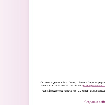
Сетевое издание «Вид сбоку», г. Рязань. Зарегистрир
Телефон: +7 (4912) 95-41-59. E-mail:
gazeta@vidsboku.c
Главный редактор: Константин Смирнов, выпускающи
Создание сай