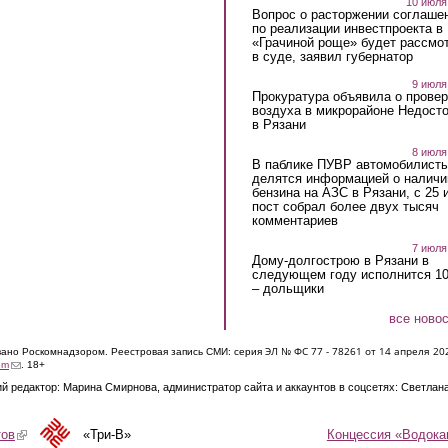
10 июля
Вопрос о расторжении соглаше
по реализации инвестпроекта в
«Грачиной роще» будет рассмо
в суде, заявил губернатор
9 июля
Прокуратура объявила о провер
воздуха в микрорайоне Недост
в Рязани
8 июля
В паблике ПУВР автомобилист
делятся информацией о наличи
бензина на АЗС в Рязани, с 25 
пост собрал более двух тысяч
комментариев
7 июля
Дому-долгострою в Рязани в
следующем году исполнится 10
– дольщики
все ново
ЭЛ № ФС 77 - 7826
1 от 14 апреля 20
овано Роскомнадзором. Реестровая запись СМИ: серия
(link sends e-mail)
om
. 18+
й редактор: Марина Смирнова, администратор сайта и аккаунтов в соцсетях: Светлан
Концессия «Водока
тов
(link is external)
«Три-В»