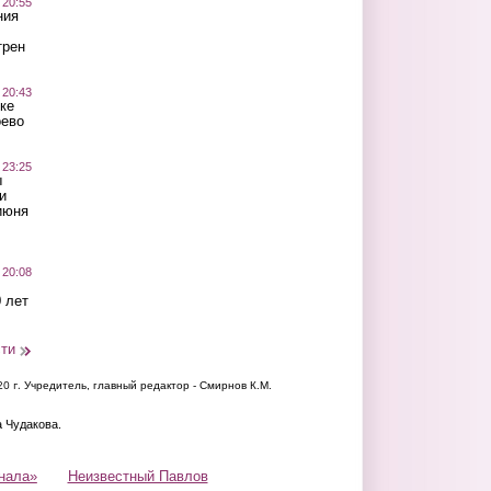
 20:55
ния
трен
 20:43
ке
оево
 23:25
ы
и
июня
 20:08
 лет
сти
20 г.
Учредитель, главный редактор - Смирнов К.М.
а Чудакова.
нала»
Неизвестный Павлов