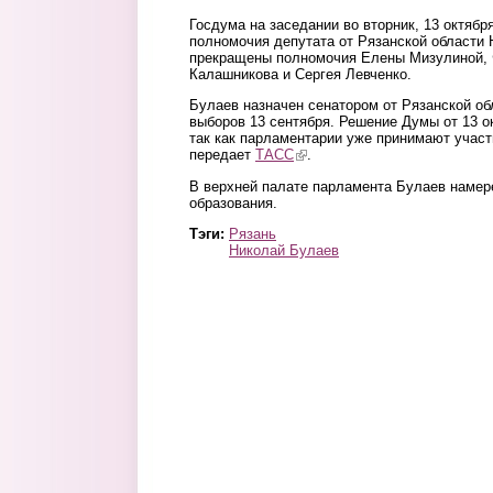
Госдума на заседании во вторник, 13 октябр
полномочия депутата от Рязанской области 
прекращены полномочия Елены Мизулиной, 
Калашникова и Сергея Левченко.
Булаев назначен сенатором от Рязанской об
выборов 13 сентября. Решение Думы от 13 
так как парламентарии уже принимают участ
передает
ТАСС
(link is external)
.
В верхней палате парламента Булаев намер
образования.
Тэги:
Рязань
Николай Булаев