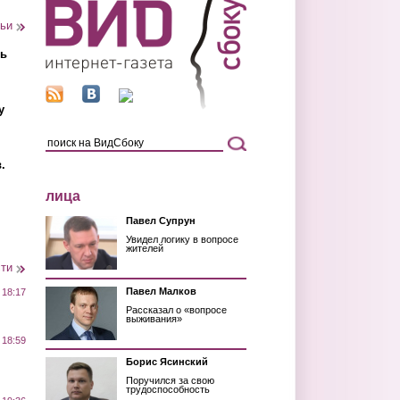
тьи
ть
у
.
лица
Павел Супрун
Увидел логику в вопросе
жителей
сти
Павел Малков
 18:17
Рассказал о «вопросе
выживания»
 18:59
Борис Ясинский
Поручился за свою
трудоспособность