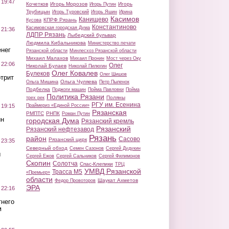
 19:47
Кочетков
Игорь Морозов
Игорь
Игорь Путин
Трубицын
Игорь Туровский
Игорь Яшин
Ирина
Касимов
Канищево
КПРФ Рязань
Кусова
Константиново
Касимовская городская Дума
 21:36
ЛДПР Рязань
Лыбедский бульвар
Людмила Кибальникова
Министерство печати
нег
Рязанской области
Минлесхоз Рязанской области
Михаил Малахов
Михаил Пронин
Мост через Оку
 22:06
Олег
Николай Булаев
Николай Пилюгин
Олег Ковалев
Булеков
Олег Шишов
трит
Ольга Чуляева
Ольга Мишина
Петр Пыленок
Подбелка
Поджоги машин
Пойма Павловки
Пойма
Политика Рязани
Поляны
трех рек
РГУ им. Есенина
Праймериз «Единой России»
 19:15
Рязанская
РМПТС
РНПК
Роман Путин
ин
городская Дума
Рязанский кремль
Рязанский
Рязанский нефтезавод
Рязань
район
Сасово
Рязанский цирк
 23:35
Северный обход
Семен Сазонов
Сергей Дудукин
ы
Сергей Ежов
Сергей Сальников
Сергей Филимонов
Скопин
Солотча
Спас-Клепики
ТРЦ
УМВД Рязанской
Трасса М5
«Премьер»
области
Шаукат Ахметов
Федор Провоторов
ЭРА
 22:16
тнего
м