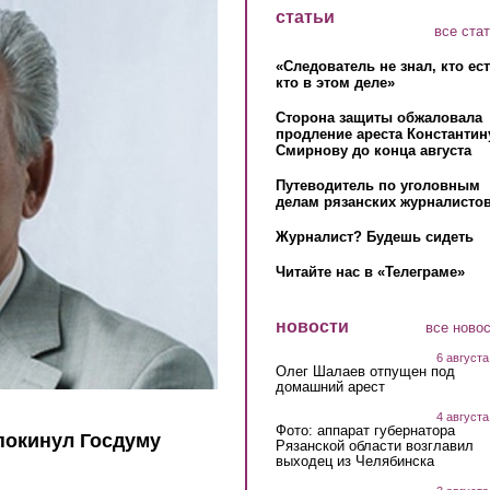
статьи
все ста
«Следователь не знал, кто ес
кто в этом деле»
Сторона защиты обжаловала
продление ареста Константин
Смирнову до конца августа
Путеводитель по уголовным
делам рязанских журналистов
Журналист? Будешь сидеть
Читайте нас в «Телеграме»
новости
все ново
6 августа
Олег Шалаев отпущен под
домашний арест
4 августа
Фото: аппарат губернатора
покинул Госдуму
Рязанской области возглавил
выходец из Челябинска