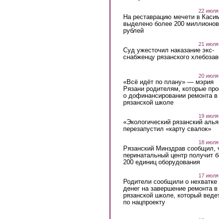
22 июля
На реставрацию мечети в Каси
выделено более 200 миллионов
рублей
21 июля
Суд ужесточил наказание экс-
снабженцу рязанского хлебоза
20 июля
«Всё идёт по плану» — мэрия
Рязани родителям, которые пр
о дофинансировании ремонта в
рязанской школе
19 июля
«Экологический рязанский алья
перезапустил «карту свалок»
18 июля
Рязанский Минздрав сообщил, 
перинатальный центр получит 
200 единиц оборудования
17 июля
Родители сообщили о нехватке
денег на завершение ремонта в
рязанской школе, который веде
по нацпроекту