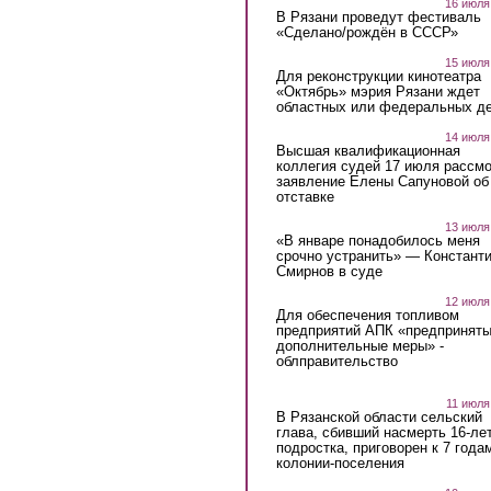
16 июля
В Рязани проведут фестиваль
«Сделано/рождён в СССР»
15 июля
Для реконструкции кинотеатра
«Октябрь» мэрия Рязани ждет
областных или федеральных де
14 июля
Высшая квалификационная
коллегия судей 17 июля рассмо
заявление Елены Сапуновой об
отставке
13 июля
«В январе понадобилось меня
срочно устранить» — Констант
Смирнов в суде
12 июля
Для обеспечения топливом
предприятий АПК «предпринят
дополнительные меры» -
облправительство
11 июля
В Рязанской области сельский
глава, сбивший насмерть 16-ле
подростка, приговорен к 7 года
колонии-поселения