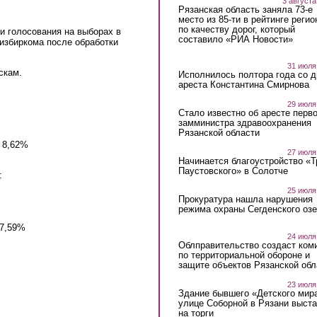
3 августа
Рязанская область заняла 73-е
место из 85-ти в рейтинге регио
по качеству дорог, который
и голосования на выборах в
составило «РИА Новости»
избиркома после обработки
31 июля
скам.
Исполнилось полтора года со д
ареста Константина Смирнова
29 июля
Стало известно об аресте перво
замминистра здравоохранения
Рязанской области
 8,62%
27 июля
Начинается благоустройство «
Паустовского» в Солотче
:
25 июля
Прокуратура нашла нарушения
режима охраны Сегденского озе
 7,59%
24 июля
Облправительство создаст ком
по территориальной обороне и
защите объектов Рязанской обл
23 июля
Здание бывшего «Детского мир
улице Соборной в Рязани выст
на торги