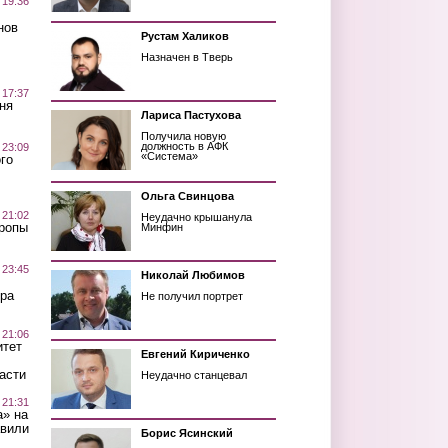
 19:36
нов
Рустам Халиков
Назначен в Тверь
 17:37
ня
Лариса Пастухова
Получила новую
должность в АФК
 23:09
«Система»
го
Ольга Свинцова
 21:02
Неудачно крышанула
Тропы
Минфин
 23:45
Николай Любимов
ра
Не получил портрет
 21:06
итет
Евгений Кириченко
асти
Неудачно станцевал
 21:31
а» на
авили
Борис Ясинский