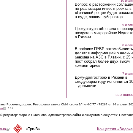
10 июля
Вопрос о расторжении соглаше
по реализации инвестпроекта в
«Грачиной роще» будет рассмо
в суде, заявил губернатор
9 июля
Прокуратура объявила о провер
воздуха в микрорайоне Недост
в Рязани
8 июля
В паблике ПУВР автомобилист
делятся информацией о наличи
бензина на АЗС в Рязани, с 25 
пост собрал более двух тысяч
комментариев
7 июля
Дому-долгострою в Рязани в
следующем году исполнится 10
– дольщики
все ново
ЭЛ № ФС 77 - 7826
1 от 14 апреля 20
овано Роскомнадзором. Реестровая запись СМИ: серия
(link sends e-mail)
om
. 18+
й редактор: Марина Смирнова, администратор сайта и аккаунтов в соцсетях: Светлан
Концессия «Водока
ама
(link is external)
«Три-В»