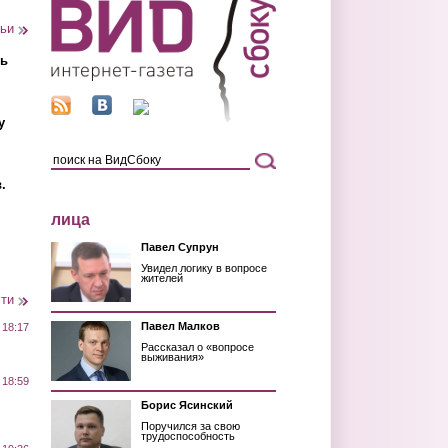
тьи
ть
у
.
лица
Павел Супрун
Увидел логику в вопросе
жителей
сти
Павел Малков
 18:17
Рассказал о «вопросе
выживания»
 18:59
Борис Ясинский
Поручился за свою
трудоспособность