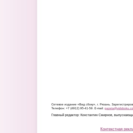
Сетевое издание «Вид сбоку», г. Рязань. Зарегистрир
Телефон: +7 (4912) 95-41-59. E-mail:
gazeta@vidsboku.c
Главный редактор: Константин Смирнов, выпускающи
Контекстная рекл