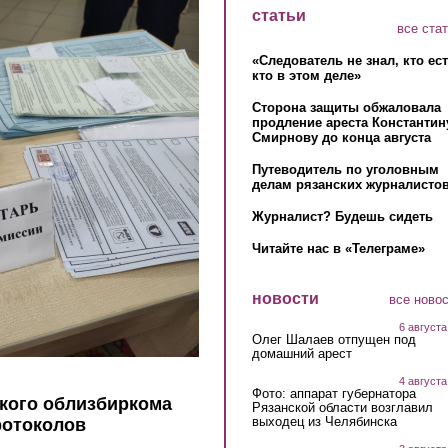
статьи
все ста
«Следователь не знал, кто ес
кто в этом деле»
Сторона защиты обжаловала
продление ареста Константин
Смирнову до конца августа
Путеводитель по уголовным
делам рязанских журналистов
Журналист? Будешь сидеть
Читайте нас в «Телеграме»
новости
все ново
6 августа
Олег Шалаев отпущен под
домашний арест
4 августа
Фото: аппарат губернатора
кого облизбиркома
Рязанской области возглавил
выходец из Челябинска
ротоколов