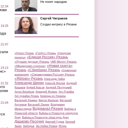
Не понят народом
 22:34
мове
Сергей Чиграков
Создал интригу в Рязани
 19:25
вода
 21:07
осили
«Атрон» Рязань
«Глобус» Рязань
«Городские
«Единая Россия» Рязань
проекты»
«Лучшие друзья» Рязань
«М5 Молл» Рязань
«Новая газета»
«Мещерская сторона»
 23:13
Рязань
«Сбербанк» Рязань
«Северная
нс»
компания»
«Справедливая Россия» Рязань
«Яблоко» Рязань
Александр Чайка
Александр Шерин
 21:32
Андрей
Алексей Фролов
что
Кашаев
Андрей Петруцкий
Андрей Красов
более
Аркадий Фомин
Антон Воробьев
Арт-Лужайка
Арт-лужайка Рязань
Беженцы из Украины
Валерий Рюмин
Виталий
Виктор Малюгин
 21:04
Артемов
Виталий Ларин
Владимир
Водоканал Рязани
Мимоглядов
Выборы в
Рязанской области
Выборы в Рязанскую городскую
тся
Думу
Выборы в Рязанскую областную Думу
Дашково-Песочня
Дмитрий Гудков
Евгений
Заборье
Игорь
Зызин
Застройка Рязани