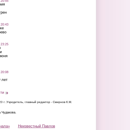
 20:55
ния
трен
 20:43
ке
оево
 23:25
ы
и
июня
 20:08
 лет
сти
20 г.
Учредитель, главный редактор - Смирнов К.М.
а Чудакова.
нала»
Неизвестный Павлов