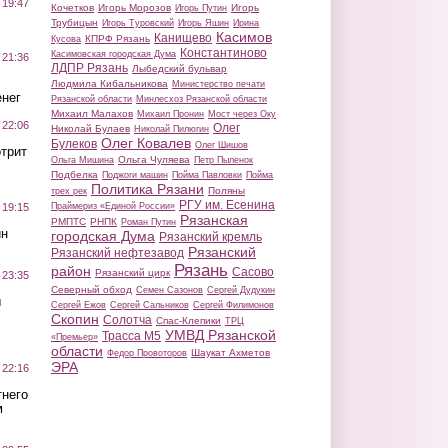
 19:47
Кочетков
Игорь Морозов
Игорь
Игорь Путин
Трубицын
Игорь Туровский
Игорь Яшин
Ирина
Касимов
Канищево
КПРФ Рязань
Кусова
Константиново
Касимовская городская Дума
 21:36
ЛДПР Рязань
Лыбедский бульвар
Людмила Кибальникова
Министерство печати
нег
Рязанской области
Минлесхоз Рязанской области
Михаил Малахов
Михаил Пронин
Мост через Оку
 22:06
Олег
Николай Булаев
Николай Пилюгин
Олег Ковалев
Булеков
Олег Шишов
трит
Ольга Чуляева
Ольга Мишина
Петр Пыленок
Подбелка
Поджоги машин
Пойма Павловки
Пойма
Политика Рязани
Поляны
трех рек
РГУ им. Есенина
Праймериз «Единой России»
 19:15
Рязанская
РМПТС
РНПК
Роман Путин
ин
городская Дума
Рязанский кремль
Рязанский
Рязанский нефтезавод
Рязань
район
Сасово
Рязанский цирк
 23:35
Северный обход
Семен Сазонов
Сергей Дудукин
ы
Сергей Ежов
Сергей Сальников
Сергей Филимонов
Скопин
Солотча
Спас-Клепики
ТРЦ
УМВД Рязанской
Трасса М5
«Премьер»
области
Шаукат Ахметов
Федор Провоторов
ЭРА
 22:16
тнего
м