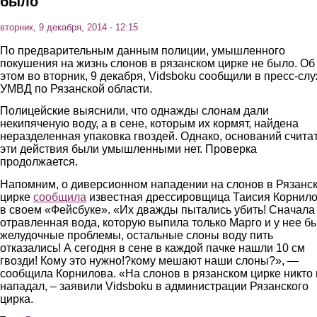
было
вторник, 9 декабря, 2014 - 12:15
По предварительным данным полиции, умышленного
покушения на жизнь слонов в рязанском цирке не было. Об
этом во вторник, 9 декабря, Vidsboku сообщили в пресс-сл
УМВД по Рязанской области.
Полицейские выяснили, что однажды слонам дали
некипяченую воду, а в сене, которым их кормят, найдена
неразделенная упаковка гвоздей. Однако, оснований счита
эти действия были умышленными нет. Проверка
продолжается.
Напомним, о диверсионном нападении на слонов в Рязанс
цирке
сообщила
известная дрессировщица Таисия Корнил
в своем «Фейсбуке». «Их дважды пытались убить! Сначала
отравленная вода, которую выпила только Марго и у нее б
желудочные проблемы, остальные слоны воду пить
отказались! А сегодня в сене в каждой пачке нашли 10 см
гвозди! Кому это нужно!?кому мешают наши слоны?», —
сообщила Корнилова. «На слонов в рязанском цирке никто 
нападал, – заявили Vidsboku в администрации Рязанского
цирка.