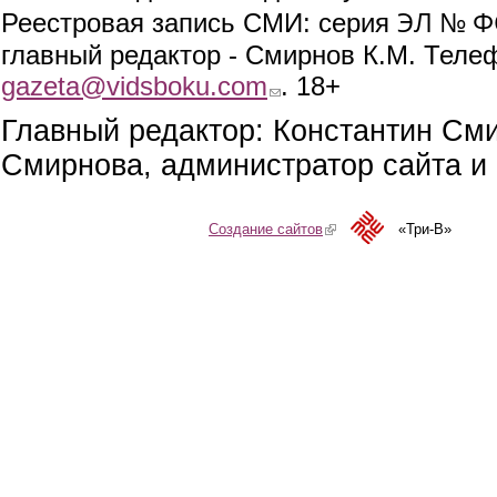
ЭЛ № ФС
Реестровая запись СМИ: серия
главный редактор - Смирнов К.М. Телефо
gazeta@vidsboku.com
(link sends e-mail)
. 18+
Главный редактор: Константин См
Смирнова, администратор сайта и 
Создание сайтов
(link is external)
«Три-В»