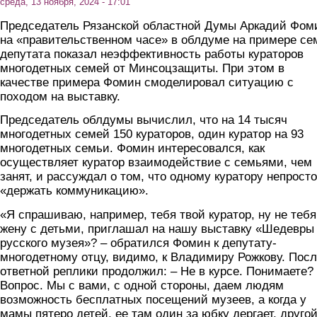
среда, 13 ноября, 2024 - 17:01
Председатель Рязанской областной Думы Аркадий Фом
на «правительственном часе» в облдуме на примере се
депутата показал неэффективность работы кураторов
многодетных семей от Минсоцзащиты. При этом в
качестве примера Фомин смоделировал ситуацию с
походом на выставку.
Председатель облдумы вычислил, что на 14 тысяч
многодетных семей 150 кураторов, один куратор на 93
многодетных семьи. Фомин интересовался, как
осуществляет куратор взаимодействие с семьями, чем
занят, и рассуждал о том, что одному куратору непросто
«держать коммуникацию».
«Я спрашиваю, например, тебя твой куратор, ну не тебя
жену с детьми, приглашал на нашу выставку «Шедевры
русского музея»? – обратился Фомин к депутату-
многодетному отцу, видимо, к Владимиру Рожкову. Пос
ответной реплики продолжил: – Не в курсе. Понимаете?
Вопрос. Мы с вами, с одной стороны, даем людям
возможность бесплатных посещений музеев, а когда у
мамы пятеро детей, ее там один за юбку дергает, друго