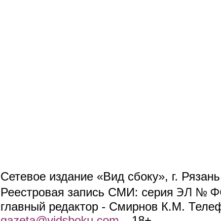
Сетевое издание «Вид сбоку», г. Рязан
ЭЛ № ФС
Реестровая запись СМИ: серия
главный редактор - Смирнов К.М. Телефо
gazeta@vidsboku.com
(link sends e-mail)
. 18+