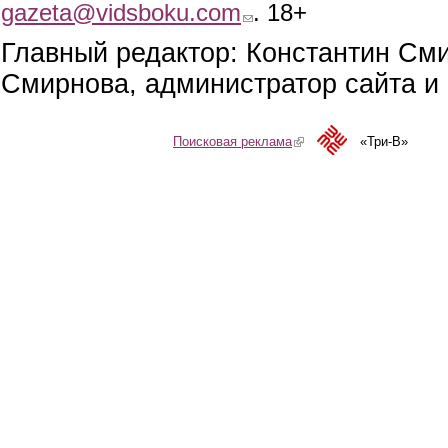
gazeta@vidsboku.com
(link sends e-mail)
. 18+
Главный редактор: Константин См
Смирнова, администратор сайта и 
Поисковая реклама
(link is external)
«Три-В»