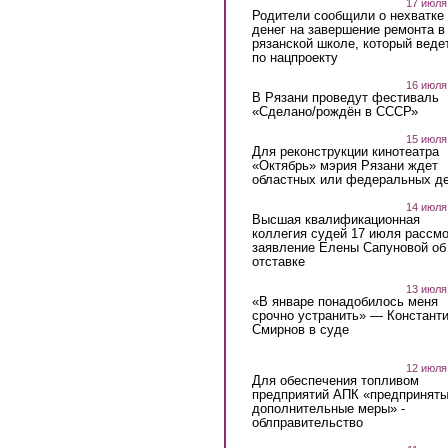
17 июля
Родители сообщили о нехватке
денег на завершение ремонта в
рязанской школе, который веде
по нацпроекту
16 июля
В Рязани проведут фестиваль
«Сделано/рождён в СССР»
15 июля
Для реконструкции кинотеатра
«Октябрь» мэрия Рязани ждет
областных или федеральных де
14 июля
Высшая квалификационная
коллегия судей 17 июля рассмо
заявление Елены Сапуновой об
отставке
13 июля
«В январе понадобилось меня
срочно устранить» — Констант
Смирнов в суде
12 июля
Для обеспечения топливом
предприятий АПК «предпринят
дополнительные меры» -
облправительство