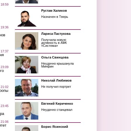
 18:59
Рустам Халиков
Назначен в Тверь
 19:36
Лариса Пастухова
нов
Получила новую
должность в АФК
«Система»
 17:37
ня
Ольга Свинцова
Неудачно крышанула
Минфин
 23:09
го
Николай Любимов
Не получил портрет
 21:02
Тропы
Евгений Кириченко
 23:45
Неудачно станцевал
ра
 21:06
итет
Борис Ясинский