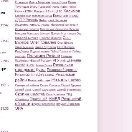
 21:04
Кочетков
Игорь Морозов
Игорь
Игорь Путин
Трубицын
Игорь Туровский
Игорь Яшин
Ирина
Касимов
Канищево
КПРФ Рязань
Кусова
тся
Константиново
Касимовская городская Дума
ЛДПР Рязань
Лыбедский бульвар
Людмила Кибальникова
Министерство печати
 19:47
Рязанской области
Минлесхоз Рязанской области
Михаил Малахов
Михаил Пронин
Мост через Оку
Олег
Николай Булаев
Николай Пилюгин
 21:36
Олег Ковалев
Булеков
Олег Шишов
Ольга Чуляева
Ольга Мишина
Петр Пыленок
Подбелка
Поджоги машин
Пойма Павловки
Пойма
нег
Политика Рязани
Поляны
трех рек
РГУ им. Есенина
Праймериз «Единой России»
 22:06
Рязанская
РМПТС
РНПК
Роман Путин
трит
городская Дума
Рязанский кремль
Рязанский
Рязанский нефтезавод
Рязань
район
Сасово
Рязанский цирк
 19:15
Северный обход
Семен Сазонов
Сергей Дудукин
Сергей Ежов
Сергей Сальников
Сергей Филимонов
ин
Скопин
Солотча
Спас-Клепики
ТРЦ
УМВД Рязанской
Трасса М5
«Премьер»
области
Шаукат Ахметов
Федор Провоторов
ЭРА
 23:35
ы