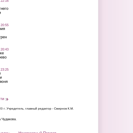
 22:16
тнего
м
 20:55
ния
трен
 20:43
ке
оево
 23:25
ы
и
июня
сти
20 г.
Учредитель, главный редактор - Смирнов К.М.
а Чудакова.
нала»
Неизвестный Павлов