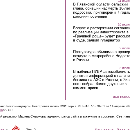
11 июля
В Рязанской области сельский
глава, сбивший насмерть 16-ле
подростка, приговорен к 7 года
колонии-поселения
10 июля
Вопрос о расторжении соглаше
по реализации инвестпроекта в
«Грачиной роще» будет рассмо
в суде, заявил губернатор
9 июля
Прокуратура объявила о провер
воздуха в микрорайоне Недост
в Рязани
8 июля
В паблике ПУВР автомобилист
делятся информацией о наличи
бензина на АЗС в Рязани, с 25 
пост собрал более двух тысяч
комментариев
все ново
ЭЛ № ФС 77 - 7826
1 от 14 апреля 20
овано Роскомнадзором. Реестровая запись СМИ: серия
(link sends e-mail)
om
. 18+
й редактор: Марина Смирнова, администратор сайта и аккаунтов в соцсетях: Светлан
Концессия «Водока