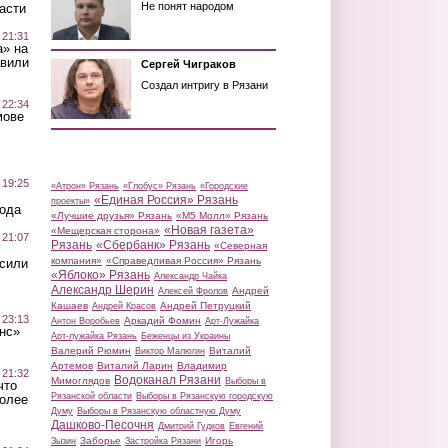
Не понят народом
асти
 21:31
а» на
авили
Сергей Чиграков
Создал интригу в Рязани
 22:34
мове
 19:25
«Атрон» Рязань
«Глобус» Рязань
«Городские
«Единая Россия» Рязань
проекты»
вода
«Лучшие друзья» Рязань
«М5 Молл» Рязань
«Новая газета»
«Мещерская сторона»
 21:07
Рязань
«Сбербанк» Рязань
«Северная
компания»
«Справедливая Россия» Рязань
осили
«Яблоко» Рязань
Александр Чайка
Александр Шерин
Андрей
Алексей Фролов
Кашаев
Андрей Петруцкий
Андрей Красов
 23:13
Аркадий Фомин
Антон Воробьев
Арт-Лужайка
нс»
Арт-лужайка Рязань
Беженцы из Украины
Валерий Рюмин
Виталий
Виктор Малюгин
Артемов
Виталий Ларин
Владимир
 21:32
Водоканал Рязани
Мимоглядов
Выборы в
что
Рязанской области
Выборы в Рязанскую городскую
более
Думу
Выборы в Рязанскую областную Думу
Дашково-Песочня
Дмитрий Гудков
Евгений
Заборье
Игорь
Зызин
Застройка Рязани