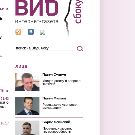
тьи
ть
у
.
лица
Павел Супрун
Увидел логику в вопросе
жителей
сти
Павел Малков
 21:43
лся о
Рассказал о «вопросе
уют
выживания»
я
»
Борис Ясинский
 18:17
Поручился за свою
трудоспособность