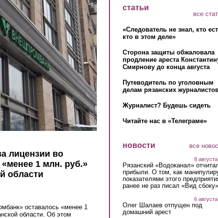
статьи
все ста
«Следователь не знал, кто ес
кто в этом деле»
Сторона защиты обжаловала
продление ареста Константин
Смирнову до конца августа
Путеводитель по уголовным
делам рязанских журналистов
Журналист? Будешь сидеть
Читайте нас в «Телеграме»
новости
все ново
ва лицензии во
8 августа
«менее 1 млн. руб.»
Рязанский «Водоканал» отчита
прибыли. О том, как манипулир
й области
показателями этого предприяти
ранее не раз писал «Вид сбоку
6 августа
Олег Шалаев отпущен под
омбанк» оставалось «менее 1
домашний арест
анской области. Об этом