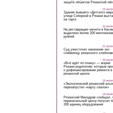
защите объектов Рязанской обл
23 июля
Здание бывшего «Детского мир
улице Соборной в Рязани выст
на торги
22 июля
На реставрацию мечети в Каси
выделено более 200 миллионов
рублей
21 июля
Суд ужесточил наказание экс-
снабженцу рязанского хлебоза
20 июля
«Всё идёт по плану» — мэрия
Рязани родителям, которые пр
о дофинансировании ремонта в
рязанской школе
19 июля
«Экологический рязанский алья
перезапустил «карту свалок»
18 июля
Рязанский Минздрав сообщил, 
перинатальный центр получит 
200 единиц оборудования