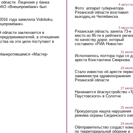
 области. Лицензия у банка
4 августа
в ОАО «Внешпромбанк» был
Фото: аппарат губернатора
Рязанской области возглавил
выходец из Челябинска
2016 года заявляла Vidsboku,
нешпромбанк».
3 августа
Рязанская область заняла 73-е
й области заключается в
место из 85-ти в рейтинге регио
 предпринимателей, в отношении
по качеству дорог, который
ства на эти цели поступают в
составило «РИА Новости»
31 июля
обанкротившемся «Мастер-
Исполнилось полтора года со д
ареста Константина Смирнова
29 июля
Стало известно об аресте перво
замминистра здравоохранения
Рязанской области
27 июля
Начинается благоустройство «
Паустовского» в Солотче
25 июля
Прокуратура нашла нарушения
режима охраны Сегденского озе
24 июля
Облправительство создаст ком
по территориальной обороне и