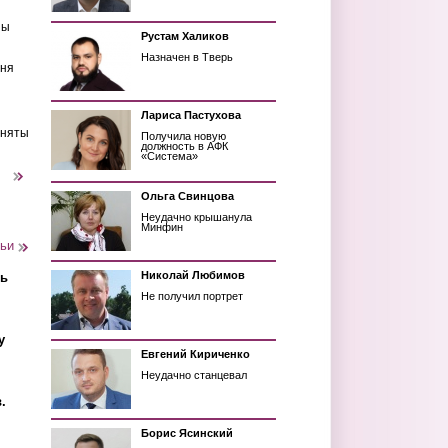
ны
Рустам Халиков
Назначен в Тверь
еня
Лариса Пастухова
иняты
Получила новую
должность в АФК
«Система»
следующая ›
Ольга Свинцова
Неудачно крышанула
Минфин
тьи
Николай Любимов
ть
Не получил портрет
у
Евгений Кириченко
Неудачно станцевал
.
Борис Ясинский