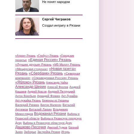
Не понят народом
Сергей Чиграков
Создал интригу в Рязани
«Атрон» Рязань
«Глобус» Рязань
«Городские
«Единая Россия» Рязань
проекты»
«Лучшие друзья» Рязань
«М5 Молл» Рязань
«Новая газета»
«Мещерская сторона»
Рязань
«Сбербанк» Рязань
«Северная
компания»
«Справедливая Россия» Рязань
«Яблоко» Рязань
Александр Чайка
Александр Шерин
Андрей
Алексей Фролов
Кашаев
Андрей Петруцкий
Андрей Красов
Аркадий Фомин
Антон Воробьев
Арт-Лужайка
Арт-лужайка Рязань
Беженцы из Украины
Валерий Рюмин
Виталий
Виктор Малюгин
Артемов
Виталий Ларин
Владимир
Водоканал Рязани
Мимоглядов
Выборы в
Рязанской области
Выборы в Рязанскую городскую
Думу
Выборы в Рязанскую областную Думу
Дашково-Песочня
Дмитрий Гудков
Евгений
Заборье
Игорь
Зызин
Застройка Рязани