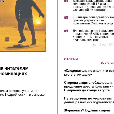
Высшая квалификационная
коллегия судей 17 июля
рассмотрит заявление Еле
Сапуновой об отставке
«В январе понадобилось м
срочно устранить» —
Константин Смирнов в суде
Для обеспечения топливом
предприятий АПК «предпр
дополнительные меры» -
облправительство
‹ предыдущая
2 из 4121
статьи
все ста
а читателям
«Следователь не знал, кто ес
 номинациях
кто в этом деле»
Сторона защиты обжаловала
продление ареста Константин
Смирнову до конца августа
елям принять участие в
ям. Подробности – в выпуске
Путеводитель по уголовным
делам рязанских журналистов
Журналист? Будешь сидеть