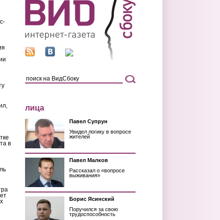
с-
ия
ии
ту
ил,
лица
Павел Супрун
Увидел логику в вопросе
жителей
тке
та в
Павел Малков
ль
Рассказал о «вопросе
выживания»
тра
ет
Борис Ясинский
х
Поручился за свою
трудоспособность