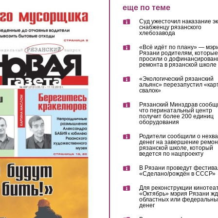
еще по теме
Суд ужесточил наказание эк
снабженцу рязанского
хлебозавода
«Всё идёт по плану» — мэр
Рязани родителям, которые
просили о дофинансирован
ремонта в рязанской школе
«Экологический рязанский
альянс» перезапустил «кар
свалок»
Рязанский Минздрав сообщ
что перинатальный центр
получит более 200 единиц
оборудования
Родители сообщили о нехва
денег на завершение ремон
рязанской школе, который
ведется по нацпроекту
В Рязани проведут фестива
«Сделано/рождён в СССР»
Для реконструкции кинотеа
«Октябрь» мэрия Рязани жд
областных или федеральны
денег