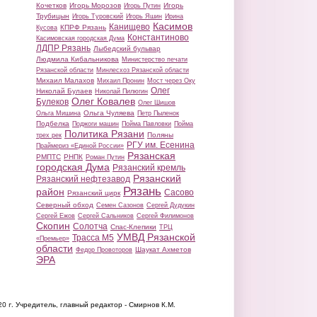
Кочетков
Игорь Морозов
Игорь
Игорь Путин
Трубицын
Игорь Туровский
Игорь Яшин
Ирина
Касимов
Канищево
КПРФ Рязань
Кусова
Константиново
Касимовская городская Дума
ЛДПР Рязань
Лыбедский бульвар
Людмила Кибальникова
Министерство печати
Рязанской области
Минлесхоз Рязанской области
Михаил Малахов
Михаил Пронин
Мост через Оку
Олег
Николай Булаев
Николай Пилюгин
Олег Ковалев
Булеков
Олег Шишов
Ольга Чуляева
Ольга Мишина
Петр Пыленок
Подбелка
Поджоги машин
Пойма Павловки
Пойма
Политика Рязани
Поляны
трех рек
РГУ им. Есенина
Праймериз «Единой России»
Рязанская
РМПТС
РНПК
Роман Путин
городская Дума
Рязанский кремль
Рязанский
Рязанский нефтезавод
Рязань
район
Сасово
Рязанский цирк
Северный обход
Семен Сазонов
Сергей Дудукин
Сергей Ежов
Сергей Сальников
Сергей Филимонов
Скопин
Солотча
Спас-Клепики
ТРЦ
УМВД Рязанской
Трасса М5
«Премьер»
области
Шаукат Ахметов
Федор Провоторов
ЭРА
20 г.
Учредитель, главный редактор - Смирнов К.М.