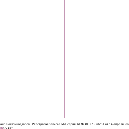
ЭЛ № ФС 77 - 7826
1 от 14 апреля 20
овано Роскомнадзором. Реестровая запись СМИ: серия
(link sends e-mail)
om
. 18+