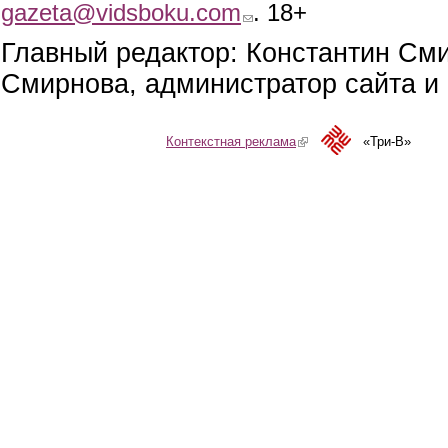
gazeta@vidsboku.com
(link sends e-mail)
. 18+
Главный редактор: Константин См
Смирнова, администратор сайта и 
Контекстная реклама
(link is external)
«Три-В»