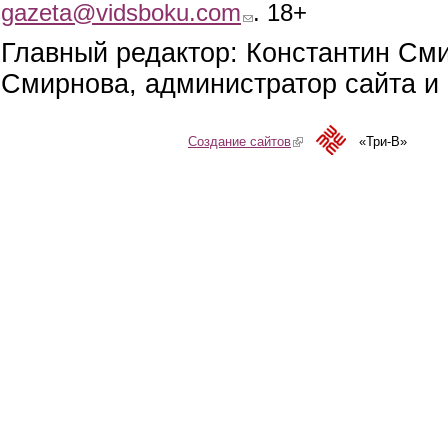
gazeta@vidsboku.com
(link sends e-mail)
. 18+
Главный редактор: Константин См
Смирнова, администратор сайта и 
Создание сайтов
(link is external)
«Три-В»